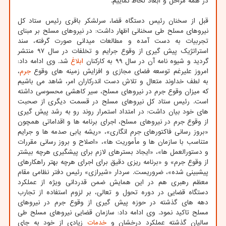
در همه مراحل و ابعاد لحاظ نماییم.
قبل از سخنان رئیس دستگاه قضا، سرلشکر باقری رئیس ستاد کل
نیروهای مسلح طی سخنانی اظهار داشت: در نیروهای مسلح بر مبنای
تجربیات به دست آمده و مطالعات میدانی صورت گرفته، سند
استراتژیک پیش گیری از وقوع جرایم و تخلفات در سال ۹۷ منتشر
گردید و شیوه نامه آن در سال ۹۹ به کارکنان
ابلاغ
شد. وی ادامه داد:
امروز علیرغم توسعه فضای مجازی و افزایش زمینه های وقوع
جرم
،
به لطف خداوند متعال و تلاش دست اندرکاران امر، شاهد می باشیم
که میزان وقوع جرم در نیروهای مسلح، سیر کاهشی محسوسی داشته
است. رئیس ستاد کل نیروهای مسلح در قسمت دیگری از صحبت
های خود بیان داشت: در امتداد استمرار روند رو به رشد پیش گیری
از وقوع جرم در نیروهای مسلح، اجرای برنامه ها و اقداماتی همچون
«بروز رسانی فاکتورهای جرم انگاری»، «ریشه یابی صدمه ها و جرایم
متناسب با سازمان ها و مأموریت ها»، «اصلاح و بروز رسانی مقررات
و دستورالعمل ها»، «ایجاد بسترهای لازم برای پیشگیری هرچه بیشتر
از وقوع جرم» و «برنامه ریزی دقیق برای اجرای هرچه بهتر راهکارهای
پیشبینی شده»، ضروریست. سردار «شیرازی» رئیس دفتر نظامی مقام
معظم رهبری هم در این همایش ضمن قدردانی ویژه از عملکرد
دستگاه قضایی در دوره تحول و تعالی، بر لزوم استفاده از تجارب
دهه های گذشته در حوزه پیش گیری از وقوع جرم در نیروهای
مسلح تاکید نمود. وی ادامه داد: سازمان قضایی نیروهای مسلح طی
سالیان گذشته عملکرد درخشان و
خدمات
زیادی از خود به جای