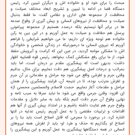
مبحث را برای خود او و خانواده اش و دیگران تبیین کرد. رئیس
دستگاه قضا در ادامه با تبیین و تشریح ابعاد مختلف صیانت و
محافظت از مجموعه های اداری و نظامی گفت: ما فقط بدنبال
صیانت و محافظت از نیروهای انسانی و پیش گیری از وقوع صدمه
ها در برابر آنها نیستیم بلکه درصدد هستیم از مجموعه پیرامونی
پرسنل هم حفاظت و صیانت به عمل آوریم و در این بین به رکن
خانواده هم توجه ویژه ای داریم؛ ما می خواهیم شرایطی را فراهم
آوریم که نیروی انسانی ما درصورتیکه در زندگی شخصی و خانوادگی
اش با مشکلی مواجه گردید، در عین این که کرامت و آبرویش حفظ
شود، از ما برای رفع مشکلش کمک بخواهد. رئیس قوه قضاییه اظهار
داشت: بدیهی است که پیشگیری مقدم بر درمان است، اما باید
بمراتب و درجات اصل پیشگیری هم دقت نماییم. برای مثال، بدانیم
وقتی جرم و لغزشی واقع می شود چه مراحل و مقدماتی بر آن جرم
و لغزش مترتب بوده، تا در نتیجه آن، فرایند پیشگیری را از همان
مراحل و مقدمات آغاز نماییم. حجت الاسلام والمسلمین محسنی اژه
ای افزود: وقتی جرمی واقع می شود ما نباید صرفا به سبب تامه و
نهایی وقوع آن جرم دقت کنیم بلکه باید به سایر دلایل و مقدمات
وقوع جرم هم عنایت داشته باشیم و در امتداد پیش گیری از آنها هم
اقدامات و ترتیبات مقتضی را به عمل آوریم. رئیس عدلیه در انتها
اشاره کرد: در برخورد با مجرمی که قابل اصلاح است باید بنا را بر
اصلاح او بگذاریم نه حذف و طرد او؛ باید از لغزش همه نیروهای
انسانی در همه دستگاهها پیشگیری به عمل آوریم و این پیشگیری را