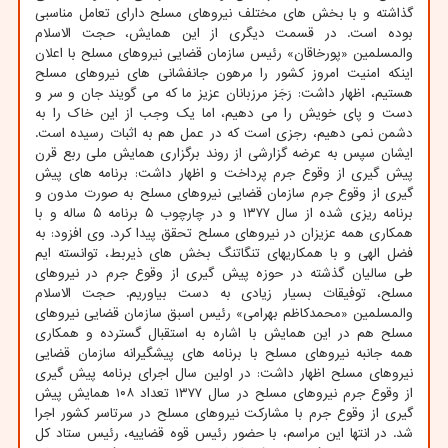
گذاشته و با بخش های مختلف نیروهای مسلح دارای تعامل مناسبی
بوده است. در قسمت دیگری از این همایش، حجت الاسلام
والمسلمین «پورخاقان» رئیس سازمان قضایی نیروهای مسلح با اعلان
اینکه امنیت امروز کشور را مرهون جانفشانی های نیروهای مسلح
هستیم، اظهار داشت: رَجَز مرزبانان عزیز ما که می گویند جان و سر و
دست و پای خویش را می دهیم، اما یک وجب از این خاک را به
دشمن نمی دهیم، رجزی است که در عمل هم به اثبات رسیده است.
ایشان سپس به عرضه گزارشی از روند برگزاری همایش ملی ربع قرن
پیش گیری از وقوع جرم پرداخت و اظهار داشت: برنامه های پیش
گیری از وقوع جرم سازمان قضایی نیروهای مسلح به صورت مدون و
برنامه ریزی شده از سال ۱۳۷۷ و در چارچوب ۵ برنامه ۵ ساله و با
همکاری همه عزیزان در نیروهای مسلح تحقق پیدا کرد. وی افزود: به
فضل الهی و با همکاریهای تنگاتنگ بخش های ذیربط، توانسته ایم
طی سالیان گذشته در حوزه پیش گیری از وقوع جرم در نیروهای
مسلح، توفیقات بسیار زیادی به دست بیاوریم. حجت الاسلام
والمسلمین «محمدکاظم بهرامی» رئیس اسبق سازمان قضایی نیروهای
مسلح هم در این همایش با اشاره به استقبال گسترده و همکاری
همه جانبه نیروهای مسلح با برنامه های پیشگیرانه سازمان قضایی
نیروهای مسلح اظهار داشت: در اولین سال اجرای برنامه پیش گیری
از وقوع جرم نیروهای مسلح در سال ۱۳۷۷ تعداد ۱۰۸ همایش پیش
گیری از وقوع جرم با مشارکت نیروهای مسلح در سرتاسر کشور اجرا
شد. در انتها این مراسم، با حضور رئیس قوه قضاییه، رئیس ستاد کل