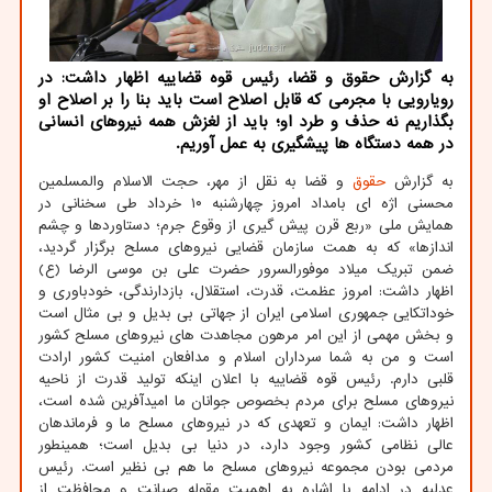
به گزارش حقوق و قضا، رئیس قوه قضاییه اظهار داشت: در
رویارویی با مجرمی که قابل اصلاح است باید بنا را بر اصلاح او
بگذاریم نه حذف و طرد او؛ باید از لغزش همه نیروهای انسانی
در همه دستگاه ها پیشگیری به عمل آوریم.
به گزارش
حقوق
و قضا به نقل از مهر، حجت الاسلام والمسلمین
محسنی اژه ای بامداد امروز چهارشنبه ۱۰ خرداد طی سخنانی در
همایش ملی «ربع قرن پیش گیری از وقوع جرم؛ دستاوردها و چشم
اندازها» که به همت سازمان قضایی نیروهای مسلح برگزار گردید،
ضمن تبریک میلاد موفورالسرور حضرت علی بن موسی الرضا (ع)
اظهار داشت: امروز عظمت، قدرت، استقلال، بازدارندگی، خودباوری و
خوداتکایی جمهوری اسلامی ایران از جهاتی بی بدیل و بی مثال است
و بخش مهمی از این امر مرهون مجاهدت های نیروهای مسلح کشور
است و من به شما سرداران اسلام و مدافعان امنیت کشور ارادت
قلبی دارم. رئیس قوه قضاییه با اعلان اینکه تولید قدرت از ناحیه
نیروهای مسلح برای مردم بخصوص جوانان ما امیدآفرین شده است،
اظهار داشت: ایمان و تعهدی که در نیروهای مسلح ما و فرماندهان
عالی نظامی کشور وجود دارد، در دنیا بی بدیل است؛ همینطور
مردمی بودن مجموعه نیروهای مسلح ما هم بی نظیر است. رئیس
عدلیه در ادامه با اشاره به اهمیت مقوله صیانت و محافظت از