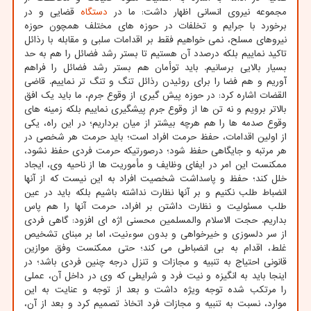
مجموعه نیروی انسانی اظهار داشت: ما در
دستگاه
قضایی و در
برخورد با جرایم و تخلفات در حوزه های مختلف همچون حوزه
نیروهای مسلح، نمی خواهیم فقط بر اقدامات سلبی و مقابله با رذائل
تاکید نماییم بلکه درصدد آن هستیم تا بستر رشد فضائل را هم به حد
بسیار بالایی برسانیم. باید توأمان هم بستر رشد فضائل را فراهم
آوریم و هم فضا را برای روئیدن رذائل تنگ و تنگ تر نماییم. قاضی
القضات اشاره کرد: در حوزه پیش گیری از وقوع جرم، ما باید یک افق
بالاتر برویم و نه تن ها از وقوع جرم پیشگیری نماییم بلکه زمینه های
وقوع صدمه ها را هم هرچه بیشتر از میان برداریم؛ در این راه، یکی
از اولین اقدامات، حفظ حرمت افراد است؛ باید حرمت هر شخصی در
هر مرتبه و جایگاهی حفظ شود؛ درصورتیکه حرمت فردی حفظ نشود،
ممکنست این امر در ایفای وظایف و مأموریت ها از ناحیه وی، ایجاد
خلل کند؛ حفظ و پاسداشت شخصیت افراد به این نیست که از آنها
انضباط طلب نکنیم و بر آنها نظارت نداشته باشیم بلکه باید در عین
طلب مسئولیت و نظارت داشتن بر افراد، حرمت آنها را هم پاس
بداریم. حجت الاسلام والمسلمین محسنی اژه ای افزود: گاهی فردی
از سر دلسوزی و خیرخواهی و بدون سوءنیت، اما بر مبنای تشخیص
غلط، اقدام به بی انضباطی می کند؛ حتی ممکنست وفق موازین
قانونی احتیاج به تنبیه و مجازات و تنزل درجه چنین فردی باشد؛ در
اینجا باید به انگیزه و نیت فرد و شرایطی که وی در داخل آن، عملی
را مرتکب شده توجه ویژه داشت و بعد از توجه و عنایت به این
موارد، نسبت به تنبیه و مجازات فرد اتخاذ تصمیم کرد و بعد از آن،