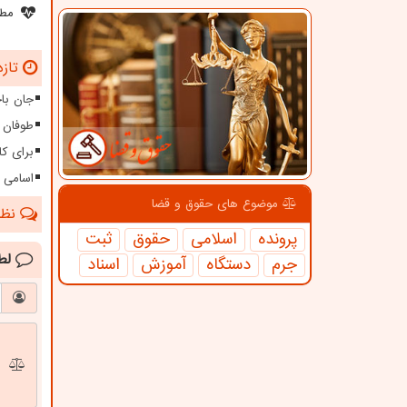
مطل
تازه
جان باخ
طوفان ۱۱۵ کیلومتری در سیستا
برای کا
اسامی 
موضوع های حقوق و قضا
نظرا
پرونده
اسلامی
حقوق
ثبت
لط
جرم
دستگاه
آموزش
اسناد