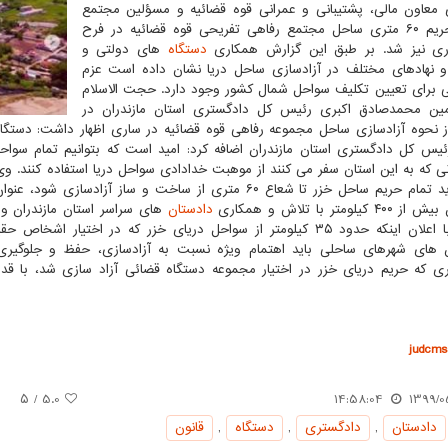
معاون مالی، پشتیبانی و عمرانی قوه قضائیه و مسؤلین مجتمع
شامل حریم ۶۰ متری ساحل مجتمع رفاهی تفریحی قوه قضائیه در فرح
اری نیز شد. بر طبق این گزارش همکاری
دستگاه
های دولتی و
و نهادهای مختلف در آزادسازی ساحل دریا نشان داده است عزم
 برای تعیین تکلیف سواحل شمال کشور وجود دارد. حجت الاسلام
مین محمدصادق اکبری رئیس کل دادگستری استان مازندران در
از نحوه آزادسازی ساحل مجموعه رفاهی قوه قضائیه در ساری اظهار داشت: دستگا
یس کل دادگستری استان مازندران اضافه کرد: امید است که بتوانیم تمام سواحل ا
 که به این استان سفر می کنند از موهبت خدادادی سواحل دریا استفاده کنند. وی با
 کیلومتر با تلاش و همکاری
دادستان
های سراسر استان مازندران و
اکبری با اعلان اینکه حدود ۳۵ کیلومتر از سواحل دریای خزر که در اخ
 های شهرهای ساحلی باید اهتمام ویژه نسبت به آزادسازی، حفظ و جلوگیری ا
ی که حریم دریای خزر در اختیار مجموعه دستگاه قضائی آزاد سازی شد، با قدرت
judcms.
/ ۵
5.0
14:58:04
1399/0
دادستان
,
دادگستری
,
دستگاه
,
قانون