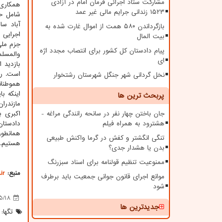
مشارکت ستاد اجرائی فرمان امام در آزادی
همکاری 
۱۵۲۳ زندانی جرایم مالی غیر عمد
آباد س
بازگرداندن ۵۸۰ همت از اموال غارت شده به
اجرایی 
بیت المال
جزم ملی
پیام دادستان کل کشور برای انتصاب مجدد اژه
والمسل
ای
بازدید 
است. رئ
نخل گردانی شهر جنگل شهرستان رشتخوار
هموطنانی
پربحث ترین ها
مازندران بیش از ۴۰۰
جان باختن چهار نفر در سانحه رانندگی مراغه -
هشترود به همراه فیلم
دادستان
همانطور
تنگی انگشتر و کفش در گرما واکنش طبیعی
هستیم.
بدن یا هشدار جدی؟
ممنوعیت تنظیم قولنامه برای اسناد سبزرنگ
منبع:
ir
موانع اجرای قانون جوانی جمعیت باید برطرف
شود
5/18
جدیدترین ها
تگها: