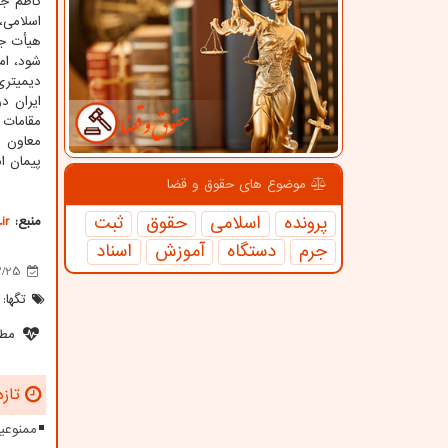
کاظم جل
اسلامی،
هیأت جم
شود، امسال 
دیمیتری
ایران د
مقامات 
معاون ر
پیمان ا
موضوع های حقوق و قضا
پرونده
اسلامی
حقوق
ثبت
منبع:
ir
جرم
دستگاه
آموزش
اسناد
2/25
تگها:
مطل
تازه
ممنوعیت