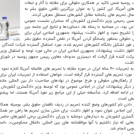
گ روسیه ضمن تاکید بر همکاری حقوقی برای مقابله با آثار و تبعات
ای آمریکا، این کشور را به عنوان بزرگترین ناقض حقوق بشر به
ال تحریم های یکجانبه مقابل کشورهای مستقل معرفی کردند.
سین رحیمی وزیر دادگستری کشورمان که سخنران نشست عمومی
اس بود، در مصاحبه با رسانه ها، دستاوردها و نتایج این جلسه بین
را تشریح نمود و اظهار داشت: پیشنهاد جمهوری اسلامی ایران برای
 حقوقی بمنظور پاسخگو کردن آمریکا در نقض گسترده حقوق بشر
طور تشکیل باشگاه کشورهای تحریم شده، مورد استقبال گسترده شرکت کنندگان قر
کت کننده قرار گرفت که دیمیتری مدودف معاون رییس جمهور روسیه در شورای ا
اشت.
رحیمی به تجربیات ۴۰ ساله ایران در حوزه مقابله با تحریم های ظالمانه آمریکا
اً مورد تحریم های گسترده قرار گرفته است، خواهان استفاده از تجربیات ایران برا
 از راهکارهای حقوقی و طرح موضوع در نهادهای صلاحیت دار بین المللی مانند
 دیگر پیشنهادات ایران در اجلاس عمومی بود که توسط وزیر دادگستری کشورمان
ر ادامه اضافه کرد: متأسفانه خیلی از این مراجع زیر نفوذ آمریکا هستند، اما پیش
یطی است.
 دادن نام کشورهای وضع کننده تحریم در ردیف ناقضان حقوق بشر، بوسیله همکا
ر این اجلاس عنوان نمود و اظهار داشت: برای خنثی سازی تحریم ها راهی جز همکا
دگستری کشورمان به دیدارهای دوجانبه با وزرای دادگستری برخی کشورهای حاضر،
هایی که نیاز داشتیم با آنها موافقتنامه های بین المللی «انتقال محکومین»، 
وبی انجام شد.