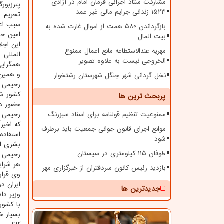
مشارکت ستاد اجرائی فرمان امام در آزادی
پترزبور
۱۵۲۳ زندانی جرایم مالی غیر عمد
تحریم ه
سبب اعم
بازگرداندن ۵۸۰ همت از اموال غارت شده به
امین ح
بیت المال
این اجل
مهریه عندالاستطاعه مانع اعمال ممنوع
المللی 
الخروجی نیست به علاوه تصویر
همگرایی
و همین 
نخل گردانی شهر جنگل شهرستان رشتخوار
کشور شر
پربحث ترین ها
حضور د
ممنوعیت تنظیم قولنامه برای اسناد سبزرنگ
که اخیر
موانع اجرای قانون جوانی جمعیت باید برطرف
استفاده
شود
بشری از
طوفان ۱۱۵ کیلومتری در سیستان
رحیمی د
هر شرا
بازدید رئیس کانون سردفتران از خبرگزاری مهر
وی قرار
ایران د
جدیدترین ها
وزیر دا
با کشور
بسیار خ