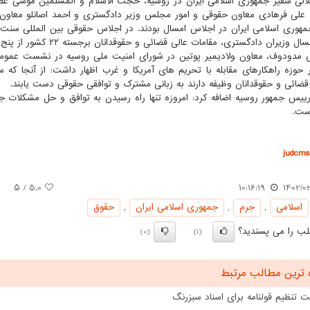
الی سفیر جمهوری اسلامی ایران در روسیه، حجت الاسلام و المسلمین موسی 
 علی فرهادی معاون حقوقی و امور مجلس وزیر دادگستری و احمد اصانلو معاون
هوری اسلامی ایران در اجلاس امسال بودند. در اجلاس حقوقی بین المللی سنت پ
وزیران دادگستری، مقامات عالی قضائی و حقوقدانان برجسته ۲۲ کشور از پنج قاره جهان شرکت کردند.
 مدودوف، معاون ولادیمیر پوتین در شورای امنیت ملی روسیه در نشست عمومی
ر حوزه راهکارهای مقابله با تحریم های آمریکا و غرب اظهار داشت: از آنجا که س
قضائی و حقوقدانان وظیفه دارند به زبانی مشترک و توافقی حقوقی دست یابند.
ییس جمهور روسیه اضافه کرد: امروزه تنها راه رسیدن به توافق و حل مشکلات 
ست.
judcms.
/ ۵
5.0
10:16:19
1402/0
اسلامی
,
جرم
,
جمهوری اسلامی ایران
,
حقوق
ب را می پسندید؟
(0)
(1)
 ترین مطالب مرتبط
 تنظیم قولنامه برای اسناد سبزرنگ