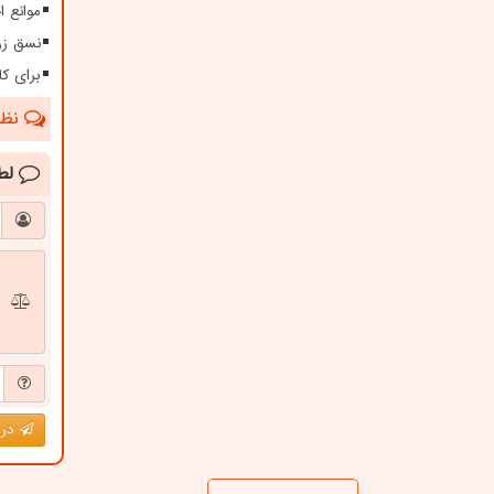
موانع 
نسق زر
برای کا
نظرا
لط
درج