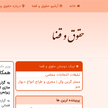
خانه
آرشیو حقوق و قضا
درباره حقوق و 
حقوق و قضا
لینک دوستان حقوق و قضا
وزیر دا
همکار
تبلیغات انتخابات مجلس
مستر گرین وال | مجری و طراح انواع دیوار
به گزا
سبز
سازی ت
زیرتحری
پربیننده ترین ها
به گزا