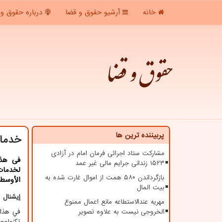
خانه
آرشیو حقوق و قضا
درباره حقوق و 
حقوق و قضا
پربیننده ترین ها
خدمات
مشارکت ستاد اجرائی فرمان امام در آزادی
۱۵۲۳ زندانی جرایم مالی غیر عمد
لخدمات
بازگرداندن ۵۸۰ همت از اموال غارت شده به
الأوسط 
بیت المال
إیشنال 
مهریه عندالاستطاعه مانع اعمال ممنوع
الخروجی نیست به علاوه تصویر
في هذا 
تكنولوج