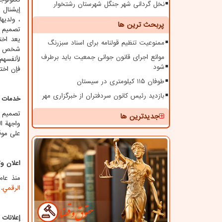
نخل گردانی شهر جنگل شهرستان رشتخوار
إیشنال 
پربحث ترین ها
تصميم م
يعد اخت
ممنوعیت تنظیم قولنامه برای اسناد سبزرنگ
شخص وه
موانع اجرای قانون جوانی جمعیت باید برطرف
لأنفسهم
شود
فإن اخت
طوفان ۱۱۵ کیلومتری در سیستان
بازدید رئیس کانون سردفتران از خبرگزاری مهر
خدمات ت
تصميم م
جدیدترین ها
واجهة ا
على موق
اعلان و
منذ عام 2008 تخصصت إیشنال في مجال الإعلان و التسويق الرقمي وتمكنت من التعاون مع أكثر من 70.000 شرك
الرقمي
.
إعلانات