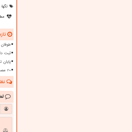
تگها:
مطل
تازه
طوفان ۱۱۵ کیلومتری در سیستا
ثبت دا
پایان تلخ زند
20 مصدوم و یک شهید در حملات شب گذشته دشمن آمریکایی
نظرا
لط