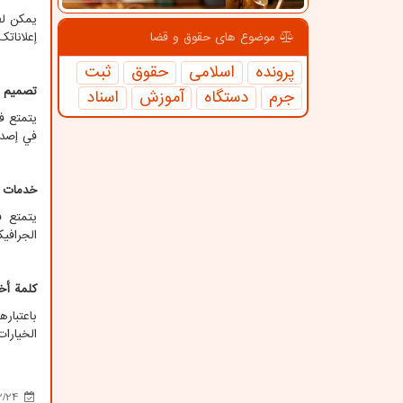
يمكن لف
إعلانات
موضوع های حقوق و قضا
پرونده
اسلامی
حقوق
ثبت
تصميم ا
جرم
دستگاه
آموزش
اسناد
يتمتع ف
في إصد
خدمات ف
يتمتع 
الجرافي
كلمة أخ
باعتبارها
الخيارات
2/24