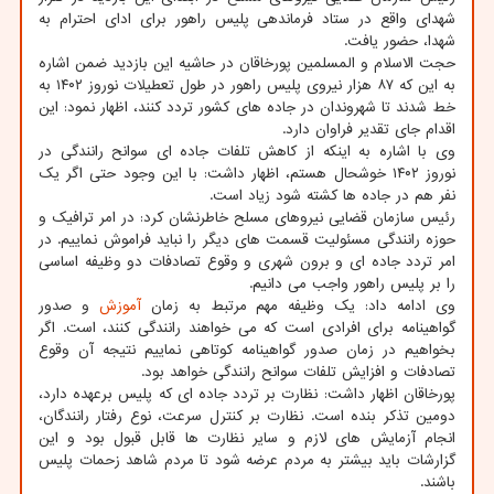
شهدای واقع در ستاد فرماندهی پلیس راهور برای ادای احترام به
شهدا، حضور یافت.
حجت الاسلام و المسلمین پورخاقان در حاشیه این بازدید ضمن اشاره
به این که ۸۷ هزار نیروی پلیس راهور در طول تعطیلات نوروز ۱۴۰۲ به
خط شدند تا شهروندان در جاده های کشور تردد کنند، اظهار نمود: این
اقدام جای تقدیر فراوان دارد.
وی با اشاره به اینکه از کاهش تلفات جاده ای سوانح رانندگی در
نوروز ۱۴۰۲ خوشحال هستم، اظهار داشت: با این وجود حتی اگر یک
نفر هم در جاده ها کشته شود زیاد است.
رئیس سازمان قضایی نیروهای مسلح خاطرنشان کرد: در امر ترافیک و
حوزه رانندگی مسئولیت قسمت های دیگر را نباید فراموش نماییم. در
امر تردد جاده ای و برون شهری و وقوع تصادفات دو وظیفه اساسی
را بر پلیس راهور واجب می دانیم.
وی ادامه داد: یک وظیفه مهم مرتبط به زمان
آموزش
و صدور
گواهینامه برای افرادی است که می خواهند رانندگی کنند، است. اگر
بخواهیم در زمان صدور گواهینامه کوتاهی نماییم نتیجه آن وقوع
تصادفات و افزایش تلفات سوانح رانندگی خواهد بود.
پورخاقان اظهار داشت: نظارت بر تردد جاده ای که پلیس برعهده دارد،
دومین تذکر بنده است. نظارت بر کنترل سرعت، نوع رفتار رانندگان،
انجام آزمایش های لازم و سایر نظارت ها قابل قبول بود و این
گزارشات باید بیشتر به مردم عرضه شود تا مردم شاهد زحمات پلیس
باشند.