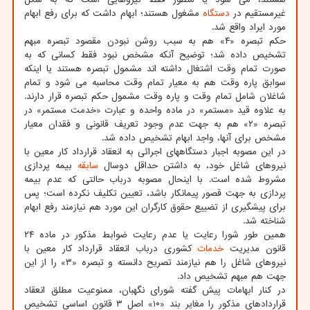
غیرمستقیم در
دستگاه
مشغول هستند؛ ابهام داشت که برای رفع ابهام
مورد ایراد واقع شد.
حکم تبصره «۴» هم به سبب روشن نبودن مقصود تبصره مبهم
تشخیص داده شد؛ توضیح آنکه مشخص نبود فقط کسانی که به
صورت تمام وقت اشتغال داشته اند مشمول تبصره هستند یا اینکه
سوابق پاره وقت هم به معیار تمام وقت محاسبه می شود و تمام
شاغلان شامل تمام وقت و پاره وقت مشمول حکم تبصره قرار دارند.
به علاوه قید «مستمر» در ماده واحده و عبارت «خدمت مستمر» در
تبصره «۲» هم به جهت عدم وجود تعریف قانونی و فقدان معیار
مشخص برای آنها، واجد ابهام تشخیص داده شد.
در این مصوبه اجبار دستگاههای اجرائی به انعقاد قرارداد کار معین با
نیروهای شاغل خود، به داشتن حداقل دوسال
سابقه
بیمه پردازی
مشروط شده است. با اینحال مصوبه درباب حالتی که عدم بیمه
پردازی به جهت قصور پیمانکار باشد، تعیین تکلیف نکرده است؛ پس
برای پیشگیری از تضییع حقوق کارگران این مورد هم نیازمند رفع ابهام
شناخته شد.
همین طور شورا رعایت یا عدم رعایت ضوابط مذکور در ماده ۲۴
قانون مدیریت
خدمات
کشوری درباب انعقاد قرارداد کار معین با
نیروهای شاغل را هم نیازمند تصریح دانسته و تبصره «۳» را از این
جهت هم مبهم تشخیص داد.
در کنار ابهامات پیش گفته شورای نگهبان، ممنوعیت مطلق انعقاد
قراردادهای مذکور را مغایر بند «۱۰» اصل ۳ قانون اساسی تشخیص