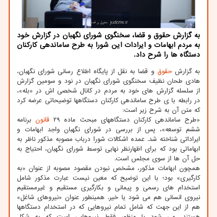
به گزارش حقوق و قضا، سخنگوی شورای نگهبان در گزارش خود
به مردم ابهامات و ایرادات این شورا به طرح ساماندهی کارکنان
دستگاه ها را شرح داد.
به گزارش
حقوق
و قضا به نقل از پایگاه اطلاع رسانی شورای نگهبان،
هادی طحان نظیف سخنگوی شورای نگهبان در نود و سومین گزارش
از سلسله گزارش های خود به مردم در کانال شخصی اش در «بله»،
در رابطه با ی طرح ساماندهی کارکنان دستگاهها توضیحاتی عرضه کرد
که متن آن به شرح زیر است:
«طرح ساماندهی کارکنان دستگاههای مبحث ماده ۲۹
قانون
برنامه
ششم توسعه»، پس از بررسی در شورای نگهبان واجد ابهامات و
ایراداتی شناخته شد. عمده اشکالات شورا درباب مصوبه مذکور ناظر به
ابهاماتی بود که برای اظهارنظر نهایی توسط شورای نگهبان، احتیاج به
حل آن ها از سوی مجلس است.
همچون ابهامات مذکور، مشخص نبودن مقصود مصوبه از عنوان «به
کارگیری» بود؛ با این توضیح که معین نیست عبارت مذکور شامل
استخدام های رسمی و پیمانی و بکارگیری مستقیم و غیرمستقیم
نیروی انسانی هم می شود یا خیر. همینطور عنوان «نیروهای شاغل»
هم از این جهت که شامل تمام نیروهایی که در استخدام دستگاهها
هستند، می شود یا منظور فقط نیروهایی است که به شکل