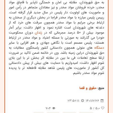
به حق شهروندان، مقابله بی امان و خستگی ناپذیر با قاچاق مواد
مخدر، خرده فروشان مواد مخدر و نیز معتادان متجاهر در راًس امور
و ماموریت های اولویت دار پلیس در سال جدید قرار گرفته است.
رییس پلیس مبارزه با مواد مخدر فراجا در بخش دیگری از سخنان به
ارتباط برخی جرایم با مواد مخدر همچون سرقت های خرد که از
دغدغه های شهروندان است اشاره نمود و اظهار داشت: برابر آمار
موجود بیش از ۵۰ درصد مجرمانی که در
زندان
دوران محکومیت
خودرا می گذرانند به صورتی با مسئله اعتیاد و مواد مخدر در ارتباط
هستند؛ پلیس مصمم است با نگاهی جهادی و هم افزایی با سایر
دستگاه
های متولی همچون دادستانی کشور پاسخگوی مطالبات به
حق شهروندان دراین زمینه باشد. وی در خاتمه ضمن تاکید بر ضرورت
ارتقا سطح تعاملات فی ما بین در مقابله اثر بخش تر با این بلای
شوم اظهار داشت: امیدواریم با حمایت های بیش از پیش دادستانی
کل کشور از ماموریت های پلیس شاهد مقابله قاطعانه تر با پدیده
شوم مواد مخدر باشیم.
منبع:
حقوق و قضا
23:52:11
1401/12/26
704
/ ۵
5.0