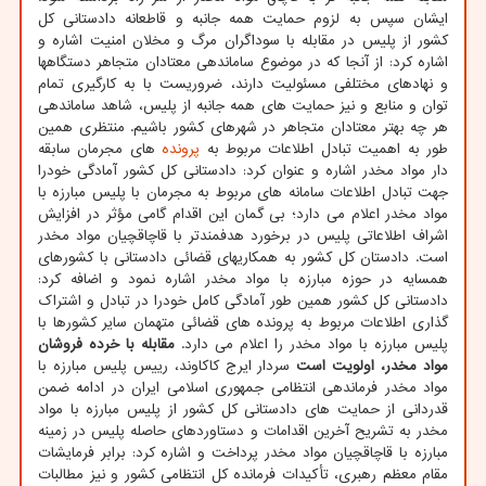
ایشان سپس به لزوم حمایت همه جانبه و قاطعانه دادستانی کل
کشور از پلیس در مقابله با سوداگران مرگ و مخلان امنیت اشاره و
اشاره کرد: از آنجا که در موضوع ساماندهی معتادان متجاهر دستگاهها
و نهادهای مختلفی مسئولیت دارند، ضروریست با به کارگیری تمام
توان و منابع و نیز حمایت های همه جانبه از پلیس، شاهد ساماندهی
هر چه بهتر معتادان متجاهر در شهرهای کشور باشیم. منتظری همین
طور به اهمیت تبادل اطلاعات مربوط به
پرونده
های مجرمان سابقه
دار مواد مخدر اشاره و عنوان کرد: دادستانی کل کشور آمادگی خودرا
جهت تبادل اطلاعات سامانه های مربوط به مجرمان با پلیس مبارزه با
مواد مخدر اعلام می دارد؛ بی گمان این اقدام گامی مؤثر در افزایش
اشراف اطلاعاتی پلیس در برخورد هدفمندتر با قاچاقچیان مواد مخدر
است. دادستان کل کشور به همکاریهای قضائی دادستانی با کشورهای
همسایه در حوزه مبارزه با مواد مخدر اشاره نمود و اضافه کرد:
دادستانی کل کشور همین طور آمادگی کامل خودرا در تبادل و اشتراک
گذاری اطلاعات مربوط به پرونده های قضائی متهمان سایر کشورها با
پلیس مبارزه با مواد مخدر را اعلام می دارد.
مقابله با خرده فروشان
مواد مخدر، اولویت است
سردار ایرج کاکاوند، رییس پلیس مبارزه با
مواد مخدر فرماندهی انتظامی جمهوری اسلامی ایران در ادامه ضمن
قدردانی از حمایت های دادستانی کل کشور از پلیس مبارزه با مواد
مخدر به تشریح آخرین اقدامات و دستاوردهای حاصله پلیس در زمینه
مبارزه با قاچاقچیان مواد مخدر پرداخت و اشاره کرد: برابر فرمایشات
مقام معظم رهبری، تأکیدات فرمانده کل انتظامی کشور و نیز مطالبات