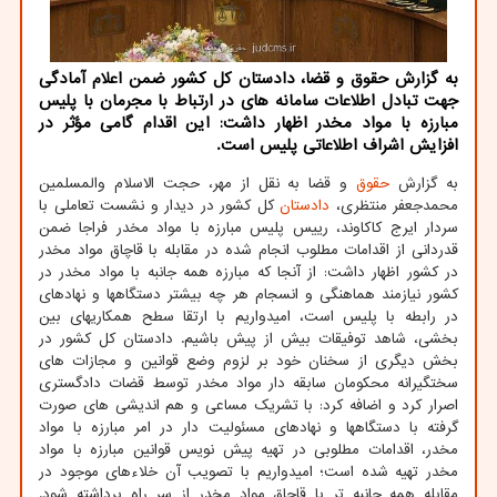
به گزارش حقوق و قضا، دادستان کل کشور ضمن اعلام آمادگی
جهت تبادل اطلاعات سامانه های در ارتباط با مجرمان با پلیس
مبارزه با مواد مخدر اظهار داشت: این اقدام گامی مؤثر در
افزایش اشراف اطلاعاتی پلیس است.
به گزارش
حقوق
و قضا به نقل از مهر، حجت الاسلام والمسلمین
محمدجعفر منتظری،
دادستان
کل کشور در دیدار و نشست تعاملی با
سردار ایرج کاکاوند، رییس پلیس مبارزه با مواد مخدر فراجا ضمن
قدردانی از اقدامات مطلوب انجام شده در مقابله با قاچاق مواد مخدر
در کشور اظهار داشت: از آنجا که مبارزه همه جانبه با مواد مخدر در
کشور نیازمند هماهنگی و انسجام هر چه بیشتر دستگاهها و نهادهای
در رابطه با پلیس است، امیدواریم با ارتقا سطح همکاریهای بین
بخشی، شاهد توفیقات بیش از پیش باشیم. دادستان کل کشور در
بخش دیگری از سخنان خود بر لزوم وضع قوانین و مجازات های
سختگیرانه محکومان سابقه دار مواد مخدر توسط قضات دادگستری
اصرار کرد و اضافه کرد: با تشریک مساعی و هم اندیشی های صورت
گرفته با دستگاهها و نهادهای مسئولیت دار در امر مبارزه با مواد
مخدر، اقدامات مطلوبی در تهیه پیش نویس قوانین مبارزه با مواد
مخدر تهیه شده است؛ امیدواریم با تصویب آن خلاءهای موجود در
مقابله همه جانبه تر با قاچاق مواد مخدر از سر راه برداشته شود.