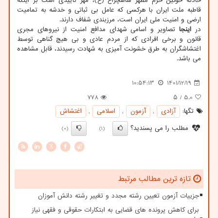
حادثه خونین حرم مطهر شاهچراغ (ع)، مُهر تأییدی است بر اینکه
قاطبه ملت ایران با هرکسی که عامل بی ثباتی و خدشه به تمامیت
ارضی و امنیت ملی ایران است، مرزبندی شفاف دارند.
در
اینجا
تصاویر و اسامی شهدای مدافع امنیت از نیروهای مجری
قانون و برخی افرادی که از مردم عادی و بی هیچ گناهی توسط
اغتشاشگران به طرق خشونت آمیزی به شهادت رسیدند، قابل مشاهده
می باشد.
10:54:13
1401/12/19
778
/ ۵
5.0
تگها:
آزادی
,
آزمون
,
اسلامی
,
اغتشاش
مطلب را می پسندید؟
(0)
(1)
X
تازه ترین مطالب مرتبط
جزییات آزمون تعیین رشته مجدد و تغییر رشته دانش آموزان
برای کاهش پرونده های قضایی به ابتکارات حقوقی و فقهی نیاز