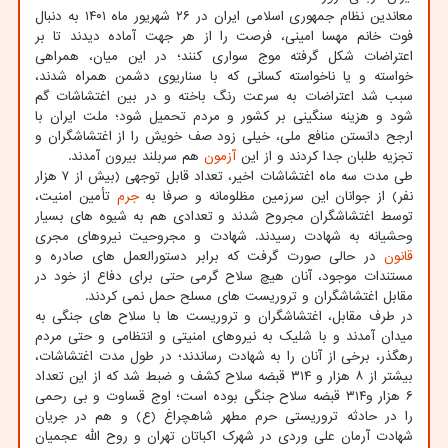
معاندین نظام جمهوری اسلامی ایران در ۲۶ شهریور ماه ۱۴۰۱ به دنبال
فوت خانم مهسا امینی، فرصت را از هر جهت آماده دیدند تا بر
اعتراضات شکل گرفته موج سواری کنند؛ در این میان، همراهی
خواسته و یا ناخواسته کسانی که با سناریوی دشمن همراه شدند،
سبب شد اعتراضات به سرعت رنگ باخته و در بین اغتشاشات گم
شود و هزینه سنگینی بر کشور و مردم تحمیل شود؛ ملت ایران با
ارجح دانستن منافع ملی، خیلی زود صف خویش را از اغتشاشگران و
تجزیه طلبان جدا کردند و از این
آزمون
هم سربلند بیرون آمدند.
طی مدت سه ماه اغتشاشات اخیر، تعداد قابل توجهی (بیش از ۷ هزار
نفر) از جوانان این سرزمین مظلومانه و صرفا به
جرم
تأمین امنیت،
توسط اغتشاشگران مجروح شدند و تعدادی هم به شیوه های بسیار
وحشیانه به شهادت رسیدند. شهادت و مجروحیت نیروهای مجری
قانون
در حالی صورت گرفت که برابر دستورالعمل های صادره و
مستندات موجود، آنان هیچ سلاح گرمی حتی برای دفاع از خود در
مقابل اغتشاشگران و تروریست های مسلح حمل نمی کردند.
در طرف مقابل، اغتشاشگران و تروریست ها با سلاح های جنگی به
میدان آمدند و با شلیک به نیروهای امنیتی و انتظامی و حتی مردم
رهگذر، برخی از آنان را به شهادت رساندند؛ در طول مدت اغتشاشات،
بیشتر از ۸ هزار و ۳۱۴ قبضه سلاح کشف و ضبط شد که از این تعداد
۶ هزار و۳۱۴ قبضه سلاح جنگی بوده است؛ اوج قساوت و بی رحمی
را در حادثه تروریستی حرم مطهر شاهچراغ (ع) و هم در جریان
شهادت آرمان علی وردی در شهرک اکباتان تهران و روح الله عجمیان