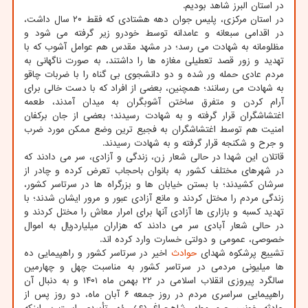
در استان البرز شاهد بودیم.
در استان مرکزی، پلیس جوان دهه هشتادی که فقط ۲۰ سال داشت،
در اقدامی سبعانه و عامدانه توسط خودرو زیر گرفته می شود و
مظلومانه به شهادت می رسد؛ در مشهد مقدس هم عوامل آشوب که با
تهدید و زور قصد تعطیلی مغازه ها را داشتند، به صورت ناگهانی به
مردم عادی حمله ور شده و دو دانشجوی بی گناه را با ضربات چاقو
به شهادت می رسانند؛ همچنین، بعضی از افراد که با دست خالی برای
آرام کردن و متفرق ساختن آشوبگران به میدان آمدند، طعمه
اغتشاشگران قرار گرفته و به شهادت رسیدند؛ بعضی از جان برکفان
امنیت هم توسط اغتشاشگران به فجیع ترین وضع ممکن مورد ضرب
و جرح و شکنجه قرار گرفته و به شهادت رسیدند.
قاتلان این شهدا در حالی شعار زن، زندگی و آزادی، سر می دادند که
در شهرهای مختلف کشور به بانوان باحجاب تعرض کرده و چادر از
سرشان کشیدند؛ با بستن خیابان ها و بزرگراه ها در سرتاسر کشور،
زندگی مردم را مختل کردند و مانع آزادی عبور و مرور ایشان شدند؛ با
تهدید کسبه و بازاری ها آزادی آنها برای امرار معاش را مختل کردند و
در حالی شعار آبادی سر می دادند که هزاران میلیاردریال به اموال
خصوصی، عمومی و دولتی خسارت وارد کرده اند.
تشییع پرشکوه شهدای
حوادث
اخیر در سرتاسر کشور و راهپیمایی ده
ها میلیونی مردمی در سرتاسر کشور به مناسبت چهل و چهارمین
سالگرد پیروزی انقلاب اسلامی در ۲۲ بهمن ماه ۱۴۰۱ و به دنبال آن
راهپیمایی سراسری مردم در روز جمعه ۶ آبان ماه، دو روز پس از