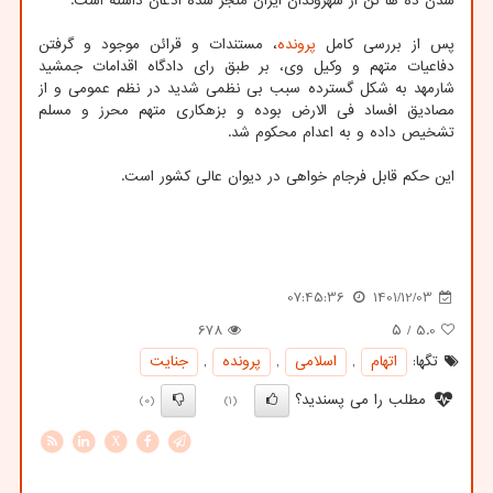
شدن ده ها تن از شهروندان ایران منجر شده اذعان داشته است.
پس از بررسی کامل
پرونده
، مستندات و قرائن موجود و گرفتن
دفاعیات متهم و وکیل وی، بر طبق رای دادگاه اقدامات جمشید
شارمهد به شکل گسترده سبب بی نظمی شدید در نظم عمومی و از
مصادیق افساد فی الارض بوده و بزهکاری متهم محرز و مسلم
تشخیص داده و به اعدام محکوم شد.
این حکم قابل فرجام خواهی در دیوان عالی کشور است.
07:45:36
1401/12/03
678
/ ۵
5.0
تگها:
اتهام
,
اسلامی
,
پرونده
,
جنایت
مطلب را می پسندید؟
(0)
(1)
X