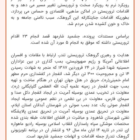
رویکرد نرم به رویکرد سخت و تروریستی تغییر مسیر می دهد و به
اقدامات تروریستی در اماکن مذهبی، اقتصادی و حساس می پردازد،
بطوریکه اقدامات جنایتکارانه این گروهک، سبب ناامنی جامعه و به
خاک و خون کشیده شدن مردم شد.
براساس مستندات پرونده، جشمید شارمهد قصد انجام ۲۳ اقدام
تروریستی داشته که موفق به انجام ۵ مورد آن شده است.
هدایت و رهبری گروهک تروریستی تندر، ارتباط با مقامات و افسران
اطلاعاتی آمریکا و رژیم صهیونیستی، بمب گذاری در بین عزاداران
حسینیه شهدا شیراز در ۲۴ فروردین ۱۳۸۷ که منجر به شهادت رسیدن
۱۴ تن و مجروحیت ۳۰۰ تن دیگر شد، انفجار در کفشداری حرم مطهر
امام خمینی(ره)، حریق در هتل جهان تهران در هنگام ساخت و تهیه
بمب جهت انفجار در زمینه علمیه آیت الله العظمی گلپایگانی (ره)،
معاونت در تخریب عمدی بوسیله آمریت در ایجاد انفجار دکل صدا و
سیمای فارس، معاونت در بی نظمی در نظم عمومی بوسیله ایجاد
انفجار صوتی یک عدد بمب صوتی در شهرستان آبدانان استان ایلام،
معاونت در تحریق عمدی بوسیله آمریت در تحریق عمدی پالایشگاه
نفتی شهرستان شاهرود و مباشرت در افشای اطلاعات طبقه بندی شده
مختصات موشکی سپاه پاسداران انقلاب اسلامی بوسیله رادیو ماهواره
ای تندر در تاریه ۱۴ ابان ماه سال ۹۶ و انتشار ان در برنامه تلویزیونی
گروهک تندراز جمله اقدامات و اتهامات جمشید شارمهد است.