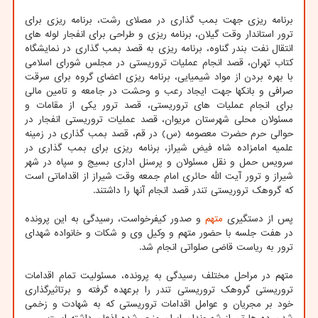
برنامه ریزی جهت بمب گذاری در مصلای رشت، برنامه ریزی برای
ترور استاندار وقت گیلان، برنامه ریزی و طراحی برای انفجار لوله های
انتقال نفت بندر گناوه، برنامه ریزی به قصد بمب گذاری در نمایشگاه
کتاب تهران، قصد انجام عملیات تروریستی در مجلس شورای اسلامی
با بهره بردن از مواد شیمیایی، برنامه ریزی اعضای گروه برای سرقت
صرافی و بانکها جهت ایجاد رعب و وحشت در جامعه و تامین مالی
برای انجام عملیات های تروریستی، قصد ترور یکی از مقامات و
مسئولان محلی شهرستان مریوان، قصد عملیات تروریستی انفجار در
حوالی حرم حضرت معصومه (س) در قم، قصد بمب گذاری در زمینه
علمیه امامزاده شاه فیض شیراز، برنامه ریزی برای بمب گذاری در
سرویس حمل و نقل مسئولان و پرسنل اداری بسیج و سپاه در شهر
شیراز و ترور آیت الله حائری امام جمعه وقت شیراز از اقداماتی است
که گروهک تروریستی تندر قصد انجام آنها را داشتند.
پس از دستگیری
متهم
و صدور کیفرخواست، رسیدگی به این پرونده
در هفت جلسه با حضور متهم و وکیل وی و شکات و خانواده شهدای
ترور به ریاست قاضی صلواتی انجام شد.
متهم در مراحل مختلف رسیدگی به پرونده، مسئولیت تمام اقدامات
تروریستی گروهک تروریستی تندر را برعهده گرفته و برتاثیرگذاری
خود بر مجریان و عوامل اقدامات تروریستی که به شهادت و زخمی