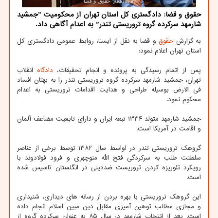
حقوق و قضا: دادگستری کل استان تهران از محکومیت ˮجمشید
شارمهد سرکرده گروه تروریستی تندرˮ به اعدام آگاهی داد.
به گزارش
حقوق
و قضا به نقل از ایسنا، روابط عمومی دادگستری کل
استان تهران اعلام نمود:
پس از اتمام رسیدگی به پرونده و انجام تحقیقات،
دادگاه
انقلاب
تهران، جمشید شارمهد سرکرده گروه تروریستی تندر را به بهتان افساد
فی الارض بوسیله طراحی و هدایت اقدامات تروریستی به اعدام
محکوم نمود.
جمشید شارمهد متولد ۱۳۳۴ تبعه ایران و دارای تابعیت مضاعف آلمان
و اقامت در آمریکا است.
گروهک تروریستی تندر در اواسط سال ۱۳۸۲ توسط برخی از عناصر
سلطنت طلب به سرکردگی فتح الله منوچهری و فرود فولادوند با
رویکرد تئوریزه کردن تروریست ضددینی در انگلستان تاسیس شده
است.
این گروهک تروریستی با بهره بردن از رسانه های دیداری، شنیداری
و مجازی مطالب توهین آمیزی مقابل دین مبین اسلام انجام داده
است. بعد از انتخاب شارمهد در سال ۸۵ به عنوان سرکرده گروه از