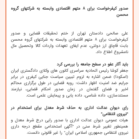
صدور کیفرخواست برای ۸ متهم اقتصادی وابسته به شرکتهای گروه
محسن
علی صالحی دادستان تهران از ختم تحقیقات قضایی و صدور
کیفرخواست برای ۸ متهم اقتصادی وابسته به شرکتهای گروه محسن
بابت قاچاق ارز دولتی، عدم ایفای تعهدات واردات کالا وتحصیل مال
نامشروع اطلاع داد.
باید آثار عفو در سطح جامعه را بررسی کرد
جعفر کوشا رئیس اتحادیه سراسری کانون های وکلای دادگستری ایران
(اسکودا) ضمن اشاره به لزوم تبیین سیاست جنایی کیفری در برابر
جرایم ضد امنیت اظهار داشت: رویه قضایی در طول برگزاری محاکم
اخیر و فضای گفتمان در زمان صدور احکام قضایی، نیازمند
مستندسازی، داده شناسی، داده یابی و پیمایش علمی است.
رای دیوان عدالت اداری به حذف شرط معدل برای استخدام در
"نیروی انتظامی"
هیات عمومی دیوان عدالت اداری با صدور رایی درج شرط معدل و
همینطور تغییر شرط سنی در "آگهی استخدامی مقطع درجه داری
نیروی انتظامی جمهوری اسلامی ایران" را غیر قانونی دانست.