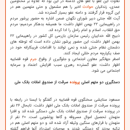
تفاوت این عفو با عفو های گذشته در این بود که علاوه بر محکومین
عمدی، زندانیان
حوادث
اخیر را هم مشمول و حتی متهمین هم در
این گروه قرار گرفتند و دامنه عفو بسیار گسترده شد.
آیت الله جنتی دبیر شورای نگهبان ضمن اشاره به حضور پرشور مردم
در راهپیمایی ۲۲ بهمن اظهار داشت: ما همیشه بدهکار مردمیم؛ مردم
حق انقلاب، اسلام و امام راحل را ادا کرده اند.
ذبیح الله خداییان رئیس سازمان بازرسی کل کشور در راهپیمایی ۲۲
بهمن اظهار داشت: این حضور پرشور نشان داده است که توطئه های
دشمنان نظام خنثی شده و نمی توانند با اقدامات فریبکارانه خود در
صف یکپارچه مردم خللی ایجاد کنند.
اصغر جهانگیر معاون اجتماعی و جلوگیری از وقوع
جرم
قوه قضاییه
اظهار داشت: عفو گسترده رهبری سبب افزایش اعتماد و سرمایه
اجتماعی می شود.
دستگیری دو متهم اصلی
پرونده
سرقت از صندوق امانات بانک ملی
مسعود ستایشی سخنگوی قوه قضاییه در گفتگو با ایسنا در رابطه با
پرونده سرقت از صندوق امانات بانک ملی اظهار داشت: تابحال ۲۶ نفر
در پرونده سرقت از صندوق امانات بانک ملی دستگیر شده اند و افترا
متهمان تحصیل اموال مسروقه و گاها پولشویی است. ۲۰ نفر از
متهمان با قرارهای سنگین وثیقه آزاد شده اند و دو متهم اصلی هم در
ترکیه بودند که دستگیر شدند و موجبات استرداد آنها فراهم گشته