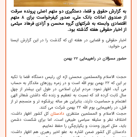
به گزارش حقوق و قضا، دستگیری دو متهم اصلی پرونده سرقت
از صندوق امانات بانک ملی، صدور کیفرخواست برای ۸ متهم
اقتصادی وابسته به شرکتهای گروه محسن و آزادی فرهاد میثمی
از اخبار حقوقی هفته گذشته بود.
اخبار حقوقی و قضایی در هفته ای که گذشت را در این گزارش ایسنا
می خوانید:
حضور مسؤلان در راهپیمایی 22 بهمن
حجت الاسلام والمسلمین محسنی اژه ای رئیس دستگاه قضا با تکیه
بر این که ۲۲ بهمن یوم الله است و در زمره روزهای ماندگار به حساب
می آید، اظهار نمود: مردم ایران اسلامی در طول این بیشتر از چهل
سال ثابت کرده اند که نسبت به تعظیم و زنده نگه داشتن شعائر الهی
اهتمام و حساسیت دارند، بنابراین هر ساله پرشکوه تر و منسجم تر از
قبل، در راهپیمایی یوم الله ۲۲ بهمن شرکت می کنند.
حجت الاسلام و المسلمین منتظری
دادستان
کل کشور اظهار داشت:
اختلاف نظر و سلیقه سیاسی طبیعی است، اما برای شکست دشمن
باید، مثل امروز وحدت و یکپارچگی را حفظ نماییم.
دادستان کل کشور ضمن اشاره به عفو اخیر رهبری هم اظهار داشت: