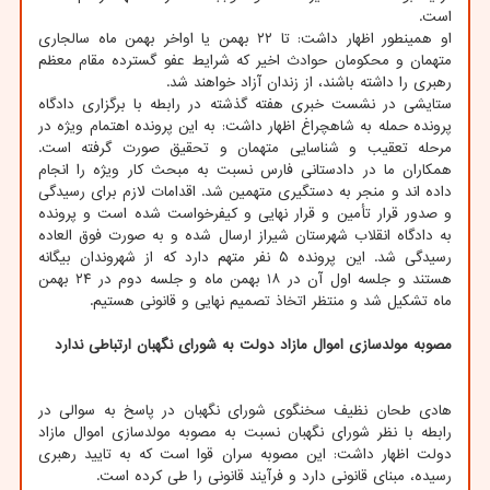
است.
او همینطور اظهار داشت: تا ۲۲ بهمن یا اواخر بهمن ماه سالجاری
متهمان و محکومان حوادث اخیر که شرایط عفو گسترده مقام معظم
رهبری را داشته باشند، از زندان آزاد خواهند شد.
ستایشی در نشست خبری هفته گذشته در رابطه با برگزاری دادگاه
پرونده حمله به شاهچراغ اظهار داشت: به این پرونده اهتمام ویژه در
مرحله تعقیب و شناسایی متهمان و تحقیق صورت گرفته است.
همکاران ما در دادستانی فارس نسبت به مبحث کار ویژه را انجام
داده اند و منجر به دستگیری متهمین شد. اقدامات لازم برای رسیدگی
و صدور قرار تأمین و قرار نهایی و کیفرخواست شده است و پرونده
به دادگاه انقلاب شهرستان شیراز ارسال شده و به صورت فوق العاده
رسیدگی شد. این پرونده ۵ نفر متهم دارد که از شهروندان بیگانه
هستند و جلسه اول آن در ۱۸ بهمن ماه و جلسه دوم در ۲۴ بهمن
ماه تشکیل شد و منتظر اتخاذ تصمیم نهایی و قانونی هستیم.
مصوبه مولدسازی اموال مازاد دولت به شورای نگهبان ارتباطی ندارد
هادی طحان نظیف سخنگوی شورای نگهبان در پاسخ به سوالی در
رابطه با نظر شورای نگهبان نسبت به مصوبه مولدسازی اموال مازاد
دولت اظهار داشت: این مصوبه سران قوا است که به تایید رهبری
رسیده، مبنای قانونی دارد و فرآیند قانونی را طی کرده است.