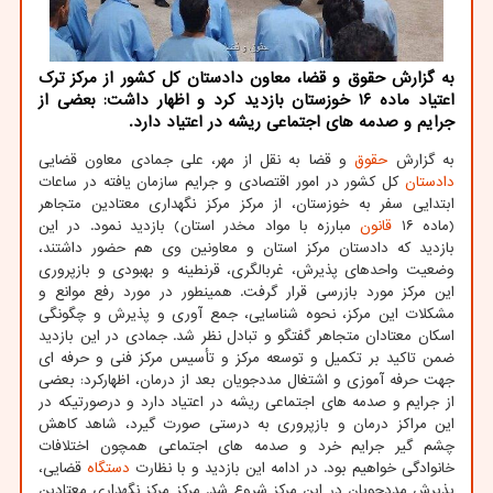
به گزارش حقوق و قضا، معاون دادستان کل کشور از مرکز ترک
اعتیاد ماده ۱۶ خوزستان بازدید کرد و اظهار داشت: بعضی از
جرایم و صدمه های اجتماعی ریشه در اعتیاد دارد.
به گزارش
حقوق
و قضا به نقل از مهر، علی جمادی معاون قضایی
دادستان
کل کشور در امور اقتصادی و جرایم سازمان یافته در ساعات
ابتدایی سفر به خوزستان، از مرکز مرکز نگهداری معتادین متجاهر
(ماده ۱۶
قانون
مبارزه با مواد مخدر استان) بازدید نمود. در این
بازدید که دادستان مرکز استان و معاونین وی هم حضور داشتند،
وضعیت واحدهای پذیرش، غربالگری، قرنطینه و بهبودی و بازپروری
این مرکز مورد بازرسی قرار گرفت. همینطور در مورد رفع موانع و
مشکلات این مرکز، نحوه شناسایی، جمع آوری و پذیرش و چگونگی
اسکان معتادان متجاهر گفتگو و تبادل نظر شد. جمادی در این بازدید
ضمن تاکید بر تکمیل و توسعه مرکز و تأسیس مرکز فنی و حرفه ای
جهت حرفه آموزی و اشتغال مددجویان بعد از درمان، اظهارکرد: بعضی
از جرایم و صدمه های اجتماعی ریشه در اعتیاد دارد و درصورتیکه در
این مراکز درمان و بازپروری به درستی صورت گیرد، شاهد کاهش
چشم گیر جرایم خرد و صدمه های اجتماعی همچون اختلافات
خانوادگی خواهیم بود. در ادامه این بازدید و با نظارت
دستگاه
قضایی،
پذیرش مددجویان در این مرکز شروع شد. مرکز مرکز نگهداری معتادین