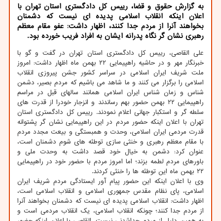
به گزارش حقوق و قضا، رییس کل دادگستری استان تهران با
اعلان اینکه انقلاب اسلامی پدیده ای نیست که دشمنان
بخواهند آنرا از مردم جدا کنند، اظهار داشت: عفو مقام معظم
رهبری نشان گر نگاه پدرانه ایشان به افراد فریب خورده بود.
علی القاصی، رییس کل دادگستری استان تهران در گفت و گو با
خبرنگار مهر و در حاشیه راهپیمایی ۲۲ بهمن ماه اظهار داشت: امروز
ملت شریف ایران اسلامی در سراسر کشور جشن پیروزی انقلاب
اسلامی را برگزار می کنند و ما شاهد می باشیم که مردم بصیر، دشمن
شناس و زمان شناس ایران اسلامی همانند سالهای قبل در مراسم
راهپیمایی ۲۲ بهمن حضور بهم رساندند و انزجار خودرا از قدرت های
سلطه گر و استکبار جهانی اعلام نمودند. رییس کل دادگستری استان
تهران با اعلان اینکه حضور مردم در این راهپیمایی نشان گر پشتوانه
قدرت مردمی ایران اسلامی، وحدت و همبستگی و بیعت مجدد مردم
با مقام معظم رهبری و خنثی سازی توطئه های شوم دشمنان است،
عنوان کرد: دشمن به خیال خود قصد داشت به وحدت ملی و
باورهای مردم لطمه بزند؛ اما امروز مردم با حضور خود در راهپیمایی
۲۲ بهمن ماه این توطئه ها را خنثی کردند.
وی با اعلان اینکه این حضور پیام آور ایستادگی مردم شریف ایران
اسلامی، پای نظام مقدس جمهوری اسلامی و انقلاب اسلامی است،
اظهار داشت: انقلاب اسلامی پدیده ای نیست که دشمنان بخواهند آنرا
از مردم جدا کنند؛ چونکه انقلاب اسلامی، یک انقلاب مردمی است و
به همین دلیل از مردم جداشدنی نیست. القاصی با اعلان اینکه حضور