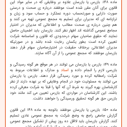
ماده ۱۴۸: بازرس یا بازرسان علاوه بر وظایفی که در سایر مواد این
قانون برای آنان مقرر شده است موظفند درباره ی صحت و درستی
صورت دارایی و صورتحساب دوره عملکرد و حساب سود و زیان و
ترازنامه ای که مدیران برای تسلیم به مجمع عمومی تهیه می کنند و
هم چنین درباره ی صحت مطالب و اطلاعاتی که مدیران در اختیار
مجامع عمومی گذاشته اند اظهار نظر کنند. بازرسان باید اطمینان حاصل
نمایند که حقوق صاحبان سهام درحدودی که قانون و اساسنامه شرکت
تعیین کرده است بطور یکسان رعایت شده باشد و در صورتیکه
مدیران اطلاعاتی برخلاف حقیقت در اختیارصاحبان سهام قرار دهند
بازرسان موظفند که مجمع عمومی را از آن آگاه سازند.
ماده ۱۴۹: بازرس یا بازرسان می توانند در هر موقع هر گونه رسیدگی و
بازرسی لازم را انجام داده و
اسناد
و مدارک و اطلاعات مربوط به
شرکت رامطالبه کرده و مورد رسیدگی قرار دهند. بازرس یا بازرسان
می توانند به مسئولیت خود در انجام وظایفی که بر عهده دارند از نظر
کارشناسان بهره گیرند به شرط آن که آنها را قبلاً به شرکت معرفی کرده
باشند. این کارشناسان در مواردی که بازرس تعیین می کند مانند خود
بازرس حق هر گونه تحقیق ورسیدگی را خواهند داشت.
ماده ۱۵۰: بازرس یا بازرسان موظفند باتوجه به ماده ۱۴۸ این قانون
گزارش جامعی راجع به وضع شرکت به مجمع عمومی عادی تسلیم
کنند. گزارش بازرسان باید لااقل ده روز پیش از تشکیل مجمع عمومی
عادی جهت مراجعه صاحبان سهام در مرکز شرکت آماده باشد.