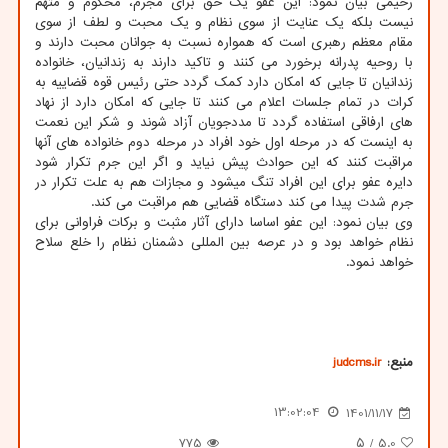
رحیمی بیان نمود: این عفو یک حق برای مجرم، محکوم و متهم
نیست بلکه یک عنایت از سوی نظام و یک محبت و لطف از سوی
مقام معظم رهبری است که همواره نسبت به جوانان محبت دارند و
با روحیه پدرانه برخورد می کنند و تاکید دارند به زندانیان، خانواده
زندانیان تا جایی که امکان دارد کمک گردد حتی رئیس قوه قضاییه به
کرات در تمام جلسات اعلام می کنند تا جایی که امکان دارد از نهاد
های ارفاقی استفاده گردد تا مددجویان آزاد شوند و شکر این نعمت
به اینست که در مرحله اول خود افراد در مرحله دوم خانواده های آنها
مراقبت کنند که این حوادث پیش نیاید و اگر این جرم تکرار شود
دایره عفو برای این افراد تنگ میشود و مجازات هم به علت تکرار در
جرم شدت پیدا می کند دستگاه قضایی هم مراقبت می کند.
وی بیان نمود: این عفو اساسا دارای آثار مثبت و برکات فراوانی برای
نظام خواهد بود و در عرصه بین المللی دشمنان نظام را خلع سلاح
خواهد نمود.
منبع:
judcms.ir
13:02:04
1401/11/17
775
/ ۵
5.0