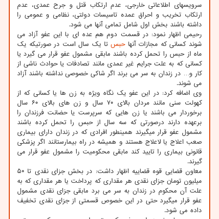
سرویسهای اطلاعاتی خارجی، عدم ارتکاب قتل و جرح عمدی، عدم
ارتکاب تخریب و احراق عمده تاسیسات دولتی، نظامی و عمومی را
داشته باشند بخش اول شامل تمامی آنها می شود.
رحیمی اظهار نمود: در قسمت دوم هم عده ای با این عفو آزاد می
شوند کسانی که مجازات آنها
حبس
تا یک سال است در صورتیکه یک
ماه از حبس را تحمل کرده باشند مابقی مشمول عفو قرار می گیرد یا
کسانی که به علت جرایم غیر عمدی مانند تصادفات یا حوادث ناشی از
کار و… در زندان به سر می برند اگر شاکی خصوصی نداشته باشند آزاد
می شوند.
وی اضافه کرد: در این عفو یک نگاه ویژه به زن ها یا کسانی که از
کهولت سنی مانند مردان بالای ۷۰ سال و زن های بالای ۶۰ سال
برخوردار می باشند یا زن هایی که سرپرست یا حضانت فرزندان را
برعهده دارند درصورتی که سه سال از حبس را تحمل کرده باشند
مشمول عفو قرار میگیرند همینطور افرادی که در زندان دارای بیماری
صعب اعلاج یا لاعلاج هستند و همیشه در راه بیمارستانند اگر پزشکی
قانونی بیماری را تایید کند مابقی محکومیت را مشمول عفو قرار می
گیرند.
معاون قضایی قوه قضاییه اظهار داشت: در بخش جزای نقدی تا ۵۰
میلیون تومان جزای نقدی هر مقداری که پرداخت یا هر مقداری که به
علت آن محکوم در زندان به سر می برد مابقی جزای نقدی مشمول
عفو قرار میگیرد حتی در این خصوص قسمتی از جزای نقدی تخفیف
داده می شود.