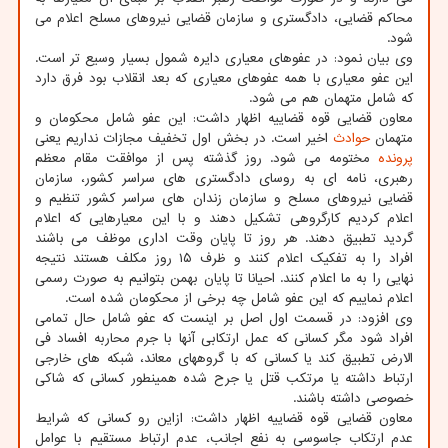
محاکم قضایی، دادگستری و سازمان قضایی نیروهای مسلح اعلام می
شود.
وی بیان نمود: در عفوهای معیاری دایره شمول بسیار وسیع تر است.
این عفو معیاری با همه عفوهای معیاری که بعد انقلاب بود فرق دارد
که شامل متهمان هم می شود.
معاون قضایی قوه قضاییه اظهار داشت: این عفو شامل محکومان و
متهمان
حوادث
اخیر است. در بخش اول تخفیف مجازات نداریم یعنی
پرونده
مختومه می شود. روز گذشته پس از موافقت مقام معظم
رهبری، نامه ای به روسای دادگستری های سراسر کشور، سازمان
قضایی نیروهای مسلح و سازمان زندان های سراسر کشور تنظیم و
اعلام کردیم کارگروهی تشکیل دهند و با این معیارهایی که اعلام
گردید تطبیق دهند. هر روز تا پایان وقت اداری موظف می باشند
افراد را به تفکیک اعلام کنند و ظرف ۱۵ روز مکلف هستند نتیجه
نهایی را به ما اعلام کنند. احیانا تا پایان بهمن بتوانیم به صورت رسمی
اعلام نماییم که این عفو شامل چه برخی از محکومان شده است.
وی افزود: در قسمت اول اصل بر اینست که عفو شامل حال تمامی
افراد شود مگر کسانی که عمل ارتکابی آنها با جرم محاربه افساد فی
الارض تطبیق کند یا کسانی که با گروههای معاند، شبکه های خارجی
ارتباط داشته یا مرتکب قتل یا جرح شده همینطور کسانی که شاکی
خصوصی داشته باشند.
معاون قضایی قوه قضاییه اظهار داشت: ازاین رو کسانی که شرایط
عدم ارتکاب جاسوسی به نفع اجانب، عدم ارتباط مستقیم با عوامل