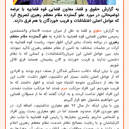
به گزارش حقوق و قضا، معاون قضایی قوه قضاییه با عرضه
توضیحاتی در مورد عفو گسترده مقام معظم رهبری تصریح کرد
که عوامل اصلی اغتشاشات و فریب خوردگان با هم فرق دارند.
به گزارش
حقوق
و قضا به نقل از میزان حجت الاسلام والمسلمین
رحیمی معاون قضایی قوه قضاییه با اشاره به
عفو گسترده مقام معظم
رهبری
در برنامه بامداد بخیر ایران اظهار نمود: ریاست قوه قضاییه به
کرات در جلسات مختلف به تاسی از مقام معظم رهبری تاکید نمودند
باید بین عوامل اصلی این جریان(اغتشاشات) و کسانی که با نظام
دشمنی ندارند و فریب خوردند و الان پشیمان هستند فرق قائل
شویم.
وی با بیان اینکه «غالب دستگیر شدگان از صنف دوم بودند و افرادی
که از عوامل اصلی باشند بسیار کم داشتیم»، اظهار داشت: غالب این
ها بعد از دستگیری متوجه اشتباه خود شدند و اظهار داشتند که ما
فریب خوردیم. این افراد مرتکب
جرم
شدند اما مرتکب جنایت نشدند،
این افراد اظهار ندامت کردند و به کرات گفتند که ما از مسؤلان قضایی
می خواهیم مشمول عفو قرار گیریم.
وی با بیان اینکه «از سال ۹۷ عفو معیاری نداشتیم»، اضافه کرد: در
عفو موردی افراد محدود هستند اما در عفو معیاری بحث روی افراد
و اشخاص نداریم. یکسری معیارها را رئیس قوه قضاییه با جلب نظر
کارشناسان و با رعایت مصالح نظام خدمت مقام معظم رهبری اعلام
می دارند و در صورت موافقت رهبر انقلاب بر مبنای آن معیارها به