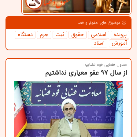
موضوع های حقوق و قضا
پرونده
اسلامی
حقوق
ثبت
جرم
دستگاه
آموزش
اسناد
معاون قضایی قوه قضاییه:
از سال ۹۷ عفو معیاری نداشتیم