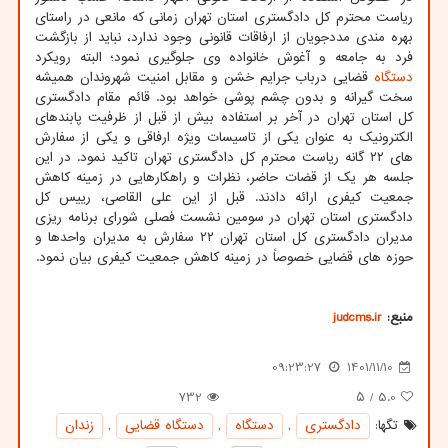
ریاست محترم کل دادگستری استان تهران زمانی که مانعی در راستای
بهره مندی مددجویان از ارفاقات قانونی وجود ندارد، نباید از بازگشت
فرد به جامعه و آغوش خانواده وی جلوگیری نمود؛ البته رویکرد
دستگاه
قضایی درباب جرایم خشن و مقابل امنیت شهروندان همیشه
سخت گیرانه و بدون چشم پوشی خواهد بود. قائم مقام دادگستری
کل استان تهران در آخر بر استفاده بیش از قبل از ظرفیت پابندهای
الکترونیک به عنوان یکی از تاسیسات ویژه ارفاقی و یکی از سفارش
های ۲۲ گانه ریاست محترم کل دادگستری تهران تاکید نمود. در این
جلسه هر یک از قضات حاضر، نظرات و راهکارهایی در زمینه کاهش
جمعیت کیفری ارائه دادند. قبل از این علی القاصی، رییس کل
دادگستری استان تهران در سومین نشست فصلی شورای برنامه ریزی
مدیران دادگستری کل استان تهران ۲۲ سفارش به مدیران واحدها و
حوزه های قضایی خصوصاً در زمینه کاهش جمعیت کیفری بیان نمود.
منبع:
judcms.ir
09:23:27
1401/11/10
732
/ ۵
5.0
تگها:
دادگستری
,
دستگاه
,
دستگاه قضایی
,
زندان