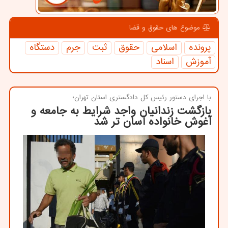
موضوع های حقوق و قضا
پرونده
اسلامی
حقوق
ثبت
جرم
دستگاه
آموزش
اسناد
با اجرای دستور رئیس كل دادگستری استان تهران؛
بازگشت زندانیان واجد شرایط به جامعه و
آغوش خانواده آسان تر شد