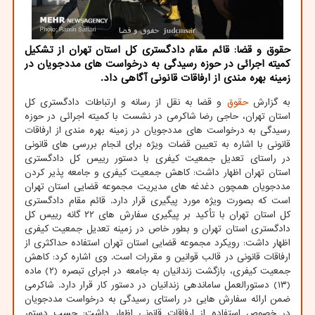
حقوق و قضا: قائم مقام دادگستری کل استان تهران از تشکیل
کمیته اجرائی در حوزه رسیدگی به درخواست های مددجویان در
زمینه بهره مندی از ارفاقات قانونی آگاهی داد.
به گزارش
حقوق
و قضا به نقل از رسانه و ارتباطات دادگستری کل
استان تهران، حاجی رضا شاکرمی در نشست با کمیته اجرائی در حوزه
رسیدگی به درخواست های مددجویان در زمینه بهره مندی از ارفاقات
قانونی با اشاره به تعیین قضات ویژه برای انجام بررسی های قانونی
در راستای تعدیل جمعیت کیفری با دستور رییس کل دادگستری
استان تهران اظهار داشت: کاهش جمعیت کیفری و جامعه پذیر کردن
مددجویان همچون دغدغه های مدیریت مجموعه قضایی استان تهران
است که بصورت ویژه مورد پیگیری قرار دارد. قائم مقام دادگستری
کل استان تهران با تأکید بر پیگیری سفارش های ۲۲ گانه رییس کل
دادگستری استان تهران و بطور خاص در زمینه تعدیل جمعیت کیفری
اظهار داشت: رویکرد مجموعه قضایی استان تهران استفاده حداکثری از
ارفاقات قانونی در قالب قوانین و مقررات است. وی اشاره کرد: کاهش
جمعیت کیفری، بازگشت زندانیان به جامعه در اجرای تبصره (۲) ماده
(۱۳) دستورالعمل ساماندهی زندانیان در دستور کار قرار دارد. شاکرمی
ضمن ارائه سفارش هایی در راستای رسیدگی به درخواست مددجویان
در خصوص استفاده از ارفاقات قانونی اظهار داشت: حسب دستور