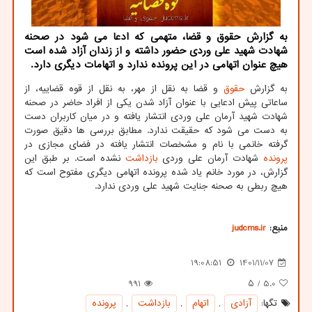
به گزارش حقوق و قضا، متهمی که ادعا می شود در صحنه
شهادت شهید علی وردی حضور داشته و از زندان آزاد شده است
هیچ عنوان اتهامی در این پرونده ندارد و اتهامات دیگری دارد.
به گزارش
حقوق
و قضا به نقل از مهر، به نقل از قوه قضاییه، از
ساعاتی پیش ادعایی با عنوان آزاد شدن یکی از افراد حاضر در صحنه
شهادت شهید آرمان علی وردی انتشار یافته و در میان کاربران دست
به دست می شود که حقیقت ندارد. مطابق بررسی ها دقیق صورت
گرفته خانمی با نام و مشخصات انتشار یافته در فضای مجازی در
پرونده
شهادت آرمان علی وردی
بازداشت
نشده است. بر طبق این
گزارش، در مورد خانم یاد شده پرونده اتهامی دیگری مفتوح است که
هیچ ربطی به صحنه جنایت شهید علی وردی ندارد.
منبع:
judcms.ir
19:08:51
1401/11/07
991
/ ۵
5.0
تگها:
آزادی
,
اتهام
,
بازداشت
,
پرونده