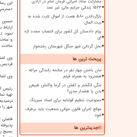
مشارکت ستاد اجرائی فرمان امام در آزادی
این رسا
۱۵۲۳ زندانی جرایم مالی غیر عمد
دسترسی 
بازگرداندن ۵۸۰ همت از اموال غارت شده به
حسین فا
بیت المال
ارتباط 
پیام دادستان کل کشور برای انتصاب مجدد اژه
ای
ساخت کو
نخل گردانی شهر جنگل شهرستان رشتخوار
وی اضاف
پربحث ترین ها
فردیس ا
جان باختن چهار نفر در سانحه رانندگی مراغه -
هشترود به همراه فیلم
وی اضافه کرد: مته
تنگی انگشتر و کفش در گرما واکنش طبیعی
رئیس کل
بدن یا هشدار جدی؟
تهیه نم
ممنوعیت تنظیم قولنامه برای اسناد سبزرنگ
نرسیدیم
شهر را ش
موانع اجرای قانون جوانی جمعیت باید برطرف
شود
فاضلی ه
پذیرفته
جدیدترین ها
بسیج را