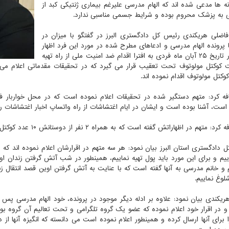
نه ها مدعی شده اند که الهام مدرسی علیرغم بیماری ژنتیکی کبد از
به پزشک محروم بوده و شرایط جسمی مناسبی ندارد.
ضلی هریکندی رئیس کل دادگستری البرز در گفتگو با میزان در
با پرونده الهام مدرسی و ادعاهای مطرح شده در مورد این فرد اظهار
نمود: در تاریخ ۲۵ آبان ماه فردی به افترا اقدام ضد امنیت ملی از راه تهیه
کتل مولوتوف اقدام نموده اند.
ه کرد: متهم دستگیر شده در تحقیقات اعلام نموده است که در محل خواربار 
ست، آشنا بوده است و ایشان در ایام اغتشاشات از راه واتساپ اخبار اغتشاشات را
م در اظهاراتش گفته است که به همراه ۲ نفر از دوستانش ۱۰ عدد کوکتل مولوتوف ساخته و تحویل الهام مدرسی داده است.
 دادگستری استان البرز بیان نمود: هر سه متهم در اقرارشان اعلام نموده اند که 
اییم و برای این مورد باید پول تهیه نماییم، همینطور در شب آتش گرفتن زندان ا
 و خانم مدرسی به آنها گفته است که با عنایت به آتش گرفتن اوین قصد انتقال زندا
لوغ نماییم.
ریکندی بیان نمود: علاوه بر ادله دیگر موجود در پرونده، خود الهام مدرسی پس 
 و در اقرار خود اعلام نموده که عضو یک گروه تلگرامی و تحت تعالیم آن گروه 
 برای آنها ارسال کرده و همینطور اعلام نموده است می دانسته که انگیزه آنها 