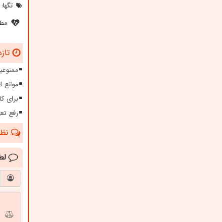
تگها:
مطل
تازه
ممنوعیت
موانع 
برای کا
رفع تعهدات ارزی بیش 
نظرا
لط