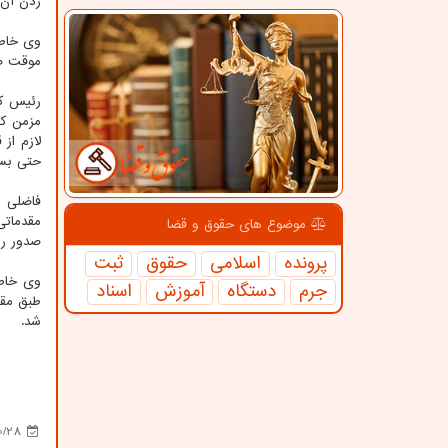
زدن آن 
وی خاطر
موقت صا
رئیس کل
مزمن کب
لازم از
حتی بست
فاضلی ه
مقدماتی
موضوع های حقوق و قضا
صدور را
پرونده
اسلامی
حقوق
ثبت
وی خاطر
جرم
دستگاه
آموزش
اسناد
طبق مقر
شد.
0/28