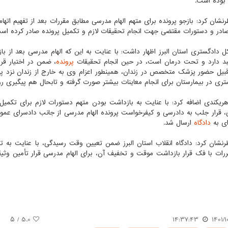
بوده است.
نشان کرد: بازجو پرونده برای متهم الهام مدرسی مطابق مقررات بعد از تفهیم اتها
در و دستورات مقتضی جهت انجام تحقیقات لازم و تکمیل پرونده صادر کرده اس
 دادگستری استان البرز اظهار داشت: با عنایت به این که الهام مدرسی بعد از با
د دارد و تحت درمان است، در حین انجام تحقیقات
پرونده
، ضمن در اختیار قر
 قبیل حضور پزشک متخصص در زندان، همینطور اعزام وی به خارج از زندان نزد 
ری در بیمارستان برای انجام معاینات بیشتر صورت گرفته و تابحال هم پیگیری رون
ریکندی اضافه کرد: با عنایت به بازداشت بودن متهم دستورات لازم برای تکمیل
، قرار جلب به دادرسی و کیفرخواست پرونده الهام مدرسی از جانب دادسرای ع
ی به
دادگاه
ارسال شد.
نشان کرد: دادگاه انقلاب استان البرز ضمن تعیین وقت رسیدگی، با عنایت به ت
رات با فک قرار بازداشت موقت و تخفیف آن، برای الهام مدرسی قرار تأمین وثی
/ ۵
5.0
14:37:43
1401/1