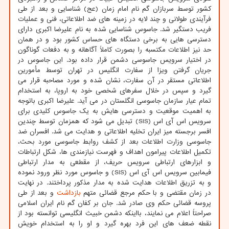
کشور توسط سربازان گم نام امام زمان (عج) شناسایی و بعد از طی
فرآیندی طولانی و چند لایه در زمینه های ضد اطلاعاتی، فنی و عملیات
فریب دستگیر شد. جاسوس شناسایی شده به نام علیرضا اکبری دارای
دسترسی هایی به برخی دستگاه های حساس کشور بود و در همان
حد نیز اطلاعات مکتسبه را بصورت کاملاً آگاهانه و به دفعات گوناگون
در اختیار سرویس جاسوسی دشمن قرار داده بود. این جاسوس در
جریان گرفتن ویزا از سفارت انگلیس در تهران توسط مأمورین
اطلاعاتی مستقر در آن سفارت، نشان شده و مورد مصاحبه قرار می
گیرد و سپس در خلال سفرهای شخصی خود به اروپا، به استخدام
تمام عیار سازمان جاسوسی انگلستان در می آید. علیرضا اکبری باتوجه
به اهمیت موقعیت و دسترسی هایش به یک جاسوس کلیدی برای
سرویس اس آی اس (SIS) تبدیل می شود که همزمان توسط چندین
افسر برجسته میز ایران تخلیه اطلاعاتی و هدایت می شد. افسران ضد
جاسوسی وزارت اطلاعات بعد از کشف روابط جاسوسی مورد بحث،
تکمیل اطلاعات پیرامون اهداف و فهرست نیازمندی ها، شکل ارتباطات
و ابزارهای ارتباطی سرویس حریف، از مقطعی به مدار ارتباطی
فیمابین سرویس اس آی اس (SIS) و جاسوس مورد نظر ورود نموده
و به تزریق اطلاعات هدایت شده به مدار مذکور پرداختند. در نهایت
در زمان مقتضی و با حکم مرجع قضائی متهم
بازداشت
و بعد از طی
پروسه قضائی حکم وی صادر شد. جان بر کفان گم نام ایران اسلامی
صراحتاً اعلام می نمایند، بااینکه دشمن خبیث انگلیسی توانسته بود از
نقطه ضعف های این فرد بهره گیرد و او را به استخدام خویش