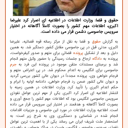
حقوق و قضا: وزارت اطلاعات در اطلاعیه ای اصرار کرد علیرضا
اکبری، اطلاعات مهم کشور را بصورت کاملاً آگاهانه در اختیار
سرویس جاسوسی دشمن قرار می داده است.
به گزارش
حقوق
و قضا به نقل از مرکز رسانه قوه قضائیه، علیرضا
اکبری، مدتی قبل در پی جاسوسی مقابل کشور دستگیر شد. به همین
دلیل و بعد از تشکیل
پرونده
قضائی برای متهم و صدور کیفرخواست،
پرونده به
دادگاه
ارجاع و جلسات رسیدگی با حضور وکیل متهم انجام
شد و برمبنای مستندات متقن موجود در پرونده این فرد به
جرم
جاسوسی برای انگلیس به اعدام محکوم شد. در پی اعتراض متهم و
فرجام خواهی وی، پرونده مجدداً در دیوان عالی کشور بررسی گردید
و دیوان عالی کشور ضمن رد فرجام خواهی، دادنامه اولیه را ابرام و
حکم اعدام اکبری را تأیید کرد. وزارت اطلاعات در همین زمینه با
انتشار اطلاعیه ای اصرار کرد اکبری یکی از مهم ترین عوامل نفوذی
سرویس جاسوسی انگلیس بود که اطلاعات مهم کشور را جمع آوری و
بصورت کاملاً آگاهانه و هدفمند در اختیار این سرویس قرار می داده
است. اطلاعیه وزارت اطلاعات در مورد این جاسوس و جزییات اقدامات
انجام شده در شناسایی و دستگیری وی به شرح زیر است: به
استحضار ملت شریف ایران می رساند یکی از با اهمیت ترین عوامل
نفوذی سرویس جاسوسی انگلیس خبیث در مراکز حساس و راهبردی