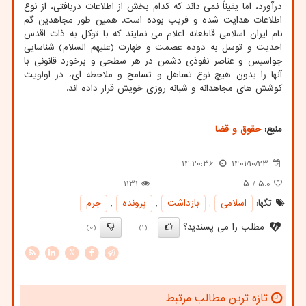
درآورد، اما یقیناً نمی داند که کدام بخش از اطلاعات دریافتی، از نوع
اطلاعات هدایت شده و فریب بوده است. همین طور مجاهدین گم
نام ایران اسلامی قاطعانه اعلام می نمایند که با توکل به ذات اقدس
احدیت و توسل به دوده عصمت و طهارت (علیهم السلام) شناسایی
جواسیس و عناصر نفوذی دشمن در هر سطحی و برخورد قانونی با
آنها را بدون هیچ نوع تساهل و تسامح و ملاحظه ای، در اولویت
کوشش های مجاهدانه و شبانه روزی خویش قرار داده اند.
منبع:
حقوق و قضا
14:20:36
1401/10/23
1131
/ ۵
5.0
تگها:
اسلامی
,
بازداشت
,
پرونده
,
جرم
مطلب را می پسندید؟
(0)
(1)
X
تازه ترین مطالب مرتبط