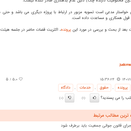
ن محکومیت دارنده چک) دلیل عدم بدهکاری صادر کننده نیست.
 خواستار مدعی است تسویه مزبور در ارتباط با پروژه دیگری می باشد و حت
 قول همکاری و مساعدت داده است.
ت بعد از بحث و بررسی در مورد این
پرونده
، اکثریت قضات حاضر در جلسه هیئت عمومی رای شعبه ۲۵ دیوان
judcms.
/ ۵
5.0
15:36:24
1401/
پرونده
,
حقوق
,
خدمات
,
دادگاه
ب را می پسندید؟
(0)
(1)
 ترین مطالب مرتبط
اجرای قانون جوانی جمعیت باید برطرف شود