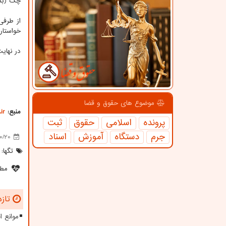
چک (بدو
از طرفی
خواستار
در نهای
موضوع های حقوق و قضا
منبع:
ir
پرونده
اسلامی
حقوق
ثبت
جرم
دستگاه
آموزش
اسناد
10/20
تگها:
مطل
تازه
موانع 