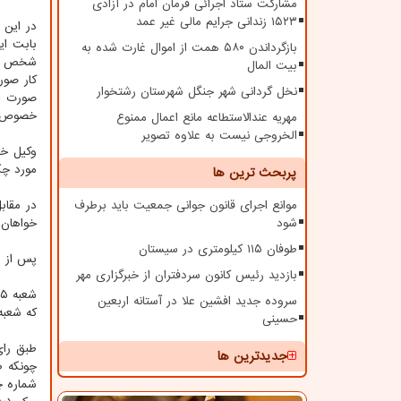
مشارکت ستاد اجرائی فرمان امام در آزادی
۱۵۲۳ زندانی جرایم مالی غیر عمد
بابت ا
بازگرداندن ۵۸۰ همت از اموال غارت شده به
شخص خد
بیت المال
کار صور
نخل گردانی شهر جنگل شهرستان رشتخوار
صورت ج
خصوص م
مهریه عندالاستطاعه مانع اعمال ممنوع
الخروجی نیست به علاوه تصویر
وکیل خو
مورد چک
پربحث ترین ها
موانع اجرای قانون جوانی جمعیت باید برطرف
در مقاب
شود
خواهان،
طوفان ۱۱۵ کیلومتری در سیستان
پس از ب
بازدید رئیس کانون سردفتران از خبرگزاری مهر
سروده جدید افشین علا در آستانه اربعین
که شعبه
حسینی
جدیدترین ها
چونکه ط
شماره 