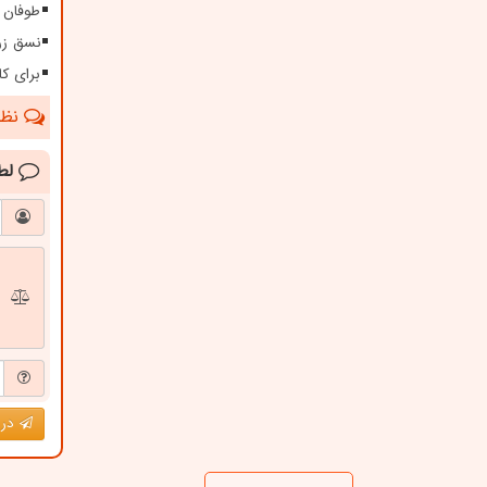
طوفان ۱۱۵ کیلومتری در سیستا
نسق زر
برای کا
نظرا
لط
درج