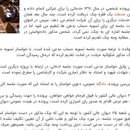
در این پرونده شخصی در سال ۱۳۹۱ خدماتی را برای شرکتی انجام داده و
ین
خدمات
یک فقره چک دریافت کرده است، چند سال بعد همان
مات دیگری را برای آن شرکت انجام می دهد، سپس در انتهای
ت جلسه ای برای تسویه حساب بدهی ها تنظیم می شود اما در
لسه اشاره ای به چک، نمی گردد، شخص مذکور دادخواستی در
طالبه وجه چک تقدیم کرده است.
انده با عرضه صورت جلسه تسویه حساب مدعی شده است، با خواستار تسویه حس
 مذکور شکوائیه خیانت در امانت تقدیم کرده که درحال رسیدگی است.
ل وکیل خواستار مدعی است صورت جلسه ادعائی در ارتباط با پروژه دیگری ا
 شهادت شهود و استناد به دفاتر تجاری شرکت و کارشناسی را مطرح نموده است.
ررسی پرونده،
دادگاه
عمومی، دعوی خواستار را به استناد این که صورت جلسه ک
شعبه ۲۵ دیوان عالی کشور با قبول فرجام خواهی خواهان، پرونده را جهت رسیدگی و
 هم عرض اقدام به صدور رای اصراری کرده است، پرونده در هیئت عمومی دیوان 
طبق رای شعبه ۲۵ دیوان عالی کشور با توجه به این که چک مذکور در دست خو
بق صورت جلسه، در مورد چک مذکور و طلب ناشی از آن تعیین تکلیف نشده 
چک که در دست مدعی است، دلیل پرداخت وجه چک نمی باشد؛ همینطور صرف 