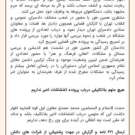
رعایت نمایند و کشف حجاب نکنند و اگر به مرحله ای برسد که جرم
مشهود باشد، دستگاههای مربوطه به وظایف خود عمل می کنند.
منتظری همین طور با حضور در شعب مختلف دادسرای عمومی و
انقلاب تهران با کارکنان قضایی همچون دادیار ها، قضات و معاونان
ستادی دادسرای تهران دیدار نمود و درباب تعدادی از پرونده های
متشکله در شعب و نحوه بررسی آنها موارد را مورد بررسی قرار داد و
بر تسریع رسیدگی به پرونده های قضایی تصریح کرد.
دادستان کل کشور همین طور در نشست هم اندیشی و بررسی
مسائل و مشکلات "اهالی فرهنگ و هنر" با حضور تعدادی از
هنرمندان ضمن تبیین وضعیت موجود و جنگ ترکیبی دشمن مقابل
نظام جمهوری اسلامی ایران دستوراتی را در راستای تعامل بیشتر و
رسیدگی به مشکلات مطرح شده از طرف هنرمندان به متولیان امر
صادر کرد.
هیچ متهم بلاتکلیفی درباب پرونده اغتشاشات اخیر نداریم
حجت الاسلام و المسلمین محمد مصدق معاون اول قوه قضاییه اظهار
داشت: این که متهمی درباب اغتشاشات اخیر بلاتکلیف باشد و نداند
که مقرر است چه اتفاقی در آینده برای وی رخ دهد، نداریم.
ارسال ۶۲۱ نامه و گزارش در جهت پشتیبانی از شرکت های دانش