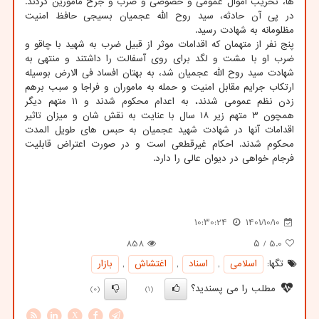
ها، تخریب اموال عمومی و خصوصی و ضرب و جرح مامورین کردند.
در پی آن حادثه، سید روح الله عجمیان بسیجی حافظ امنیت
مظلومانه به شهادت رسید.
پنج نفر از متهمان که اقدامات موثر از قبیل ضرب به شهید با چاقو و
ضرب او با مشت و لگد برای روی آسفالت را داشتند و منتهی به
شهادت سید روح الله عجمیان شد، به بهتان افساد فی الارض بوسیله
ارتکاب جرایم مقابل امنیت و حمله به ماموران و فراجا و سبب برهم
زدن نظم عمومی شدند، به اعدام محکوم شدند و ۱۱ متهم دیگر
همچون ۳ متهم زیر ۱۸ سال با عنایت به نقش شان و میزان تاثیر
اقدامات آنها در شهادت شهید عجمیان به حبس های طویل المدت
محکوم شدند. احکام غیرقطعی است و در صورت اعتراض قابلیت
فرجام خواهی در دیوان عالی را دارد.
10:30:24
1401/10/10
858
/ ۵
5.0
تگها:
اسلامی
,
اسناد
,
اغتشاش
,
بازار
مطلب را می پسندید؟
(0)
(1)
X