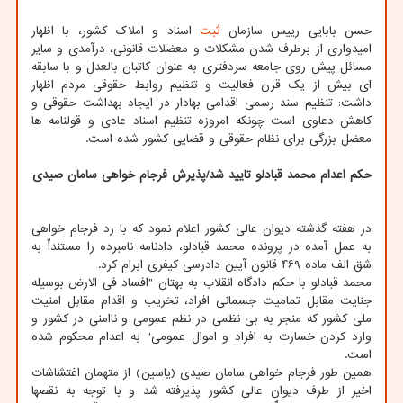
حسن بابایی رییس سازمان
ثبت
اسناد و املاک کشور، با اظهار
امیدواری از برطرف شدن مشکلات و معضلات قانونی، درآمدی و سایر
مسائل پیش روی جامعه سردفتری به عنوان کاتبان بالعدل و با سابقه
ای بیش از یک قرن فعالیت و تنظیم روابط حقوقی مردم اظهار
داشت: تنظیم سند رسمی اقدامی بهادار در ایجاد بهداشت حقوقی و
کاهش دعاوی است چونکه امروزه تنظیم اسناد عادی و قولنامه ها
معضل بزرگی برای نظام حقوقی و قضایی کشور شده است.
حکم اعدام محمد قبادلو تایید شد/پذیرش فرجام خواهی سامان صیدی
در هفته گذشته دیوان عالی کشور اعلام نمود که با رد فرجام خواهی
به عمل آمده در پرونده محمد قبادلو، دادنامه نامبرده را مستنداٌ به
شق الف ماده ۴۶۹ قانون آیین دادرسی کیفری ابرام کرد.
محمد قبادلو با حکم دادگاه انقلاب به بهتان "افساد فی الارض بوسیله
جنایت مقابل تمامیت جسمانی افراد، تخریب و اقدام مقابل امنیت
ملی کشور که منجر به بی نظمی در نظم عمومی و ناامنی در کشور و
وارد کردن خسارت به افراد و اموال عمومی" به اعدام محکوم شده
است.
همین طور فرجام خواهی سامان صیدی (یاسین) از متهمان اغتشاشات
اخیر از طرف دیوان عالی کشور پذیرفته شد و با توجه به نقصها