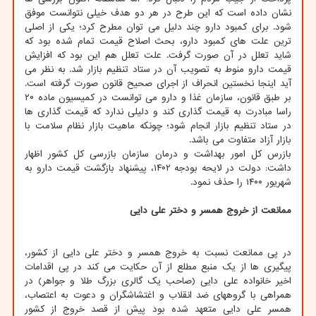
نشان داده است که این طرح در هر دو هدف خیلی نتوانست موفق
شود. برای کمبود دارو چند دلیل می توان مطرح کرد؛ یکی از اصلی
ترین علت های کمبود دارو، بحث اصلاح قیمت تمام شده بود که
شاید تعلل در آن صورت گرفت. علت تعلل هم این بود که افزایش
قیمت دارو منوط به تصویب آن در ستاد تنظیم بازار شد. به نظر می
آید اینجا نخستین انحراف از اجرای صحیح قانون صورت گرفته است.
بر طبق قانون، سازمان غذا و دارو می توانست در کمیسیون ماده ۲۰
راسا مبادرت به قیمت گذاری کند و دلیلی ندارد که قیمت گذاری ها
در ستاد تنظیم بازار انجام شود؛ چونکه ماهیت بازار نظام سلامت با
بازار آزاد متفاوت می باشد.
بازرس کل امور بهداشت و درمان سازمان بازرسی کل کشور اظهار
داشت: دولت در لایحه بودجه ۱۴۰۲، پیشنهاد بازگشت قیمت دارو به
شهریور ۱۴۰۰ را حذف نمود.
ممانعت از خروج همسر و دختر علی دایی
در پی ممانعت نسبت به خروج همسر و دختر علی دایی از کشور،
پیگیری ها از یک منبع مطلع از آن حکایت می کند در پی اقدامات
اخیر خانواده علی دایی (صاحب یک گالری بزرگ طلا و جواهر) در
همراهی با گروههای ضد انقلاب و اغتشاشگران و دعوت به اعتصاب،
همسر علی دایی متعهد شده بود پیش از قصد خروج از کشور