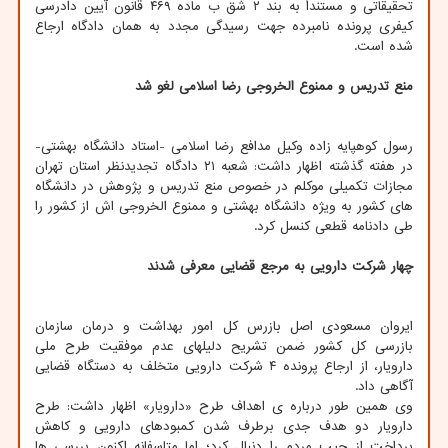
تحقیقاتی و مستنداٌ به بند ۲ شق ب ماده ۴۶۹ قانون آیین دادرسی
کیفری پرونده نامبرده جهت رسیدگی مجدد به همان دادگاه ارجاع
شده است.
منع تدریس و ممنوع الخروجی رضا اسلامی لغو شد
رسول کوهپایه زاده وکیل مدافع رضا اسلامی -استاد دانشگاه بهشتی-
در هفته گذشته اظهار داشت: شعبه ۲۱ دادگاه تجدیدنظر استان تهران
مجازات تکمیلی موکلم در خصوص منع تدریس و پژوهش در دانشگاه
های کشور به ویژه دانشگاه بهشتی و ممنوع الخروجی اش از کشور را
طی دادنامه قطعی کنسل کرد.
چهار شرکت دارویی به مرجع قضایی معرفی شدند
ایروان مسعودی اصل بازرس کل امور بهداشت و درمان سازمان
بازرسی کل کشور ضمن تشریح دلیلهای عدم موفقیت طرح ملی
دارویار، از ارجاع پرونده ۴ شرکت دارویی متخلف به دستگاه قضایی
آگاهی داد.
وی همین طور درباره ی اهداف طرح «دارویار» اظهار داشت: طرح
دارویار دو هدف جدی برطرف شدن کمبودهای دارویی و کاهش
پرداخت از جیب مردم را دنبال کرد؛ اما متاسفانه اکنون بررسی ها