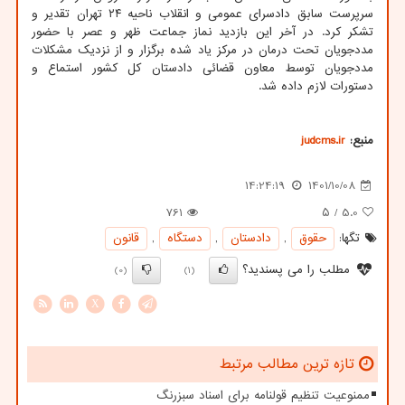
سرپرست سابق دادسرای عمومی و انقلاب ناحیه ۲۴ تهران تقدیر و
تشکر کرد. در آخر این بازدید نماز جماعت ظهر و عصر با حضور
مددجویان تحت درمان در مرکز یاد شده برگزار و از نزدیک مشکلات
مددجویان توسط معاون قضائی دادستان کل کشور استماع و
دستورات لازم داده شد.
منبع:
judcms.ir
14:24:19
1401/10/08
761
/ ۵
5.0
تگها:
حقوق
,
دادستان
,
دستگاه
,
قانون
مطلب را می پسندید؟
(0)
(1)
X
تازه ترین مطالب مرتبط
ممنوعیت تنظیم قولنامه برای اسناد سبزرنگ