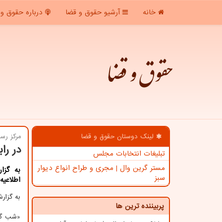
خانه
آرشیو حقوق و قضا
درباره حقوق و 
حقوق و قضا
لینک دوستان حقوق و قضا
مركز رسا
در را
تبلیغات انتخابات مجلس
مستر گرین وال | مجری و طراح انواع دیوار
به گزا
سبز
اطلاعیه
به گزا
پربیننده ترین ها
«شب گذش