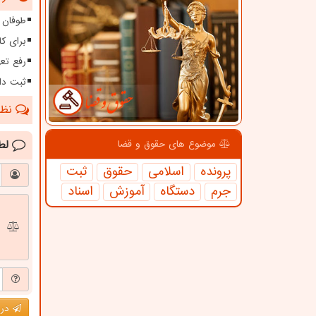
طوفان ۱۱۵ کیلومتری در سیستا
برای کا
رفع تعهدات ارزی بیش 
ثبت دا
نظرا
لط
موضوع های حقوق و قضا
پرونده
اسلامی
حقوق
ثبت
جرم
دستگاه
آموزش
اسناد
درج