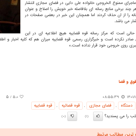
جرای ممنوع الخروجی خانواده علی دایی در فضای مجازی انتشار
ر چند برخی منابع رسانه ای بلافاصله خبر خویش را اصلاح و عنوان
انه را از ان حذف کردند اما همچنان این خبر در بعضی صفحات در
شار می باشد.
حالی است که مرکز رسانه قوه قضاییه هیچ اطلاعیه ای در این
در نکرده است و خبرگزاری رسمی قوه قضاییه میزان هم که کلیه اخبار و اط
ری روی خروجی خود قرار نداده است.»
وق و قضا
/ ۵
5.0
08:55:39
1401/
دستگاه
,
فضای مجازی
,
قوه قضائیه
,
قوه قضاییه
ب را می پسندید؟
(0)
(1)
 ترین مطالب مرتبط