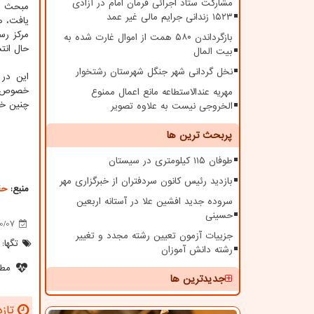
مشارکت ستاد اجرائی فرمان امام در آزادی
مبحث ما
۱۵۲۳ زندانی جرایم مالی غیر عمد
یافت، ه
مرکز رس
بازگرداندن ۵۸۰ همت از اموال غارت شده به
حال انت
بیت المال
نخل گردانی شهر جنگل شهرستان رشتخوار
این در 
خصوص صا
مهریه عندالاستطاعه مانع اعمال ممنوع
چنین خب
الخروجی نیست به علاوه تصویر
پربحث ترین ها
طوفان ۱۱۵ کیلومتری در سیستان
بازدید رئیس کانون سردفتران از خبرگزاری مهر
منبع:
حق
سروده جدید افشین علا در آستانه اربعین
حسینی
10/07
جزییات آزمون تعیین رشته مجدد و تغییر
تگها:
رشته دانش آموزان
مطل
جدیدترین ها
تازه