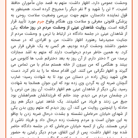
وحشت عمومی دارد، اظهار داشت: متهم به قصد جان مأموران حافظ
امنیت، ۲ تن را شهید و ۴ نفر دیگر را مجروح کرده است. همینطور به
قول نماینده دادستان، متهم جهت بررسی وضعیت سلامت روحی به
پزشکی قانونی معرفی و سلامت وی هنگام وقوع
جرم
مورد تأیید قرار
گرفته است.
روایت شاهدان عینی از وحشت مردم در روز حادثه
یکی
از شاهدان عینی در جلسه دادگاه در ارتباط با ترس و وحشت مردم از
جنایت مجیدرضا رهنورد اظهار داشت: من و افرادی که در صحنه
حضور داشتند وحشت کرده بودیم، هر کسی به یک طرفی فرار می
کرد. به همین خاطر مردم درخواست دارند که متهم به اشد مجازات
برسد؛ من ۲ دختر دارم. از آن روز به بعد دخترانم شب ها کابوس می
بینند و هنگامی که من بیرون از خانه هستم مدام با من تماس می
گیرند و اظهار نگرانی می کنند. این اقدام محله ما را بد نام کرد. دست
های شهید زینال زاده در دستان من بود تا به شهادت رسید؛ ضارب
آنچنان ضربه ای به گردن وی زده بود که این جوان همانجا به شهادت
رسید. یکی دیگر از شاهدان عینی هم اظهار داشت: آن روز من ترس را
در چشمان مردم می دیدم. چند خانم که فرزندانشان همراهشان بود
جیغ می زدند و فریاد می کشیدند. یک شاهد عینی دیگر هم روز
حادثه را اینچنین روایت می کند: آن روز دیدم که متهم روی بدن یکی
از شهدای خیابان حرعاملی نشسته و بشدت درحال ضربه زدن با چاقو
به این جوان است و مردم وحشت زده درحال داد و فریاد ناشی از
ترس هستند. یکی از کسبه خیابان حرعاملی که در جلسه دادگاه حاضر
شده بود اظهار داشت: پس از این اتفاق، مردم دیگر رغبتی به حضور