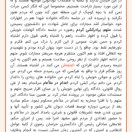
در این خیابان ندارند و کسبه با مشکلات گوناگونی مواجهه هستند و ما
از این مورد بسیار ناراحت هستیم، مخصوصاً این که انگار کسی جرأت
نمی کند با بچه کوچک از این منطقه عبور کند چون که مردم هنوز
نگرانند و ترسیده اند. در جلسه دادگاه خانواده شهدا هم در اظهارات
خود خواستار اشد مجازات برای عامل شهادت دو دانشجوی بسیجی
شدند.
متهم: برادرکشی کردم
رهنورد در جلسه دادگاه اتهامات خویش
را قبول کرده و اظهار داشت: راهم را اشتباه رفتم، قبول دارم اشتباه
کردم و حس نفرت عمومی از این کارم را درک می کنم. فکرم و
باورهایم غلط بود. چاقو را در دست خود پنهان کرده بودم و نفهمیدم
چه اتفاقی افتاد و هم اکنون منتظرم هرچه سریعتر مجازات شوم. متهم
در ادامه اظهار داشت: از نظر روحی سلامت هستم و هم اکنون به این
نتیجه رسیدم این افرادی که
اغتشاش
می کنند در اشتباه هستند. آن
روز هنگام فرار با چاقو به هرکسی که می رسیدم حمله می کردم. من
آزادی و جوانی خویش را تباه کردم. من خانواده های زیادی را داغدار
کردم. می دانم برادر کشی کردم.
اعدام در ملأعام
سرانجام بعد از طی
روال قانونی، دادگاه رای نهایی خویش را بر مبنای اقرار صریح متهم و
مستندات متقن موجود در پرونده صادر کرد. بر همین مبنا دادگاه، این
متهم را با افترا محاربه به اعدام در ملأعام محکوم نمود. حکم صادره
بعد از بررسی دوباره توسط قضات دیوان عالی کشور و تأیید آنها و
سپری شدن همه تشریفات قانونی و شرعی، بامداد امروز در ملأعام و
با حضور تعدادی از مردم شهر مشهد اجرا شد. پس از اجرای حکم،
غلامعلی صادقی رئیس کل دادگستری خراسان رضوی از کلیه عوامل
انتظامی و امنیتی که در کمترین زمان ممکن نسبت به انجام وظایف