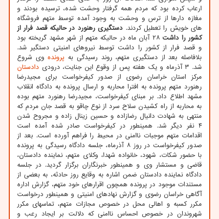
ارعاب کرده بود که مردم همه گرفتار وحشت شده، ترسیده بودند و
مغازه دارها از ترس و وحشت به وجود آمده توسط متهم فروشگاه
های خویش را تعطیل کردند.
دستگیری رهنورد در حالیکه قصد فرار از
کشور را داشت
۲۸ آبان ماه در حالیکه متهم از شهر مشهد گریخته بود
و قصد فرار از کشور را داشت توسط نیروهای امنیتی دستگیر شد.
بلافاصله بعد از دستگیری متهم، روند رسیدگی به
پرونده
وی شروع
شد. ۳ آذرماه و یک هفته پس از وقوع این جنایت، درودی
دادستان
مرکز استان خراسان رضوی از صدور کیفرخواست برای مجیدرضا
رهنورد متهم پرونده به افترا محاربه و ارسال پرونده به دادگاه انقلاب
مشهد اطلاع داد. بر مبنای کیفرخواست، مجیدرضا رهنورد متهم بوده
به محاربه از راه کشیدن سلاح سرد از نوع چاقو به قصد جان مردم که
منتهی به شهادت دانیال رضازاده و حسین زینال زاده و مجروح شدن
۴ نفر دیگر شد. همینطور در کیفرخواست صادر شده آمده است
اقدامات متهم موجبات ناامنی در محیط را فراهم آورده است. بعد از
صدور کیفرخواست در روز ۸ آذرماه، جلسه دادگاه رسیدگی به پرونده
با حضور شکات، شهود، خانواده شهدا، وکلای متهم، نماینده دادستان،
قاضی و مستشار وی و همینطور خبرنگاران برگزار گردید. در جلسه
دادگاه نماینده دادستان ضمن اشاره به وقایع روز حادثه، به بعضی از
مستندات موجود در پرونده همچون اقرارهای خود متهم، گزارش اداره
آگاهی خراسان رضوی و گزارش نهادهای امنیتی و همینطور درخواست
مکرر کسبه و اهالی محل در خصوص مجازات متهم، تماسهای مکرر
شهروندان در خصوص احساس ناامنی که دلالت بر ایجاد رعب و