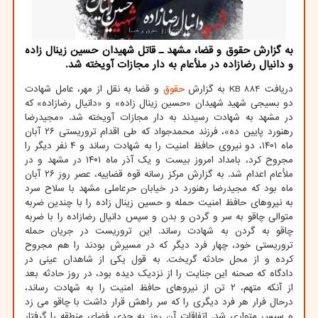
به گزارش حقوق و قضا، مشهد ـ قاتل شهیدان حسین زینال زاده
و دانیال رضازاده در ملأعام به دار مجازات آویخته شد.
دریافت 884 KB به گزارش
حقوق
و قضا به نقل از مهر، عامل شهادت
دو بسیجی شهید شهیدان «حسین زینال زاده» و «دانیال رضازاده» که
در مشهد به شهادت رسیدند به دار مجازات آویخته شد. «مجیدرضا
رهنورد پایین ده»، فرزند محمدجواد که طی اقدام تروریستی ۲۶ آبان
ماه ۱۴۰۱، دو نیروی حافظ امنیت را به شهادت رساند و ۴ نفر دیگر را
مجروح کرد، بامداد امروز بیست و یک آذر ماه ۱۴۰۱ در مشهد و در
ملأعام اعدام شد. به گزارش مرکز رسانه قوه قضاییه، عصر روز ۲۶ آبان
ماه بود که مجیدرضا رهنورد در خیابان حرعاملی مشهد با سلاح سرد
به نیروهای حافظ امنیت حمله و حسین زینال زاده را با چندین ضربه
متوالی چاقو به سر و گردن و بدن و سپس دانیال رضازاده را با ضربه
چاقو به گردن به شهادت رساند. این تروریست در جریان حمله
تروریستی خود، چهار فرد دیگر که در مسیرش بودند را هم مجروح
کرده و از محل حادثه گریخت. به قول یکی از شاهدان عینی در
دادگاه که صحنه این جنایت را از نزدیک دیده بود، در روز حادثه بعد
از آنکه متهم، ۲ تن از نیروهای حافظ امنیت را به شهادت رساند،
درحال فرار هر فرد دیگری را که سر راهش قرار داشت با چاقو می زد
و سپس متواری شد. اتفاقات آن روز به حدی فضای منطقه را گرفتار