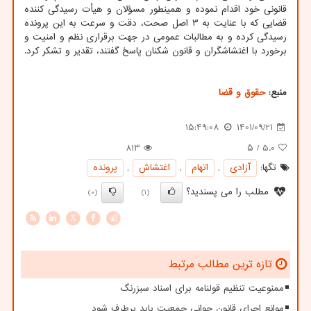
قانونی خود اقدام نموده و همینطور مسؤلان و هیأت رسیدگی کننده
قضایی که با عنایت به ۳ اصل صحت، دقت و سرعت به این پرونده
رسیدگی کرده و به مطالبات عمومی در جهت برقراری نظم و امنیت و
برخورد با اغتشاشگران و قانون شکنان پاسخ گفتند، تقدیر و تشکر کرد.
منبع:
حقوق و قضا
15:49:08
1401/09/21
813
/ ۵
5.0
تگها:
آزادی
,
اتهام
,
اغتشاش
,
پرونده
مطلب را می پسندید؟
(0)
(1)
X
تازه ترین مطالب مرتبط
ممنوعیت تنظیم قولنامه برای اسناد سبزرنگ
موانع اجرای قانون جوانی جمعیت باید برطرف شود