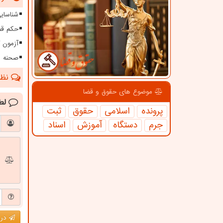
شناسای
حکم قص
آزمون کارش
صحنه س
نظرا
موضوع های حقوق و قضا
لط
پرونده
اسلامی
حقوق
ثبت
جرم
دستگاه
آموزش
اسناد
درج