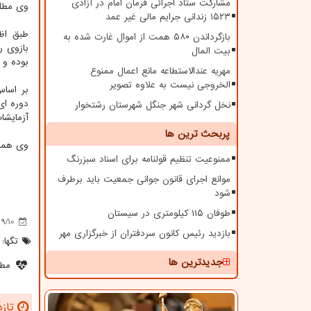
مشارکت ستاد اجرائی فرمان امام در آزادی
وی مطلو
۱۵۲۳ زندانی جرایم مالی غیر عمد
بازگرداندن ۵۸۰ همت از اموال غارت شده به
بازوی 
بیت المال
بوده و ب
مهریه عندالاستطاعه مانع اعمال ممنوع
الخروجی نیست به علاوه تصویر
بر اساس
دوره ای
نخل گردانی شهر جنگل شهرستان رشتخوار
آزمایشات
پربحث ترین ها
وی همین
ممنوعیت تنظیم قولنامه برای اسناد سبزرنگ
موانع اجرای قانون جوانی جمعیت باید برطرف
شود
طوفان ۱۱۵ کیلومتری در سیستان
09/10
بازدید رئیس کانون سردفتران از خبرگزاری مهر
تگها:
جدیدترین ها
مطل
تازه