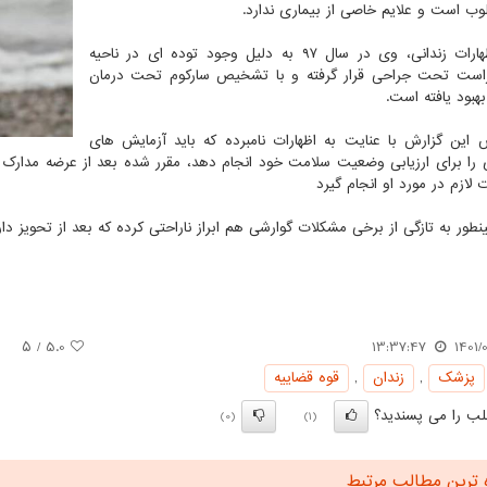
ب است و علایم خاصی از بیماری ندارد.
طبق اظهارات زندانی، وی در سال ۹۷ به دلیل وجود توده ای در ناحیه
راست تحت جراحی قرار گرفته و با تشخیص سارکوم تحت درمان
هبود یافته است.
 این گزارش با عنایت به اظهارات نامبرده که باید آزمایش های
 را برای ارزیابی وضعیت سلامت خود انجام دهد، مقرر شده بعد از عرضه مدارک 
 لازم در مورد او انجام گیرد
طور به تازگی از برخی مشکلات گوارشی هم ابراز ناراحتی کرده که بعد از تحویز 
/ ۵
5.0
13:37:47
1401/
پزشك
,
زندان
,
قوه قضاییه
ب را می پسندید؟
(0)
(1)
 ترین مطالب مرتبط