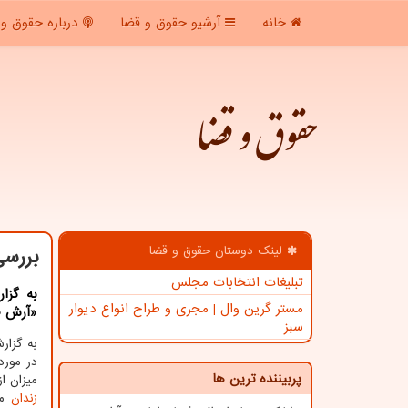
خانه
آرشیو حقوق و قضا
درباره حقوق و 
حقوق و قضا
لینک دوستان حقوق و قضا
بررسی
تبلیغات انتخابات مجلس
به گزا
مستر گرین وال | مجری و طراح انواع دیوار
«آرش ص
سبز
به گزا
در مورد
پربیننده ترین ها
میزان ا
زندان
مو