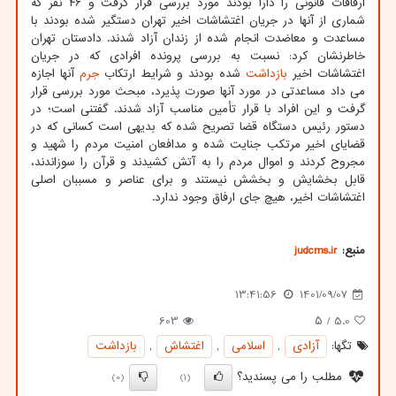
ارفاقات قانونی را دارا بودند مورد بررسی قرار گرفت و ۴۶ نفر که
شماری از آنها در جریان اغتشاشات اخیر تهران دستگیر شده بودند با
مساعدت و معاضدت انجام شده از زندان آزاد شدند. دادستان تهران
خاطرنشان کرد: نسبت به بررسی پرونده افرادی که در جریان
اغتشاشات اخیر
بازداشت
شده بودند و شرایط ارتکاب
جرم
آنها اجازه
می داد مساعدتی در مورد آنها صورت پذیرد، مبحث مورد بررسی قرار
گرفت و این افراد با قرار تأمین مناسب آزاد شدند. گفتنی است؛ در
دستور رئیس دستگاه قضا تصریح شده که بدیهی است کسانی که در
قضایای اخیر مرتکب جنایت شده و مدافعان امنیت مردم را شهید و
مجروح کردند و اموال مردم را به آتش کشیدند و قرآن را سوزاندند،
قابل بخشایش و بخشش نیستند و برای عناصر و مسببان اصلی
اغتشاشات اخیر، هیچ جای ارفاق وجود ندارد.
منبع:
judcms.ir
13:41:56
1401/09/07
603
/ ۵
5.0
تگها:
آزادی
,
اسلامی
,
اغتشاش
,
بازداشت
مطلب را می پسندید؟
(0)
(1)