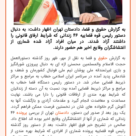
به گزارش حقوق و قضا، دادستان تهران اظهار داشت: به دنبال
دستور رئیس قوه قضاییه ۴۶ زندانی که شرایط ارفاق قانونی را
داشتند آزاد شدند. در میان افراد آزاد شده شماری از
اغتشاشگران وقایع اخیر هم حضور دارند.
به گزارش
حقوق
و قضا به نقل از مهر، ظهر روز گذشته دستورالعمل
حجت الاسلام والمسلمین محسنی اژه ای به دنبال پیروزی شورانگیز
و بازی غیرتمندانه ملی پوشان تیم ملی فوتبال کشورمان و شعف و
شادمانی پدید آمده در سرتاسر ایران اسلامی خطاب به مراجع و مراکز
ذیربط قضایی صادر شد. در دستور رئیس دستگاه قضا خطاب به
مراجع و مراکز ذیربط قضایی آمده بود: نسبت به آن دسته از زندانیان
که شرایط بهره مندی از ارفاقات قانونی را دارا می باشند، نهایت
مساعدت و معاضدت انجام گیرد و مقدمات آزادی و بازگشت آنها به
آغوش گرم خانواده های شان در نخستین فرصت ممکن فراهم گردد.
یک روز بعد از صدور این دستور،
دادستان
تهران از بررسی
پرونده
۴۶
زندانی که شماری از آنها از اغتشاشگران وقایع اخیر بوده اند اطلاع داد.
صالحی در تشریح خبر فوق اظهار داشت: بعد از دستور روز گذشته
رئیس قوه قضاییه پرونده شماری از افرادی که شرایط بهره مندی از