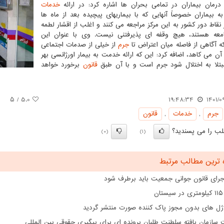
درمان بیماران در تمامی بحران ها اشاره کرد: در ارائه
خدمات
به بیماران خصوصاً آنهایی که با بیماریهای پیچیده بعد از ماه ها
ز نقاط دور کشور به این مرکز مراجعه می کنند و اغلب از اقشار لطمه
معه هستند، هیچ وقفه ای پذیرفتنی نیست. وی با عنوان این
 آگاهی از فاصله میان اعتراض تا
جرم
از خیلی از صدمات اجتماعی
آن می کاهد، اضافه کرد: این که ارائه خدمت به بیمار اورژانسی بهر
بتلا به اختلال شود جرم است و با آن طبق
قانون
برخورد خواهد
/ ۵
5.0
19:48:34
1401/0
جرم
,
خدمات
,
قانون
ب را می پسندید؟
(0)
(1)
 ترین مطالب مرتبط
اجرای قانون جوانی جمعیت باید برطرف شود
ن
ژل های بدون مجوز پاک کننده صورت منتشر گردید
سازمان یافته سلطنت طلبان پرونده ای برای پیگیری حقوقی بین المللی