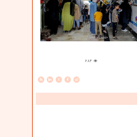
684
X