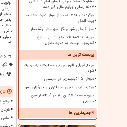
مشارکت ستاد اجرائی فرمان امام در آزادی
اولویت 
۱۵۲۳ زندانی جرایم مالی غیر عمد
درمانی 
انتظار ا
بازگرداندن ۵۸۰ همت از اموال غارت شده به
پذیر جا
بیت المال
مطلب که
نخل گردانی شهر جنگل شهرستان رشتخوار
ناشی از 
دلیلی م
مهریه عندالاستطاعه مانع اعمال ممنوع
شد.
الخروجی نیست به علاوه تصویر
پربحث ترین ها
9/05
تگها:
موانع اجرای قانون جوانی جمعیت باید برطرف
شود
مطل
طوفان ۱۱۵ کیلومتری در سیستان
بازدید رئیس کانون سردفتران از خبرگزاری مهر
تازه
سروده جدید افشین علا در آستانه اربعین
حسینی
موانع 
طوفان ۱۱۵ کیلومتری در سیستا
جدیدترین ها
اسامی 
خشونت 