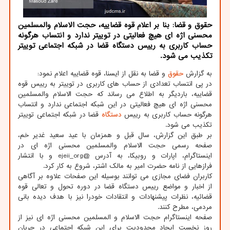
حقوق و قضا: بنا بر اعلام قوه قضاییه، حجت الاسلام والمسلمین
محسنی اژه ای هیچ فعالیتی در توییتر ندارد و انتساب هرگونه
حساب کاربری به رییس دستگاه قضا در شبکه اجتماعی توییتر
تکذیب می شود.
به گزارش
حقوق
و قضا به نقل از ایسنا، قوه قضاییه اعلام نمود:
در پی انتساب تعدادی از حساب های کاربری در توییتر به رییس قوه
قضاییه، باردیگر به اطلاع می رساند که حجت الاسلام والمسلمین
محسنی اژه ای هیچ فعالیتی در این شبکه اجتماعی ندارد و انتساب
هرگونه حساب کاربری به رییس
دستگاه
قضا در شبکه اجتماعی توییتر
تکذیب می شود.
بر طبق این گزارش، سال قبل و همزمان با عید سعید غدیر خم،
صفحه رسمی حجت الاسلام والمسلمین محسنی اژه ای در
اینستاگرام، اپارات و روبیکا، به آدرس @ejeii_org و با انتشار
فرازهایی از نامه حضرت امیر به مالک اشتر، شروع به کار کرد.
کاربران فضای مجازی می توانند بوسیله این صفحات علاوه بر آگاهی
از اخبار و مواضع رییس دستگاه قضا در دوره تحول و تعالی قوه
قضائیه، نظرات پیشنهادات و انتقادات خودرا نیز با هدف دیده بانی
مردمی، مطرح کنند.
صفحه اینستاگرام حجت الاسلام و المسلمین محسنی اژه ای نیز از
روز نخست ایجاد محدودیت برای این شبکه اجتماعی در جریان