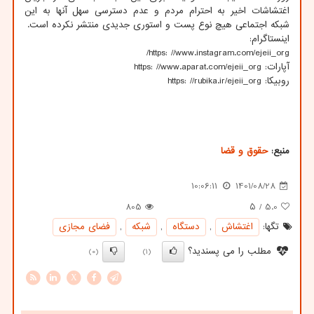
اغتشاشات اخیر به احترام مردم و عدم دسترسی سهل آنها به این
شبکه اجتماعی هیچ نوع پست و استوری جدیدی منتشر نکرده است.
اینستاگرام:
https: //www.instagram.com/ejeii_org/
آپارات: https: //www.aparat.com/ejeii_org
روبیکا: https: //rubika.ir/ejeii_org
منبع:
حقوق و قضا
10:06:11
1401/08/28
805
/ ۵
5.0
تگها:
اغتشاش
,
دستگاه
,
شبكه
,
فضای مجازی
مطلب را می پسندید؟
(0)
(1)
X