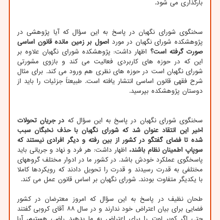
بارگذاری می شود.
سخنگوی شورای نگهبان در پاسخ به این سؤال که آیا پژوهشی در
پژوهشکده شورای نگهبان در مورد
اصول بر زمین مانده قانون اساسی
صورت گرفته است؟
اظهار داشت: پژوهشکده شورای نگهبان علاوه بر
این که در حوزه های کاربردی فعالیت می کند و بازوی مشورتی
شورای نگهبان است در حوزه های نظری هم ورود می کند. برای مثال
شرح فقهی قانون اساسی انتشار یافته است. طبیعتاً جزئیات را باید از
دوستان پژوهشکده بپرسید.
سخنگوی شورای نگهبان در پاسخ به این سؤال که
در جریان تحولات
اخیر این انتقاد عنوان شد که شورای نگهبان با حذف نخبگان سبب
شده تا فضای گفتگو در کشور از بین رفته و دیگر افرادی نیستند که
سوپاپ اطمینان نظام باشند،
اظهار داشت: هر فرد و نهاد و جریانی باید
پاسخگوی عملکرد خودش باشد. در کشور ما در ادوار مختلف گروههای
مختلفی به قدرت رسیدند و قدرت را تحویل دادند که رویکردها کاملا
با یکدیگر متفاوت بودند. شورای نگهبان بر اساس قانون عمل می کند.
طحان نظیف در پاسخ به این سؤال که امروز معترضان در کشور
فضایی برای بیان اعتراض خود ندارند و در سال ۸۸ آقای کروبی گفتند
حتی اگر کویر لوت را برای اعتراض به ما بدهید راضی هستیم، آیا