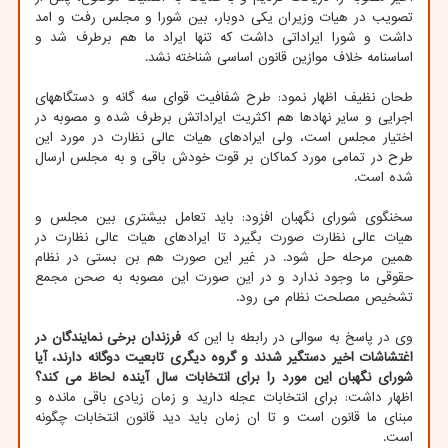
تصویب در هیات وزیران یکی دوبار، بین شورا و مجلس رفت و امد
داشت و شورا ایراداتی داشت که تنها ایراد ما هم برطرف شد و
اساسنامه خلاف موازین قانون اساسی شناخته نشد.
طحان نظیف اظهار نمود: طرح شفافیت قوای سه گانه و دستگاههای
اجرایی و سایر نهادها هم اکثریت ایراداتش برطرف شده و مصوبه در
اختیار مجلس است، ولی ایرادهای هیات عالی نظارت در مورد این
طرح در تمامی مورد کماکان بر قوت خودش باقی و به مجلس ارسال
شده است.
سخنگوی شورای نگهبان افزود: باید تعامل بیشتری بین مجلس و
هیات عالی نظارت صورت بگیرد تا ایرادهای هیات عالی نظارت در
همین مرحله حل شود. در غیر این صورت هم بن بستی در نظام
حقوقی ما وجود ندارد و در این صورت این مصوبه به صحن مجمع
تشخیص مصلحت نظام می رود.
وی در پاسخ به سوالی در رابطه با این که
فرزندان برخی نمایندگان در
اغتشاشات اخیر دستگیر شدند و گروه دیگری تابعیت دوگانه دارند، آیا
شورای نگهبان این مورد را برای انتخابات سال آینده لحاظ می کند؟
اظهار داشت: برای انتخابات عجله دارید و زمان زیادی باقی مانده و
مبنای ما قانون است و تا ان زمان باید دید قانون انتخابات چگونه
است.