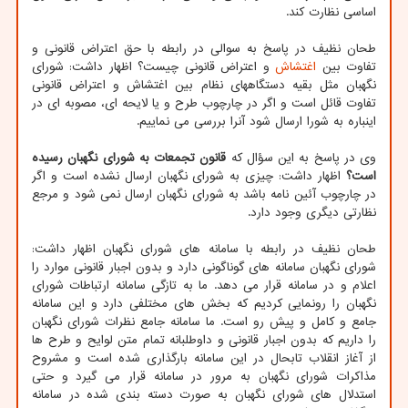
اساسی نظارت کند.
طحان نظیف در پاسخ به سوالی در رابطه با حق اعتراض قانونی و
تفاوت بین
اغتشاش
و اعتراض قانونی چیست؟ اظهار داشت: شورای
نگهبان مثل بقیه دستگاههای نظام بین اغتشاش و اعتراض قانونی
تفاوت قائل است و اگر در چارچوب طرح و یا لایحه ای، مصوبه ای در
اینباره به شورا ارسال شود آنرا بررسی می نماییم.
وی در پاسخ به این سؤال که
قانون تجمعات به شورای نگهبان رسیده
است؟
اظهار داشت: چیزی به شورای نگهبان ارسال نشده است و اگر
در چارچوب آئین نامه باشد به شورای نگهبان ارسال نمی شود و مرجع
نظارتی دیگری وجود دارد.
طحان نظیف در رابطه با سامانه های شورای نگهبان اظهار داشت:
شورای نگهبان سامانه های گوناگونی دارد و بدون اجبار قانونی موارد را
اعلام و در سامانه قرار می دهد. ما به تازگی سامانه ارتباطات شورای
نگهبان را رونمایی کردیم که بخش های مختلفی دارد و این سامانه
جامع و کامل و پیش رو است. ما سامانه جامع نظرات شورای نگهبان
را داریم که بدون اجبار قانونی و داوطلبانه تمام متن لوایح و طرح ها
از آغاز انقلاب تابحال در این سامانه بارگذاری شده است و مشروح
مذاکرات شورای نگهبان به مرور در سامانه قرار می گیرد و حتی
استدلال های شورای نگهبان به صورت دسته بندی شده در سامانه