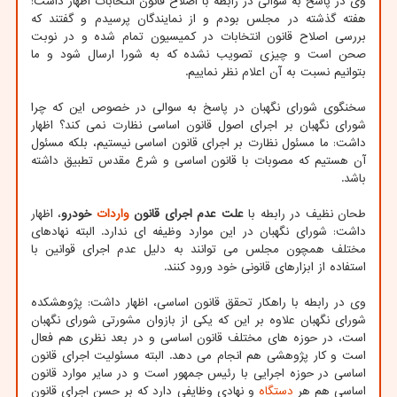
وی در پاسخ به سوالی در رابطه با اصلاح قانون انتخابات اظهار داشت:
هفته گذشته در مجلس بودم و از نمایندگان پرسیدم و گفتند که
بررسی اصلاح قانون انتخابات در کمیسیون تمام شده و در نوبت
صحن است و چیزی تصویب نشده که به شورا ارسال شود و ما
بتوانیم نسبت به آن اعلام نظر نماییم.
سخنگوی شورای نگهبان در پاسخ به سوالی در خصوص این که چرا
شورای نگهبان بر اجرای اصول قانون اساسی نظارت نمی کند؟ اظهار
داشت: ما مسئول نظارت بر اجرای قانون اساسی نیستیم، بلکه مسئول
آن هستیم که مصوبات با قانون اساسی و شرع مقدس تطبیق داشته
باشد.
طحان نظیف در رابطه با
علت عدم اجرای قانون
واردات
خودرو
، اظهار
داشت: شورای نگهبان در این موارد وظیفه ای ندارد. البته نهادهای
مختلف همچون مجلس می توانند به دلیل عدم اجرای قوانین با
استفاده از ابزارهای قانونی خود ورود کنند.
وی در رابطه با راهکار تحقق قانون اساسی، اظهار داشت: پژوهشکده
شورای نگهبان علاوه بر این که یکی از بازوان مشورتی شورای نگهبان
است، در حوزه های مختلف قانون اساسی و در بعد نظری هم فعال
است و کار پژوهشی هم انجام می دهد. البته مسئولیت اجرای قانون
اساسی در حوزه اجرایی با رئیس جمهور است و در سایر موارد قانون
اساسی هم هر
دستگاه
و نهادی وظایفی دارد که بر حسن اجرای قانون