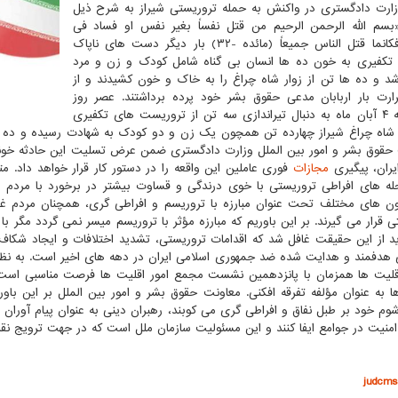
زارت دادگستری در واکنش به حمله تروریستی شیراز به شرح ذیل
سم الله الرحمن الرحیم من قتل نفساً بغیر نفس او فساد فی
الارض فکانما قتل الناس جمیعاً (مائده -۳۲) بار دیگر دست های ناپاک
 تکفیری به خون ده ها انسان بی گناه شامل کودک و زن و مرد
د و ده ها تن از زوار شاه چراغ را به خاک و خون کشیدند و از
رت بار اربابان مدعی حقوق بشر خود پرده برداشتند. عصر روز
چهارشنبه ۴ آبان ماه به دنبال تیراندازی سه تن از تروریست های تکفیری
شاه چراغ شیراز چهارده تن همچون یک زن و دو کودک به شهادت رسیده و ده ه
حقوق بشر و امور بین الملل وزارت دادگستری ضمن عرض تسلیت این حادثه خونین
ران، پیگیری
مجازات
فوری عاملین این واقعه را در دستور کار قرار خواهد داد. م
له های افراطی تروریستی با خوی درندگی و قساوت بیشتر در برخورد با مرد
ون های مختلف تحت عنوان مبارزه با تروریسم و افراطی گری، همچنان مردم
ی قرار می گیرند. بر این باوریم که مبارزه مؤثر با تروریسم میسر نمی گردد مگر
باید از این حقیقت غافل شد که اقدامات تروریستی، تشدید اختلافات و ایجاد شکا
 هدفمند و هدایت شده ضد جمهوری اسلامی ایران در دهه های اخیر است. به نظر
لیت ها همزمان با پانزدهمین نشست مجمع امور اقلیت ها فرصت مناسبی است برا
ا به عنوان مؤلفه تفرقه افکنی. معاونت حقوق بشر و امور بین الملل بر این باو
وم خود بر طبل نفاق و افراطی گری می کوبند، رهبران دینی به عنوان پیام آورا
منیت در جوامع ایفا کنند و این مسئولیت سازمان ملل است که در جهت ترویج نقش
judcms.