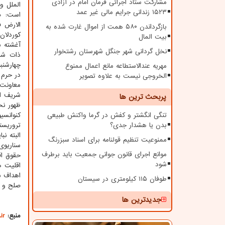
مشارکت ستاد اجرائی فرمان امام در آزادی
الملل و
۱۵۲۳ زندانی جرایم مالی غیر عمد
است: «ب
بازگرداندن ۵۸۰ همت از اموال غارت شده به
کوردلان
بیت المال
آغشته ش
نخل گردانی شهر جنگل شهرستان رشتخوار
ذات شرا
مهریه عندالاستطاعه مانع اعمال ممنوع
در حرم 
الخروجی نیست به علاوه تصویر
معاونت 
شریف ای
پربحث ترین ها
ظهور نح
تنگی انگشتر و کفش در گرما واکنش طبیعی
کنوانسی
بدن یا هشدار جدی؟
تروریست
البته ن
ممنوعیت تنظیم قولنامه برای اسناد سبزرنگ
سناریوی
موانع اجرای قانون جوانی جمعیت باید برطرف
حقوق اق
شود
اقلیت ه
اهداف ش
طوفان ۱۱۵ کیلومتری در سیستان
صلح و ا
جدیدترین ها
منبع:
ir