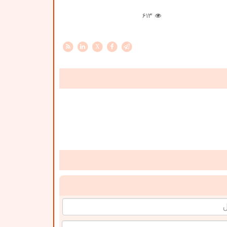
613
X