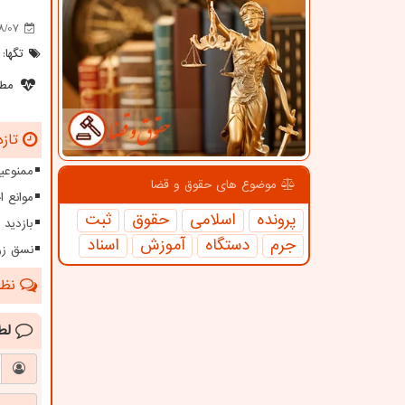
8/07
تگها:
مطل
تازه
ممنوعیت
موضوع های حقوق و قضا
موانع 
پرونده
اسلامی
حقوق
ثبت
بازدید 
جرم
دستگاه
آموزش
اسناد
نسق زر
نظرا
لط