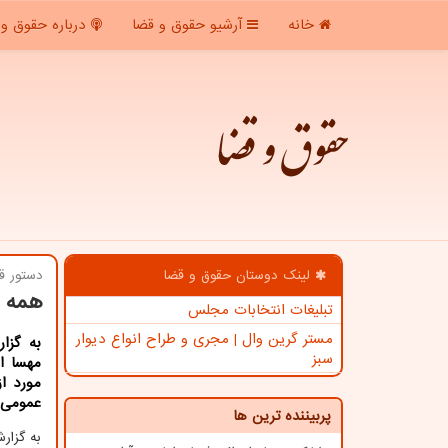
خانه
آرشیو حقوق و قضا
درباره حقوق و 
حقوق و قضا
لینک دوستان حقوق و قضا
دستور ق
همه د
تبلیغات انتخابات مجلس
مستر گرین وال | مجری و طراح انواع دیوار
به گزا
سبز
مهسا ا
مورد ا
عمومی 
پربیننده ترین ها
به گزا