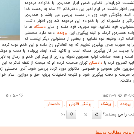
شست شورایعالی قضایی ضمن ابراز همدردی با خانواده مرحومه
مهسا امینی اظهار داشت: در ایام اخیر این دخترخانم ۲۲ ساله به رحمت خدا
 البته چگونگی فوت وی در دست بررسی می باشد و همدردی
راگیر و دلسوزانه ای با خانواده این مرحومه شد وی اظهار داشت:
سئولین، قوه قضاییه، قوه مجریه، قوه مقننه و سایر
دستگاه
ها با
واده همدردی کردند و البته پیگیری این
پرونده
ادامه دارد. محسنی
اضافه کرد: وظیفه قوه قضاییه و بعضی از مسئولین دیگر اینست که
 به صورت جدی پیگیری نماییم که چه اتفاقاتی رخ داده و این خانم فوت کرده ا
با جدیت در کار پیگیری مساله است و تاکید شده ابعاد پرونده با دقت و موش
است و همه اقدامات اولیه همچون نمونه برداری از پیکر این خانم و ارسال به لابرا
ییه تصریح کرد: با
دادستان
تهران صحبت کرده ام که مبحث از نقطه تذکر به این 
وربین های عمومی و خصوصی مکانهای مورد تردد بررسی شود. آقای محسنی اژه ای
با سرعت و دقت پیگیری شود و نتیجه تحقیقات برپایه حق و موازین اعلام 
 داشت.
/ ۵
5.0
11:53:09
1401/0
پرونده
,
پزشك
,
پزشكی قانونی
,
دادستان
ب را می پسندید؟
(0)
(1)
 ترین مطالب مرتبط