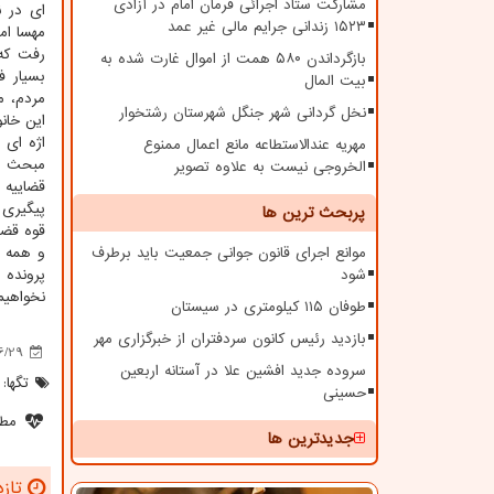
مشارکت ستاد اجرائی فرمان امام در آزادی
ای در ن
۱۵۲۳ زندانی جرایم مالی غیر عمد
رفت که
بازگرداندن ۵۸۰ همت از اموال غارت شده به
بسیار ف
بیت المال
مردم، م
نخل گردانی شهر جنگل شهرستان رشتخوار
این خان
اژه ای 
مهریه عندالاستطاعه مانع اعمال ممنوع
مبحث را
الخروجی نیست به علاوه تصویر
قضاییه 
پیگیری 
پربحث ترین ها
قوه قضا
موانع اجرای قانون جوانی جمعیت باید برطرف
و همه د
شود
پرونده 
نخواهیم
طوفان ۱۱۵ کیلومتری در سیستان
بازدید رئیس کانون سردفتران از خبرگزاری مهر
6/29
سروده جدید افشین علا در آستانه اربعین
تگها:
حسینی
مطل
جدیدترین ها
تازه