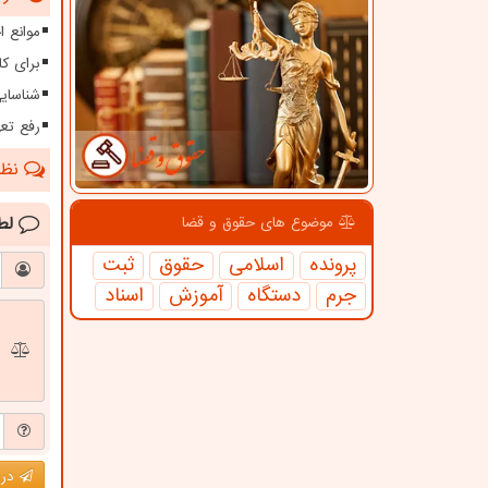
موانع 
برای کا
شناسای
رفع تعهدات ارزی بیش 
نظرا
لط
موضوع های حقوق و قضا
پرونده
اسلامی
حقوق
ثبت
جرم
دستگاه
آموزش
اسناد
درج