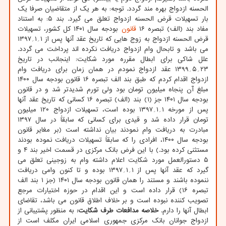
الحسنه ازدواج بهره مند گردد. توجه: به هر یک از متقاضیان صرفا یک
بار تسهیلات قرض الحسنه ازدواج تعلق می گیرد. بند ۵: به استناد
مفاد بند (الف) تبصره ۱۶
قانون
بودجه سال ۱۴۰۱ کل کشور، تسهیلات
قرض الحسنه ازدواج به زوج هایی که تاریخ عقد آنها پس از ۱؍۱؍۱۳۹۷
می باشد و تابحال وام ازدواج دریافت نکرده اند پرداخت می گردد.
علل شاکی برای ابطال مقرره مورد شکایت: اینجانب در تاریخ
۲۳؍۵؍۱۳۹۹ عقد ازدواج نمودم در همان زمان برای دریافت وام
ازدواج اقدام کردم که طبق بند الف تبصره ۱۶ قانون بودجه سال ۱۴۰۰
مبلغ آن پنجاه میلیون تومان بود ولی تورم شدیدتر شد و در قانون
بودجه سال ۱۴۰۱ جز (۱) بند (الف) تبصره ۱۶ کسانی که تاریخ عقد آنها
پس از مورخه ۱؍۱؍۱۳۹۷ بوده است، تسهیلات ازدواج ۱۲۰ میلیون
تومان قرار داده شد و قیدی برای کسانی که سابقاً در سال ۱۳۹۷
مبادرت به دریافت وام نمودند بیان نداشته است (بر مغایر قانون
بودجه سال ۱۴۰۰، افرادی را که سابقاً تسهیلات دریافت نموده بودند
مستثنی کرده بود.) با این فرض بانک مرکزی در قسمت اخیر بند ۴ و
۵ دستورالعمل مورد شکایت اعلام داشته وام به زوجینی تعلق می
گیرد که عقد آنها پس از ۱؍۱؍۱۳۹۷ بوده و تا کنون وامی دریافت
ننموده باشند و مستند را همان قانون بودجه سال ۱۴۰۱ (جز ۱ بند الف
تبصره ۱۶) قرار داده است و این اقدام در حوزه اختیارات مرجع
تصویب کننده نبوده است و بر خلاف اطلاق قانون می باشد، تقاضای
ابطال آنها را دارم.
خلاصه مدافعات طرف شکایت:
به منظور پشتیبانی از
ازدواج جوانان بانک مرکزی جمهوری اسلامی ایران مکلف است از