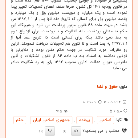
پشتیبانی از خانواده و جوانی جمعیت مصوب ۱۴۰۰ هم آمده است و
در قانون بودجه ۱۴۰۱ کل کشور، صرفا سقف اعطای تسهیلات تغییر پیدا
نموده است و یک میلیارد و دویست میلیون ریال و یک میلیارد و
پانصد میلیون ریال برای کسانی که تاریخ عقد آنها پس از ۱؍۱؍۱۳۹۷ می
باشد در جهت ماده ۶۸ قانون مزبور پرداخت می شود و هیچگاه این
حکم به معنای پرداخت مابه التفاوت و یا پرداخت برای ازدواج دوم
به بعد نمی باشد بلکه برای کسانی است که تاریخ عقد آنها از
۱؍۱؍۱۳۹۷ به بعد است و تا کنون هم تسهیلات دریافت ننمودند، ازاین
رو مقررات مورد شکایت در جهت حکم مقنن بوده و مغایرتی با
قوانین نداشته به استناد بند ب ماده ۸۴ از قانون تشکیلات و آئین
دادرسی دیوان عدالت اداری مصوب ۱۳۹۲ رای به رد شکایت صادر
می نماید.
منبع:
حقوق و قضا
10:29:09
1401/06/24
715
/ ۵
5.0
تگها:
اسلامی
,
پرونده
,
جمهوری اسلامی ایران
,
حكم
مطلب را می پسندید؟
(0)
(1)