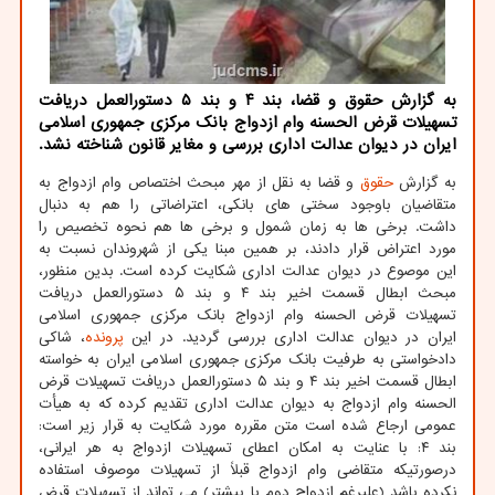
به گزارش حقوق و قضا، بند ۴ و بند ۵ دستورالعمل دریافت
تسهیلات قرض الحسنه وام ازدواج بانک مرکزی جمهوری اسلامی
ایران در دیوان عدالت اداری بررسی و مغایر قانون شناخته نشد.
به گزارش
حقوق
و قضا به نقل از مهر مبحث اختصاص وام ازدواج به
متقاضیان باوجود سختی های بانکی، اعتراضاتی را هم به دنبال
داشت. برخی ها به زمان شمول و برخی ها هم نحوه تخصیص را
مورد اعتراض قرار دادند، بر همین مبنا یکی از شهروندان نسبت به
این موصوع در دیوان عدالت اداری شکایت کرده است. بدین منظور،
مبحث ابطال قسمت اخیر بند ۴ و بند ۵ دستورالعمل دریافت
تسهیلات قرض الحسنه وام ازدواج بانک مرکزی جمهوری اسلامی
ایران در دیوان عدالت اداری بررسی گردید. در این
پرونده
، شاکی
دادخواستی به طرفیت بانک مرکزی جمهوری اسلامی ایران به خواسته
ابطال قسمت اخیر بند ۴ و بند ۵ دستورالعمل دریافت تسهیلات قرض
الحسنه وام ازدواج به دیوان عدالت اداری تقدیم کرده که به هیأت
عمومی ارجاع شده است متن مقرره مورد شکایت به قرار زیر است:
بند ۴: با عنایت به امکان اعطای تسهیلات ازدواج به هر ایرانی،
درصورتیکه متقاضی وام ازدواج قبلاً از تسهیلات موصوف استفاده
نکرده باشد (علیرغم ازدواج دوم یا بیشتر) می تواند از تسهیلات قرض