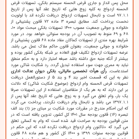
محل پس انداز و جاری قرض الحسنه سیستم بانکی، تسهیلات قرض
الحسنه ازدواج به کلیه زوج هایی که تاریخ عقد آنها پس از تاریخ
۱؍۱؍۹۷ است و تابحال تسهیلات ازدواج دریافت نکرده اند با اولویت
نخست پرداخت کند. مطابق تبصره ۳ ماده ۷۲ قانون پشتیبانی از
خانواده و جوانی جمعیت مصوب ۱۴۰۰ تسهیلات بانکی مبحث مواد ۱۰،
۶۸ و ۶۹ منوط به تصویب آن در بودجه سنواتی خواهد بود. در مورد
شرایط بهره مندی از تسهیلات کماکان مفاد ماده ۶۸ قانون پشتیبانی از
خانواده و جوانی جمعیت، بعنوان قانون حاکم ملاک عمل می باشد.
عرضه تسهیلات ازدواج تکلیف فوق العاده بر شبکه بانکی کشور بوده و
بیشتر از آنکه جنبه حق داشته باشد صبغه امتیاز دارد و به حکم منطق
نباید به ممری جهت سوء استفاده تبدیل گردد. رد شکایت شاکی مورد
استدعاست.
رأی هیأت تخصصی مالیاتی، بانکی دیوان عدالت اداری
نظر به این که قسمت اخیر بند ۴ و بند ۵ از دستورالعمل دریافت
تسهیلات قرض الحسنه وام ازدواج (موضوع شکایت شاکی) که دلالت
بر این دارند که به هر یک از متقاضیان استفاده از این تسهیلات صرفا
یک بار، وام تعلق می گیرد و به زوج هایی که تاریخ عقد آنها پس از
۱؍۱؍۱۳۹۷ می باشد و تابحال وام دریافت نکردند، پرداخت می گردد
که این احکام مندرج در مقررات مورد شکایت بر مبنای جز (۱) بند الف
تبصره (۱۶) قانون بودجه سال ۱۴۰۱ کل کشور، تدوین یافته است که در
متن قوانین بودجه به صراحت قید شده است که وام به کسانی تعلق
می گیرد که «تاکنون وام ازدواج دریافت نکرده اند» که این حکم در
قوانین بودجه سنوات ۱۳۹۹ و ۱۴۰۰ کل کشور و هم ماده ۶۸ قانون