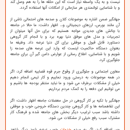
نیست و به یک واسطه نیاز است که این حلقه ها را به هم وصل کند
و با شناسایی توانمندی هر سازمانی از امکانات آنها استفاده گردد.
جهانگیر ضمن اشاره به موضوعات کلان و صدمه های احتمالی ناشی از
آن مانند بورس، ارزهای دیجیتالی و... اظهار داشت: ما حالا در جامعه
با چالش های جدیدی مواجه هستیم که برای حل آنها میتوان از
تجربیات و مدل های موفق دنیا بهره برد و با انجام کار گروهی
دستاورد قابل قبول و موفقی برای کل دنیا عرضه داد. وظیفه ما
بعنوان دستگاه حاکمیت اینست که وارد این عرصه های صدمه زا
شویم و با شناسایی، اطلاع رسانی از عوارض دامن گیر آن برای جامعه
جلوگیری کرد.
معاون اجتماعی و جلوگیری از وقوع جرم قوه قضاییه اضافه کرد: اگر
در همه موضوعات به درستی ورود نماییم و کار تیمی انجام دهیم
خیلی از مشکلات برطرف می شود و ما نباید منتظر بودجه ها باشیم و
می توانیم این دفعه را به کمک مردم برداریم.
جهانگیر با تکیه بر کار گروهی در حل معضلات جامعه اظهار داشت: اگر
این تفاهمنامه ها و کار گروهی چندین دستگاه خروجی خوب و موفقی
داشته باشد سبب ترغیب دیگر بخش های جامعه شده و فرهنگ کار
مشترک سبب رفع خیلی از مشکلات می شود.
وی اضافه کرد: اگر به مردم
خدمات
خوب عرضه شود دیگر شاهد