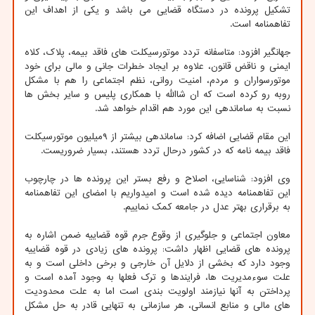
تشکیل پرونده در دستگاه قضایی می باشد و یکی از اهداف این
تفاهمنامه است.
جهانگیر افزود: متاسفانه تردد موتورسیکلت های فاقد بیمه، پلاک، کلاه
ایمنی و ناقض قانون، علاوه بر ایجاد خطرات جانی و مالی برای خود
موتورسواران و مردم، امنیت روانی، نظم اجتماعی را هم با مشکل
روبه رو کرده است که ان شاالله با همکاری پلیس و سایر بخش ها
نسبت به ساماندهی این مورد هم اقدام خواهد شد.
این مقام قضایی اضافه کرد: ساماندهی بیشتر از ۹میلیون موتورسیکلت
فاقد بیمه نامه که در کشور درحال تردد هستند، بسیار ضروریست.
وی افزود: شناسایی، اصلاح و رفع بستر این پرونده ها در چارچوب
این تفاهمنامه دیده شده است و امیدواریم با امضای این تفاهمنامه
به برقراری بهتر عدل در جامعه کمک نماییم.
معاون اجتماعی و جلوگیری از وقوع جرم قوه قضاییه ضمن اشاره به
پرونده های قضایی اظهار داشت: پرونده های زیادی در قوه قضاییه
وجود دارد که بخشی از دلایل آن خارجی و برخی داخلی است و به
علت سوءمدیریت ها، فرایندها و ترک فعلها به وجود آمده است و
پرداختن به آنها نیازمند اولویت بندی است اما به علت محدودیت
های مالی و منابع انسانی، هر سازمانی به تنهایی قادر به حل مشکل