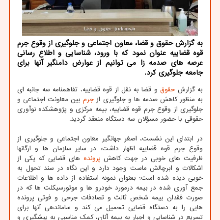
به گزارش حقوق و قضا، معاون اجتماعی و جلوگیری از وقوع جرم
قوه قضاییه عنوان نمود که با ورود، شناسایی و اطلاع رسانی
عرصه های صدمه زا می توانیم از عوارض دامنگیر آنها برای
جامعه جلوگیری کرد.
به گزارش
حقوق
و قضا به نقل از قوه قضاییه، تفاهمنامه سه جانبه ای
به منظور کاهش صدمه ها و جلوگیری از
جرم
بین معاونت اجتماعی و
جلوگیری از وقوع جرم قوه قضاییه، بیمه مرکزی و پژوهشکده نوآوری
حقوقی با حضور مسؤلان سه دستگاه منعقد گردید.
در ابتدای این نشست، اصغر جهانگیر معاون اجتماعی و جلوگیری از
وقوع جرم قوه قضاییه اظهار داشت: در سایر سازمان ها و ارگانها
ظرفیت های خوبی در جهت کاهش
پرونده
های قضایی که یکی از
اشکالات و ابرچالش ماست وجود دارد و این نگاه در سند تحول به
خوبی دیده شده است؛ بعنوان نمونه استفاده از داده ها و اطلاعات
جمع آوری شده در بیمه درمورد خودرو ها و موتورسیکلت ها که در
صورت فقدان بیمه شخص ثالث و تصادفات جرحی و فوتی پرونده
هایی را به دستگاه قضایی تحمیل می کند و ساماندهی آنها برای
تسریع در شناسایی و اجبار به بیمه آنان، کمک مناسبی به پیشگیری و