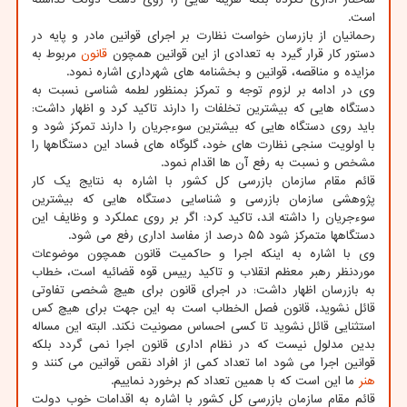
است.
رحمانیان از بازرسان خواست نظارت بر اجرای قوانین مادر و پایه در
دستور کار قرار گیرد به تعدادی از این قوانین همچون
قانون
مربوط به
مزایده و مناقصه، قوانین و بخشنامه های شهرداری اشاره نمود.
وی در ادامه بر لزوم توجه و تمرکز بمنظور لطمه شناسی نسبت به
دستگاه هایی که بیشترین تخلفات را دارند تاکید کرد و اظهار داشت:
باید روی دستگاه هایی که بیشترین سوءجریان را دارند تمرکز شود و
با اولویت سنجی نظارت های خود، گلوگاه های فساد این دستگاهها را
مشخص و نسبت به رفع آن ها اقدام نمود.
قائم مقام سازمان بازرسی کل کشور با اشاره به نتایج یک کار
پژوهشی سازمان بازرسی و شناسایی دستگاه هایی که بیشترین
سوءجریان را داشته اند، تاکید کرد: اگر بر روی عملکرد و وظایف این
دستگاهها متمرکز شود ۵۵ درصد از مفاسد اداری رفع می شود.
وی با اشاره به اینکه اجرا و حاکمیت قانون همچون موضوعات
موردنظر رهبر معظم انقلاب و تاکید رییس قوه قضائیه است، خطاب
به بازرسان اظهار داشت: در اجرای قانون برای هیچ شخصی تفاوتی
قائل نشوید، قانون فصل الخطاب است به این جهت برای هیچ کس
استثنایی قائل نشوید تا کسی احساس مصونیت نکند. البته این مساله
بدین مدلول نیست که در نظام اداری قانون اجرا نمی گردد بلکه
قوانین اجرا می شود اما تعداد کمی از افراد نقص قوانین می کنند و
هنر
ما این است که با همین تعداد کم برخورد نماییم.
قائم مقام سازمان بازرسی کل کشور با اشاره به اقدامات خوب دولت