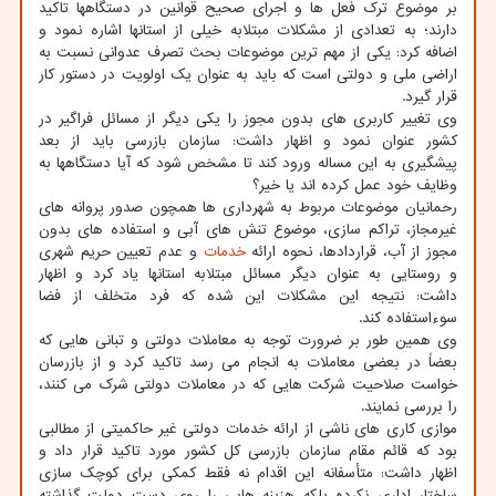
بر موضوع ترک فعل ها و اجرای صحیح قوانین در دستگاهها تاکید
دارند؛ به تعدادی از مشکلات مبتلابه خیلی از استانها اشاره نمود و
اضافه کرد: یکی از مهم ترین موضوعات بحث تصرف عدوانی نسبت به
اراضی ملی و دولتی است که باید به عنوان یک اولویت در دستور کار
قرار گیرد.
وی تغییر کاربری های بدون مجوز را یکی دیگر از مسائل فراگیر در
کشور عنوان نمود و اظهار داشت: سازمان بازرسی باید از بعد
پیشگیری به این مساله ورود کند تا مشخص شود که آیا دستگاهها به
وظایف خود عمل کرده اند یا خیر؟
رحمانیان موضوعات مربوط به شهرداری ها همچون صدور پروانه های
غیرمجاز، تراکم سازی، موضوع تنش های آبی و استفاده های بدون
مجوز از آب، قراردادها، نحوه ارائه
خدمات
و عدم تعیین حریم شهری
و روستایی به عنوان دیگر مسائل مبتلابه استانها یاد کرد و اظهار
داشت: نتیجه این مشکلات این شده که فرد متخلف از فضا
سوءاستفاده کند.
وی همین طور بر ضرورت توجه به معاملات دولتی و تبانی هایی که
بعضاً در بعضی معاملات به انجام می رسد تاکید کرد و از بازرسان
خواست صلاحیت شرکت هایی که در معاملات دولتی شرک می کنند،
را بررسی نمایند.
موازی کاری های ناشی از ارائه خدمات دولتی غیر حاکمیتی از مطالبی
بود که قائم مقام سازمان بازرسی کل کشور مورد تاکید قرار داد و
اظهار داشت: متأسفانه این اقدام نه فقط کمکی برای کوچک سازی
ساختار اداری نکرده بلکه هزینه هایی را روی دست دولت گذاشته