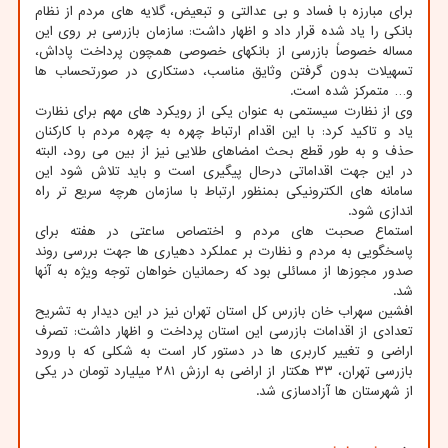
برای مبارزه با فساد و بی عدالتی و تبعیض، گلایه های مردم از نظام
بانکی را یاد شده قرار داد و اظهار داشت: سازمان بازرسی بر روی این
مساله خصوصاً بازرسی از بانکهای خصوصی همچون پرداخت پاداش،
تسهیلات بدون گرفتن وثایق مناسب، دستکاری در صورتحساب ها
و… متمرکز شده است.
وی از نظارت سیستمی به عنوان یکی از رویکرد های مهم برای نظارت
یاد و تاکید کرد: با این اقدام ارتباط چهره به چهره مردم با کارکنان
حذف و به طور قطع بحث امضاهای طلایی نیز از بین می رود، البته
در این جهت اقداماتی درحال پیگیری است و باید تلاش شود این
سامانه های الکترونیکی بمنظور ارتباط با سازمان هرچه سریع تر راه
اندازی شود.
استماع صحبت های مردم و اختصاص ساعتی در هفته برای
پاسخگویی به مردم و نظارت بر عملکرد دهیاری ها جهت بررسی روند
صدور مجوزها از مسائلی بود که رحمانیان خواهان توجه ویژه به آنها
شد.
افشین سهراب خان بازرس کل استان تهران نیز در این دیدار به تشریح
تعدادی از اقدامات بازرسی این استان پرداخت و اظهار داشت: تصرف
اراضی و تغییر کاربری ها در دستور کار است به شکلی که با ورود
بازرسی تهران، ۳۳ هکتار از اراضی به ارزش ۲۸۱ میلیارد تومان در یکی
از شهرستان ها آزادسازی شد.