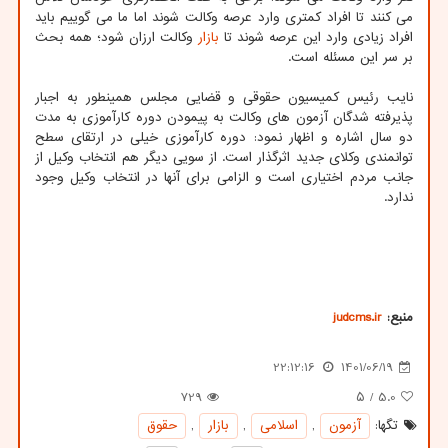
می کنند تا افراد کمتری وارد عرصه وکالت شوند اما ما می گوییم باید
افراد زیادی وارد این عرصه شوند تا
بازار
وکالت ارزان شود؛ همه بحث
بر سر این مسئله است.
نایب رئیس کمیسیون حقوقی و قضایی مجلس همینطور به اجبار
پذیرفته شدگان آزمون های وکالت به پیمودن دوره کارآموزی به مدت
دو سال اشاره و اظهار نمود: دوره کارآموزی خیلی در ارتقای سطح
توانمندی وکلای جدید اثرگذار است. از سویی دیگر هم انتخاب وکیل از
جانب مردم اختیاری است و الزامی برای آنها در انتخاب وکیل وجود
ندارد.
منبع:
judcms.ir
22:12:16
1401/06/19
729
/ ۵
5.0
تگها:
آزمون
,
اسلامی
,
بازار
,
حقوق