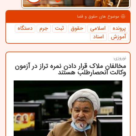
موضوع های حقوق و قضا
پرونده
اسلامی
حقوق
ثبت
جرم
دستگاه
آموزش
اسناد
نوروزی:
مخالفان ملاک قرار دادن نمره تراز در آزمون
وکالت انحصارطلب هستند