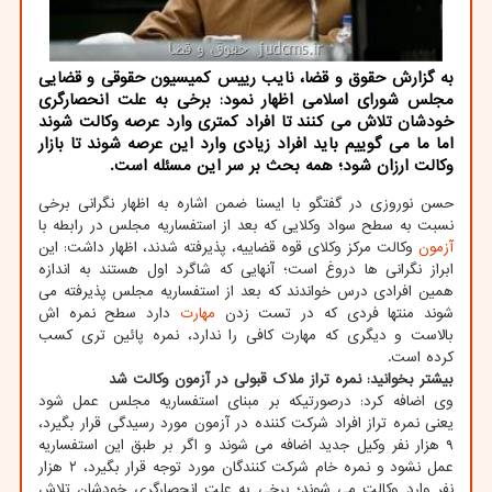
به گزارش حقوق و قضا، نایب رییس کمیسیون حقوقی و قضایی
مجلس شورای اسلامی اظهار نمود: برخی به علت انحصارگری
خودشان تلاش می کنند تا افراد کمتری وارد عرصه وکالت شوند
اما ما می گوییم باید افراد زیادی وارد این عرصه شوند تا بازار
وکالت ارزان شود؛ همه بحث بر سر این مسئله است.
حسن نوروزی در گفتگو با ایسنا ضمن اشاره به اظهار نگرانی برخی
نسبت به سطح سواد وکلایی که بعد از استفساریه مجلس در رابطه با
آزمون
وکالت مرکز وکلای قوه قضاییه، پذیرفته شدند، اظهار داشت: این
ابراز نگرانی ها دروغ است؛ آنهایی که شاگرد اول هستند به اندازه
همین افرادی درس خواندند که بعد از استفساریه مجلس پذیرفته می
شوند منتها فردی که در تست زدن
مهارت
دارد سطح نمره اش
بالاست و دیگری که مهارت کافی را ندارد، نمره پائین تری کسب
کرده است.
بیشتر بخوانید:
نمره تراز ملاک قبولی در آزمون وکالت شد
وی اضافه کرد: درصورتیکه بر مبنای استفساریه مجلس عمل شود
یعنی نمره تراز افراد شرکت کننده در آزمون مورد رسیدگی قرار بگیرد،
۹ هزار نفر وکیل جدید اضافه می شوند و اگر بر طبق این استفساریه
عمل نشود و نمره خام شرکت کنندگان مورد توجه قرار بگیرد، ۲ هزار
نفر وارد وکالت می شوند؛ برخی به علت انحصارگری خودشان تلاش