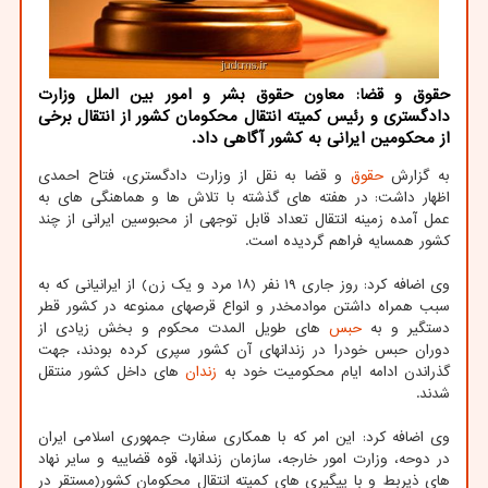
حقوق و قضا: معاون حقوق بشر و امور بین الملل وزارت
دادگستری و رئیس کمیته انتقال محکومان کشور از انتقال برخی
از محکومین ایرانی به کشور آگاهی داد.
به گزارش
حقوق
و قضا به نقل از وزارت دادگستری، فتاح احمدی
اظهار داشت: در هفته های گذشته با تلاش ها و هماهنگی های به
عمل آمده زمینه انتقال تعداد قابل توجهی از محبوسین ایرانی از چند
کشور همسایه فراهم گردیده است.
وی اضافه کرد: روز جاری ۱۹ نفر (۱۸ مرد و یک زن) از ایرانیانی که به
سبب همراه داشتن موادمخدر و انواع قرص‎های ممنوعه در کشور قطر
دستگیر و به
حبس
های طویل المدت محکوم و بخش زیادی از
دوران حبس خودرا در زندانهای آن کشور سپری کرده بودند، جهت
گذراندن ادامه ایام محکومیت خود به
زندان
های داخل کشور منتقل
شدند.
وی اضافه کرد: این امر که با همکاری سفارت جمهوری اسلامی ایران
در دوحه، وزارت امور خارجه، سازمان زندانها، قوه قضاییه و سایر نهاد
های ذیربط و با پیگیری های کمیته انتقال محکومان کشور(مستقر در