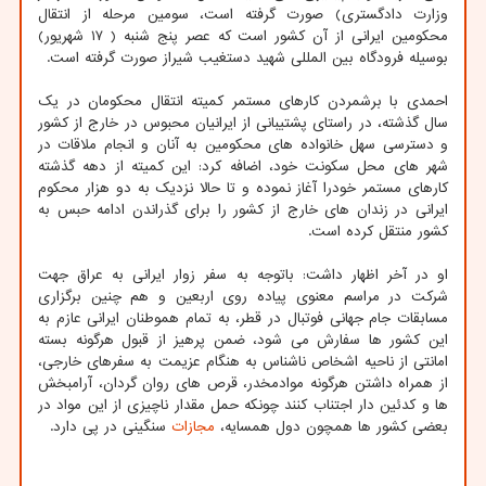
وزارت دادگستری) صورت گرفته است، سومین مرحله از انتقال
محکومین ایرانی از آن کشور است که عصر پنج شنبه ( ۱۷ شهریور)
بوسیله فرودگاه بین المللی شهید دستغیب شیراز صورت گرفته است.
احمدی با برشمردن کارهای مستمر کمیته انتقال محکومان در یک
سال گذشته، در راستای پشتیبانی از ایرانیان محبوس در خارج از کشور
و دسترسی سهل خانواده های محکومین به آنان و انجام ملاقات در
شهر های محل سکونت خود، اضافه کرد: این کمیته از دهه گذشته
کارهای مستمر خودرا آغاز نموده و تا حالا نزدیک به دو هزار محکوم
ایرانی در زندان های خارج از کشور را برای گذراندن ادامه حبس به
کشور منتقل کرده است.
او در آخر اظهار داشت: باتوجه به سفر زوار ایرانی به عراق جهت
شرکت در مراسم معنوی پیاده روی اربعین و هم چنین برگزاری
مسابقات جام جهانی فوتبال در قطر، به تمام هموطنان ایرانی عازم به
این کشور ها سفارش می شود، ضمن پرهیز از قبول هرگونه بسته
امانتی از ناحیه اشخاص ناشناس به هنگام عزیمت به سفرهای خارجی،
از همراه داشتن هرگونه موادمخدر، قرص های روان گردان، آرامبخش
ها و کدئین دار اجتناب کنند چونکه حمل مقدار ناچیزی از این مواد در
بعضی کشور ها همچون دول همسایه،
مجازات
سنگینی در پی دارد.