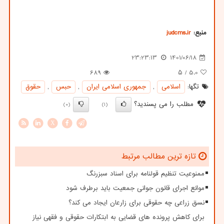
منبع:
judcms.ir
23:23:13
1401/06/18
689
/ ۵
5.0
تگها:
اسلامی
,
جمهوری اسلامی ایران
,
حبس
,
حقوق
مطلب را می پسندید؟
(0)
(1)
X
تازه ترین مطالب مرتبط
ممنوعیت تنظیم قولنامه برای اسناد سبزرنگ
موانع اجرای قانون جوانی جمعیت باید برطرف شود
نسق زراعی چه حقوقی برای زارعان ایجاد می کند؟
برای کاهش پرونده های قضایی به ابتکارات حقوقی و فقهی نیاز