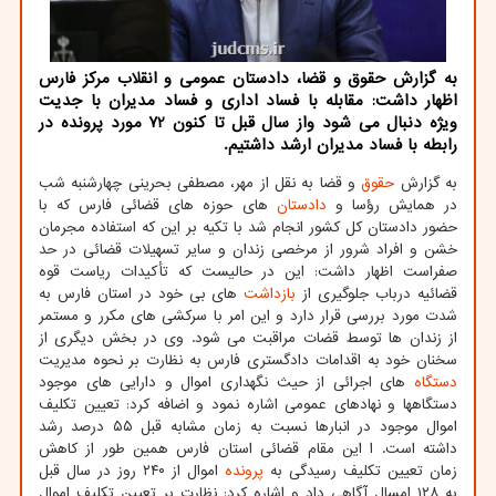
به گزارش حقوق و قضا، دادستان عمومی و انقلاب مرکز فارس
اظهار داشت: مقابله با فساد اداری و فساد مدیران با جدیت
ویژه دنبال می شود واز سال قبل تا کنون 72 مورد پرونده در
رابطه با فساد مدیران ارشد داشتیم.
به گزارش
حقوق
و قضا به نقل از مهر، مصطفی بحرینی چهارشنبه شب
در همایش رؤسا و
دادستان
های حوزه های قضائی فارس که با
حضور دادستان کل کشور انجام شد با تکیه بر این که استفاده مجرمان
خشن و افراد شرور از مرخصی زندان و سایر تسهیلات قضائی در حد
صفراست اظهار داشت: این در حالیست که تأکیدات ریاست قوه
قضائیه درباب جلوگیری از
بازداشت
های بی خود در استان فارس به
شدت مورد بررسی قرار دارد و این امر با سرکشی های مکرر و مستمر
از زندان ها توسط قضات مراقبت می شود. وی در بخش دیگری از
سخنان خود به اقدامات دادگستری فارس به نظارت بر نحوه مدیریت
دستگاه
های اجرائی از حیث نگهداری اموال و دارایی های موجود
دستگاهها و نهادهای عمومی اشاره نمود و اضافه کرد: تعیین تکلیف
اموال موجود در انبارها نسبت به زمان مشابه قبل ۵۵ درصد رشد
داشته است. ا این مقام قضائی استان فارس همین طور از کاهش
زمان تعیین تکلیف رسیدگی به
پرونده
اموال از ۲۴۰ روز در سال قبل
به ۱۲۸ امسال آگاهی داد و اشاره کرد: نظارت بر تعیین تکلیف اموال