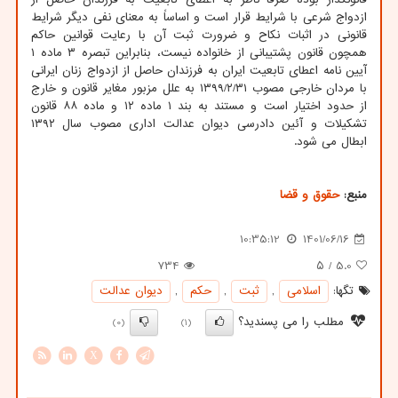
ازدواج شرعی با شرایط قرار است و اساساً به معنای نفی دیگر شرایط
قانونی در اثبات نکاح و ضرورت ثبت آن با رعایت قوانین حاکم
همچون قانون پشتیبانی از خانواده نیست، بنابراین تبصره ۳ ماده ۱
آیین نامه اعطای تابعیت ایران به فرزندان حاصل از ازدواج زنان ایرانی
با مردان خارجی مصوب ۱۳۹۹/۲/۳۱ به علل مزبور مغایر قانون و خارج
از حدود اختیار است و مستند به بند ۱ ماده ۱۲ و ماده ۸۸ قانون
تشکیلات و آئین دادرسی دیوان عدالت اداری مصوب سال ۱۳۹۲
ابطال می شود.
منبع:
حقوق و قضا
10:35:12
1401/06/16
734
/ ۵
5.0
تگها:
اسلامی
,
ثبت
,
حكم
,
دیوان عدالت
مطلب را می پسندید؟
(0)
(1)
X