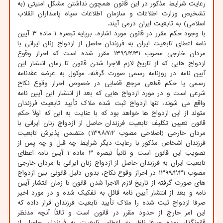
رعایت شرایط مذکور در این قانون همچون نداشتن مشکل امنیتی (به
تشخیص وزارت اطلاعات و سازمان اطلاعات سپاه پاسداران انقلاب
اسلامی) به تابعیت ایران درمی آیند.
با وجود حکم مقرر در قانون مورد اشاره، برپایه تبصره ۱ ماده ۳ آیین
نامه اعطای تابعیت ایران به فرزندان حاصل از ازدواج زنان ایرانی با
مردان خارجی مصوب ۱۳۹۹/۲/۳۱ مقرر شده است که احراز وقوع
ازدواج هایی که از تاریخ لازم الاجرا شدن قانون تا زمان انتشار این
آیین نامه در روزنامه رسمی صورت گرفته، موکول به عرضه عقدنامه
رسمی یا حکم قطعی مرجع قضایی در خصوص احراز وقوع نکاح
شرعی است و در مورد ازدواج هایی که بعد از انتشار این آیین نامه
واقع می شوند، تنها ازدواج ثبت شده ملاک تأیید تابعیت فرزندان
متولد از این ازدواج ها خواهد بود که با عنایت به این که اولاً حکم
قانون تعیین تکلیف تابعیت فرزندان حاصل از ازدواج زنان ایرانی با
مردان خارجی (اصلاحی مصوب ۱۳۹۸/۷/۲) متضمن پذیرش تابعیت
فرزندان اشخاص مذکور با رعایت دیگر شرایط چه قبل و چه پس از
تصویب این قانون است و ثانیاً تبصره ۳ ماده ۱ آیین نامه اعطای
تابعیت ایران به فرزندان حاصل از ازدواج زنان ایرانی با مردان خارجی
مصوب ۱۳۹۹/۲/۳۱ در احراز وقوع نکاح، بدون دلیل قانونی بین ازدواج
های صورت گرفته از تاریخ لازم الاجرا شدن قانون تا زمان انتشار آیین
نامه و بعد از انتشار آیین نامه قائل به تفکیک شده و در مورد اخیر
صرفا ازدواج ثبت شده را ملاک تأیید تابعیت فرزندان قرار داده که
این امر خارج از حدود مقرر در قانون است و ثالثاً آنچه مدنظر
قانونگذار بوده صرفا ناظر به اعطای تابعیت به فرزندان حاصل از