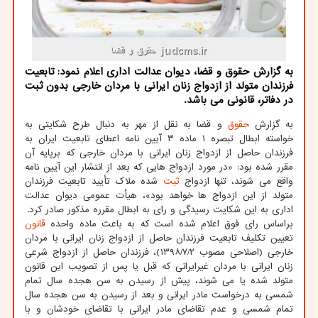
به گزارش حقوق و قضا، دیوان عدالت اداری اعلام نمود: تابعیت
فرزندان متولد از ازدواج زنان ایرانی با مردان خارجی بدون ثبت
در دفاتر، قانونی می باشد.
به گزارش
حقوق
و قضا به نقل از مهر به دنبال طرح شکایتی به
خواسته ابطال تبصره ۱ ماده ۳ آیین نامه اعطای تابعیت ایران به
فرزندان حاصل از ازدواج زنان ایرانی با مردان خارجی که برپایه آن
مقرر شده بود: «در مورد ازدواج هایی که بعد از انتشار این آیین نامه
واقع می شوند، تنها ازدواج
ثبت
شده ملاک تأیید تابعیت فرزندان
متولد از این ازدواج ها خواهد بود»، هیأت عمومی دیوان عدالت
اداری به این شکایت رسیدگی و رای به ابطال مقرره مذکور صادر کرد.
براساس رای فوق اعلام شده است که به باعث ماده واحده
قانون
تعیین تکلیف تابعیت فرزندان حاصل از ازدواج زنان ایرانی با مردان
خارجی (اصلاحی مصوب ۱۳۹۸/۷/۲)، فرزندان حاصل از ازدواج شرعی
زنان ایرانی با مردان غیرایرانی که قبل یا پس از تصویب این قانون
متولد شده یا می شوند، پیش از رسیدن به سن هجده سال تمام
شمسی به درخواست مادر ایرانی و بعد از رسیدن به سن هجده سال
تمام شمسی و عدم تقاضای مادر ایرانی با تقاضای خودشان و با