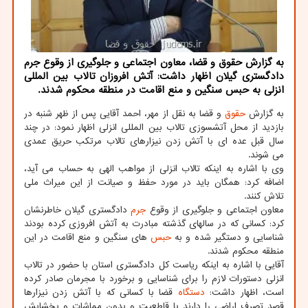
به گزارش حقوق و قضا، معاون اجتماعی و جلوگیری از وقوع جرم
دادگستری گیلان اظهار داشت: آتش افروزان تالاب بین المللی
انزلی به حبس سنگین و منع اقامت در منطقه محکوم شدند.
به گزارش
حقوق
و قضا به نقل از مهر، احمد آقایی پس از ظهر شنبه در
بازدید از محل آتشسوزی تالاب بین المللی انزلی اظهار نمود: در چند
سال قبل عده ای با آتش زدن نیزارهای تالاب مرتکب حریق عمدی
می شوند.
وی با اشاره به اینکه تالاب انزلی از مواهب الهی به حساب می آید،
اضافه کرد: همگان باید در مورد حفظ و صیانت از این میراث ملی
تلاش کنند.
معاون اجتماعی و جلوگیری از وقوع
جرم
دادگستری گیلان خاطرنشان
کرد: کسانی که در سالهای گذشته مبادرت به آتش افروزی کرده بودند
شناسایی و دستگیر شده و به
حبس
های سنگین و منع اقامت در این
منطقه محکوم شدند.
آقایی با اشاره به اینکه ریاست کل دادگستری استان با حضور در تالاب
انزلی دستورات لازم را برای شناسایی و برخورد با مجرمان صادر کرده
است، اظهار داشت:
دستگاه
قضا با کسانی که با آتش زدن نیزارها
قصد تصرف اراضی را دارند با قاطعیت و بدون مماشات و بخشایش