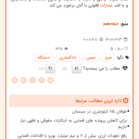
و با اشد
مجازات
قانونی با آنان برخورد می کند.
منبع:
judcms.ir
10:08:48
1401/06/13
745
/ ۵
5.0
تگها:
جرم
,
حبس
,
دادگستری
,
دستگاه
مطلب را می پسندید؟
(0)
(1)
X
تازه ترین مطالب مرتبط
طوفان ۱۱۵ کیلومتری در سیستان
برای کاهش پرونده های قضایی به ابتکارات حقوقی و فقهی نیاز
داریم
رفع تعهدات ارزی بیش از ۷ و نیم میلیارد یورو با اقدامات قضایی