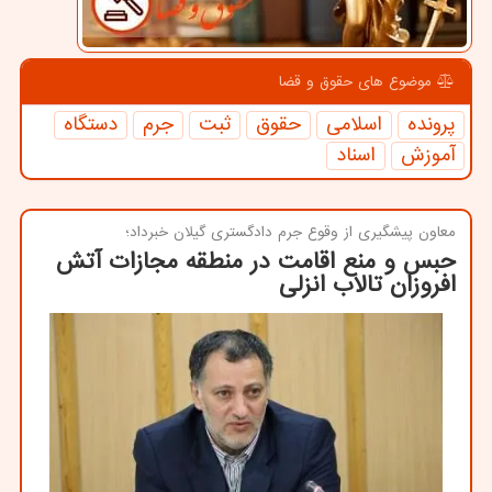
موضوع های حقوق و قضا
پرونده
اسلامی
حقوق
ثبت
جرم
دستگاه
آموزش
اسناد
معاون پیشگیری از وقوع جرم دادگستری گیلان خبرداد؛
حبس و منع اقامت در منطقه مجازات آتش
افروزان تالاب انزلی