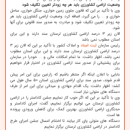
وضعیت اراضی کشاورزی باید هر چه زودتر تعیین تکلیف شود
وی با تأکید بر این که قانون جلوی زمین خواری، جنگل خواری، ساحل
خواری و … را می گیرد، اضافه کرد: وضعیت اراضی کشاورزی باید هر
چه زودتر تعیین تکلیف شود و مبادرت به صدور سند قانونی برای آنها
شود.
الان زیر ۳ درصد اراضی کشاورزی لرستان سند دارند و این برای
استان مطلوب نمی باشد
رئیس سازمان
ثبت
اسناد
و املاک کشور با تأکید بر این که الان زیر ۳
درصد اراضی کشاورزی لرستان سند دارند و این برای استان مطلوب
نمی باشد، اظهار داشت: ما تمام امکانات مالی و … خودرا در سازمان
برای پشتیبانی از صدور سند اراضی کشاورزی در اختیار قرار خواهیم
داد.
بابایی با اعلان اینکه اگر منتظر باشیم که زارعین برای این امر پیش
قدم شوند، صدور سند برای اراضی کشاورزی استان ۵۰ سال طول می
کشد؛ اظهار داشت: یک اقدام جهادی و میدانی برای این امر از طرف
دستگاه های متولی نیاز است.
وی با تأکید بر این که اگر خوب کار نماییم جشن کاداستر را در اراضی
کشاورزی لرستان می توانیم برگزار نماییم، گفت: اجرای کاداستر و
حدنگاری اراضی کشاورزی بهترین کمک برای کاهش ورودی پرونده
ها است.
دستگاه های متولی پای کار بیایند تا اختتام امسال جشن اجرای طرح
کاداستر در اراضی کشاورزی لرستان برگزار نماییم