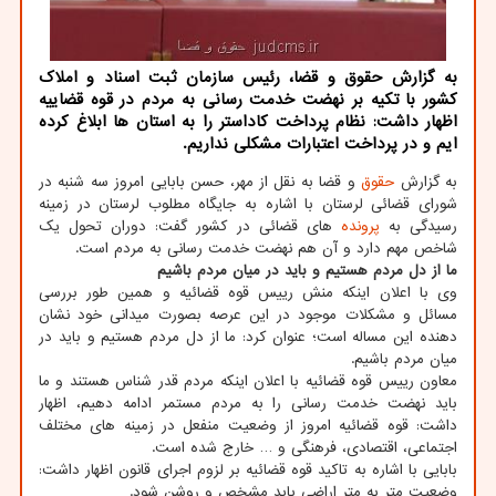
به گزارش حقوق و قضا، رئیس سازمان ثبت اسناد و املاک
کشور با تکیه بر نهضت خدمت رسانی به مردم در قوه قضاییه
اظهار داشت: نظام پرداخت کاداستر را به استان ها ابلاغ کرده
ایم و در پرداخت اعتبارات مشکلی نداریم.
به گزارش
حقوق
و قضا به نقل از مهر، حسن بابایی امروز سه شنبه در
شورای قضائی لرستان با اشاره به جایگاه مطلوب لرستان در زمینه
رسیدگی به
پرونده
های قضائی در کشور گفت: دوران تحول یک
شاخص مهم دارد و آن هم نهضت خدمت رسانی به مردم است.
ما از دل مردم هستیم و باید در میان مردم باشیم
وی با اعلان اینکه منش رییس قوه قضائیه و همین طور بررسی
مسائل و مشکلات موجود در این عرصه بصورت میدانی خود نشان
دهنده این مساله است؛ عنوان کرد: ما از دل مردم هستیم و باید در
میان مردم باشیم.
معاون رییس قوه قضائیه با اعلان اینکه مردم قدر شناس هستند و ما
باید نهضت خدمت رسانی را به مردم مستمر ادامه دهیم، اظهار
داشت: قوه قضائیه امروز از وضعیت منفعل در زمینه های مختلف
اجتماعی، اقتصادی، فرهنگی و … خارج شده است.
بابایی با اشاره به تاکید قوه قضائیه بر لزوم اجرای قانون اظهار داشت:
وضعیت متر به متر اراضی باید مشخص و روشن شود.