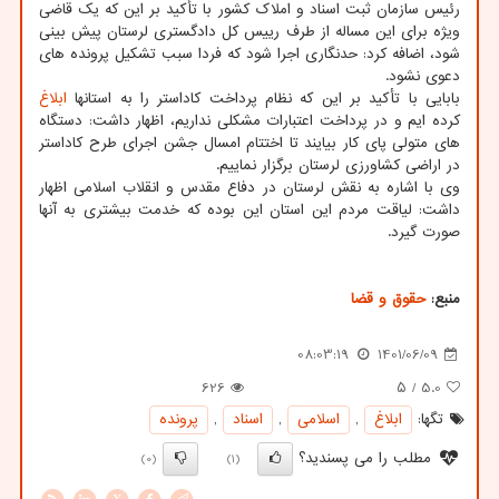
رئیس سازمان ثبت اسناد و املاک کشور با تأکید بر این که یک قاضی
ویژه برای این مساله از طرف رییس کل دادگستری لرستان پیش بینی
شود، اضافه کرد: حدنگاری اجرا شود که فردا سبب تشکیل پرونده های
دعوی نشود.
بابایی با تأکید بر این که نظام پرداخت کاداستر را به استانها
ابلاغ
کرده ایم و در پرداخت اعتبارات مشکلی نداریم، اظهار داشت: دستگاه
های متولی پای کار بیایند تا اختتام امسال جشن اجرای طرح کاداستر
در اراضی کشاورزی لرستان برگزار نماییم.
وی با اشاره به نقش لرستان در دفاع مقدس و انقلاب اسلامی اظهار
داشت: لیاقت مردم این استان این بوده که خدمت بیشتری به آنها
صورت گیرد.
منبع:
حقوق و قضا
08:03:19
1401/06/09
626
/ ۵
5.0
تگها:
ابلاغ
,
اسلامی
,
اسناد
,
پرونده
مطلب را می پسندید؟
(0)
(1)