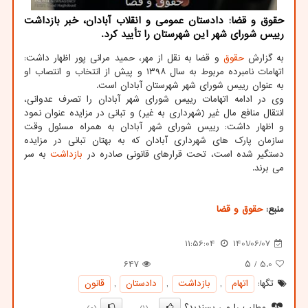
حقوق و قضا: دادستان عمومی و انقلاب آبادان، خبر بازداشت
رییس شورای شهر این شهرستان را تأیید کرد.
به گزارش
حقوق
و قضا به نقل از مهر، حمید مرانی پور اظهار داشت:
اتهامات نامبرده مربوط به سال ۱۳۹۸ و پیش از انتخاب و انتصاب او
به عنوان رییس شورای شهر شهرستان آبادان است.
وی در ادامه اتهامات رییس شورای شهر آبادان را تصرف عدوانی،
انتقال منافع مال غیر (شهرداری به غیر) و تبانی در مزایده عنوان نمود
و اظهار داشت: رییس شورای شهر آبادان به همراه مسئول وقت
سازمان پارک های شهرداری آبادان که به بهتان تبانی در مزایده
دستگیر شده است، تحت قرارهای قانونی صادره در
بازداشت
به سر
می برند.
منبع:
حقوق و قضا
11:56:04
1401/06/07
647
/ ۵
5.0
تگها:
اتهام
,
بازداشت
,
دادستان
,
قانون
مطلب را می پسندید؟