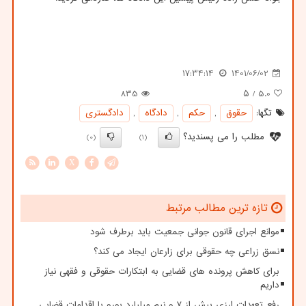
17:34:14
1401/06/02
835
/ ۵
5.0
تگها:
حقوق
,
حكم
,
دادگاه
,
دادگستری
مطلب را می پسندید؟
(0)
(1)
X
تازه ترین مطالب مرتبط
موانع اجرای قانون جوانی جمعیت باید برطرف شود
نسق زراعی چه حقوقی برای زارعان ایجاد می کند؟
برای کاهش پرونده های قضایی به ابتکارات حقوقی و فقهی نیاز
داریم
رفع تعهدات ارزی بیش از ۷ و نیم میلیارد یورو با اقدامات قضایی