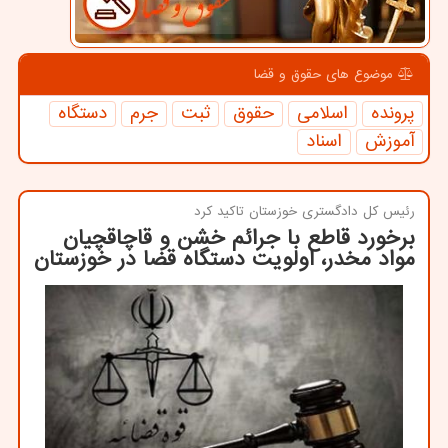
موضوع های حقوق و قضا
پرونده
اسلامی
حقوق
ثبت
جرم
دستگاه
آموزش
اسناد
رئیس كل دادگستری خوزستان تاكید كرد
برخورد قاطع با جرائم خشن و قاچاقچیان
مواد مخدر، اولویت دستگاه قضا در خوزستان