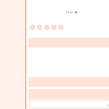
2482
X