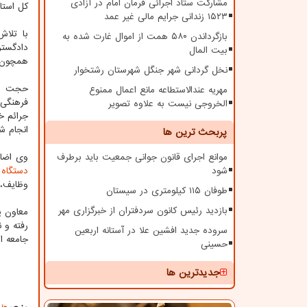
مشارکت ستاد اجرائی فرمان امام در آزادی
کل استان
۱۵۲۳ زندانی جرایم مالی غیر عمد
با تلا
بازگرداندن ۵۸۰ همت از اموال غارت شده به
دادگست
بیت المال
همچون 
نخل گردانی شهر جنگل شهرستان رشتخوار
حجت ال
مهریه عندالاستطاعه مانع اعمال ممنوع
فرهنگی 
الخروجی نیست به علاوه تصویر
جرائم خ
انجام ش
پربحث ترین ها
موانع اجرای قانون جوانی جمعیت باید برطرف
وی اضاف
شود
دستگاه
ه
وظایف، 
طوفان ۱۱۵ کیلومتری در سیستان
بازدید رئیس کانون سردفتران از خبرگزاری مهر
معاون پ
رفته و 
سروده جدید افشین علا در آستانه اربعین
جامعه ار
حسینی
جدیدترین ها