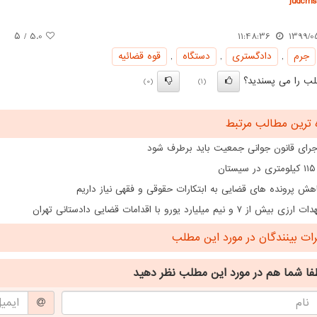
judcms.
/ ۵
5.0
11:48:36
1399/0
جرم
,
دادگستری
,
دستگاه
,
قوه قضائیه
ب را می پسندید؟
(0)
(1)
 ترین مطالب مرتبط
اجرای قانون جوانی جمعیت باید برطرف شود
ن
هش پرونده های قضایی به ابتکارات حقوقی و فقهی نیاز داریم
از ۷ و نیم میلیارد یورو با اقدامات قضایی دادستانی تهران
ت بینندگان در مورد این مطلب
فا شما هم
در مورد این مطلب
نظر دهید