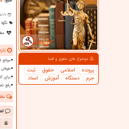
منبع:
ir
5/09
تگها:
مطل
تازه
موضوع های حقوق و قضا
موانع 
طوفان ۱۱۵ کیلومتری در سیستا
پرونده
اسلامی
حقوق
ثبت
جرم
دستگاه
آموزش
اسناد
برای کا
رفع تعهدات ارزی بیش 
نظرا
لط