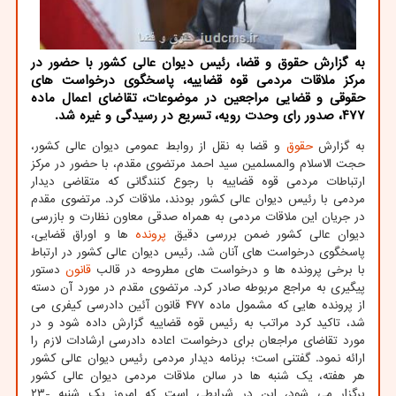
به گزارش حقوق و قضا، رئیس دیوان عالی کشور با حضور در
مرکز ملاقات مردمی قوه قضاییه، پاسخگوی درخواست‎ های
حقوقی و قضایی مراجعین در موضوعات، تقاضای اعمال ماده
۴۷۷، صدور رای وحدت رویه، تسریع در رسیدگی و غیره شد.
به گزارش
حقوق
و قضا به نقل از روابط عمومی دیوان عالی کشور،
حجت الاسلام والمسلمین سید احمد مرتضوی مقدم، با حضور در مرکز
ارتباطات مردمی قوه قضاییه با رجوع کنندگانی که متقاضی دیدار
مردمی با رئیس دیوان عالی کشور بودند، ملاقات کرد. مرتضوی مقدم
در جریان این ملاقات مردمی به همراه صدقی معاون نظارت و بازرسی
دیوان عالی کشور ضمن بررسی دقیق
پرونده
ها و اوراق قضایی،
پاسخگوی درخواست های آنان شد. رئیس دیوان عالی کشور در ارتباط
با برخی پرونده ها و درخواست های مطروحه در قالب
قانون
دستور
پیگیری به مراجع مربوطه صادر کرد. مرتضوی مقدم در مورد آن دسته
از پرونده هایی که مشمول ماده ۴۷۷ قانون آئین دادرسی کیفری می
شد، تاکید کرد مراتب به رئیس قوه قضاییه گزارش داده شود و در
مورد تقاضای مراجعان برای درخواست اعاده دادرسی ارشادات لازم را
ارائه نمود. گفتنی است؛ برنامه دیدار مردمی رئیس دیوان عالی کشور
هر هفته، یک شنبه ها در سالن ملاقات مردمی دیوان عالی کشور
برگزار می شود، این در شرایطی است که امروز یک شنبه -۲۳