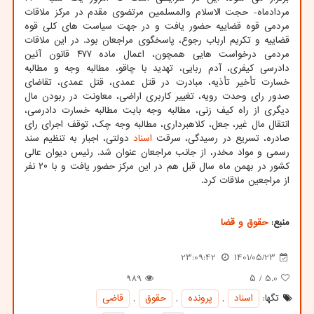
مردادماه- حجت الاسلام والمسلمین مرتضوی مقدم در مرکز ملاقات
مردمی قوه قضاییه حضور یافت و در جهت سیاست های کلی قوه
قضاییه و تکریم ارباب رجوع، پاسخگوی مراجعان بود. در این ملاقات
مردمی درخواست هایی همچون، اعمال ماده ۴۷۷ قانون آئین
دادرسی کیفری، آدم ربایی، تهدید با چاقو، مطالبه وجه و مطالبه
خسارت تأخیر تأذیه، مبادرت در قتل عمدی، قتل عمدی، تقاضای
صدور رای وحدت رویه، تغییر کاربری اراضی، معاونت در ربودن مال
دیگری از راه کیف زنی، مطالبه وجه بابت مطالبه خسارت دادرسی،
انتقال مال غیر، جعل، کلاهبرداری، مطالبه وجه چک، توقف اجرای رای
صادره، تسریع در رسیدگی، سرقت
اسناد
دولتی، اجبار به تنظیم سند
رسمی و مواد مخدر، از جانب مراجعان عنوان شد. رئیس دیوان عالی
کشور در بهمن ماه سال قبل هم در این مرکز حضور یافت و با ۲۰ نفر
از مراجعین ملاقات کرد.
منبع:
حقوق و قضا
23:09:42
1401/05/23
989
/ ۵
5.0
تگها:
اسناد
,
پرونده
,
حقوق
,
قاضی