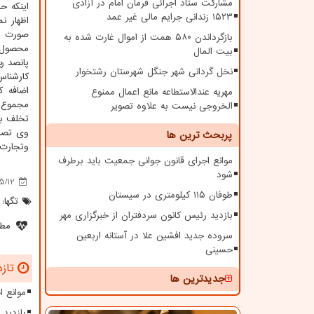
مشارکت ستاد اجرائی فرمان امام در آزادی
۱۵۲۳ زندانی جرایم مالی غیر عمد
اظهار ن
صورت غ
بازگرداندن ۵۸۰ همت از اموال غارت شده به
بیت المال
پانصد ری
نخل گردانی شهر جنگل شهرستان رشتخوار
کارشنا
اضافه ک
مهریه عندالاستطاعه مانع اعمال ممنوع
مجموع ب
الخروجی نیست به علاوه تصویر
تخلف ب
پربحث ترین ها
وتجارت 
موانع اجرای قانون جوانی جمعیت باید برطرف
شود
5/12
طوفان ۱۱۵ کیلومتری در سیستان
تگها:
بازدید رئیس کانون سردفتران از خبرگزاری مهر
مطل
سروده جدید افشین علا در آستانه اربعین
حسینی
تازه
جدیدترین ها
موانع 
بازدید 