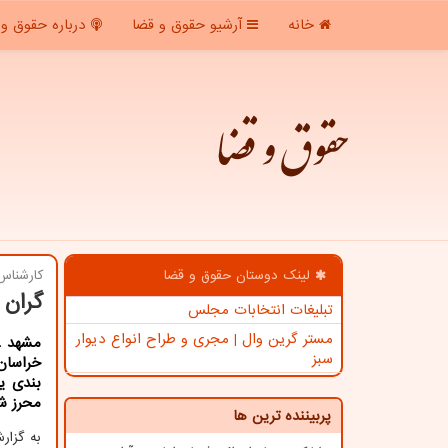
خانه
آرشیو حقوق و قضا
درباره حقوق و 
حقوق و قضا
لینک دوستان حقوق و قضا
كارشناس
گران 
تبلیغات انتخابات مجلس
مستر گرین وال | مجری و طراح انواع دیوار
مشهد ـ
سبز
خراسان
بندی یک
محرز ش
پربیننده ترین ها
به گزا