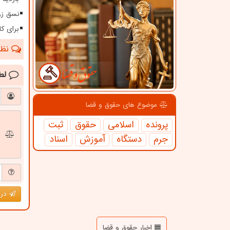
نسق زر
برای کا
نظرا
لط
موضوع های حقوق و قضا
پرونده
اسلامی
حقوق
ثبت
جرم
دستگاه
آموزش
اسناد
درج
اخبار حقوق و قضا