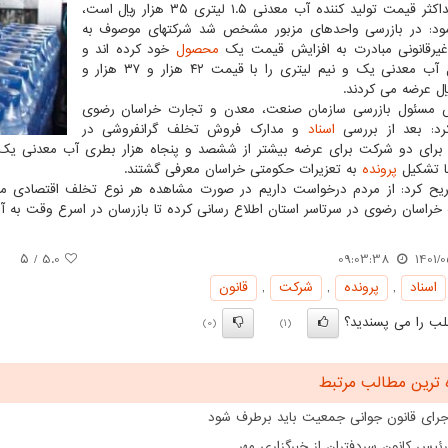
اینکه حداکثر قیمت تولید کننده آب معدنی ۱.۵ لیتری ۳۵ هزار ریال است،
مود: در بازرسی واحدهای مزبور مشخص شد شرکتهای موصوف به
یرقانونی مبادرت به افزایش قیمت یک
محصول
خود کرده اند و
محصول آب معدنی یک و نیم لیتری را با قیمت ۴۲ هزار و ۳۷ هزار و
ال عرضه می کردند.
س مسئول بازرسی سازمان صنعت، معدن و تجارت خراسان رضوی
رد: بعد از بررسی
اسناد
و مدارک فروش تخلف گرانفروشی در
رای دو شرکت برای عرضه بیشتر از ششصد و پنجاه هزار بطری آب معدنی یک و نی
ا تشکیل
پرونده
به تعزیرات حکومتی خراسان معرفی گشتند.
خراسان رضوی در سرتاسر استان اطلاع رسانی کرده تا بازرسان در اسرع وقت به آ
/ ۵
5.0
09:03:38
1401/0
اسناد
,
پرونده
,
شركت
,
قانون
ب را می پسندید؟
(0)
(1)
 ترین مطالب مرتبط
اجرای قانون جوانی جمعیت باید برطرف شود
رئیس کانون سردفتران از خبرگزاری مهر