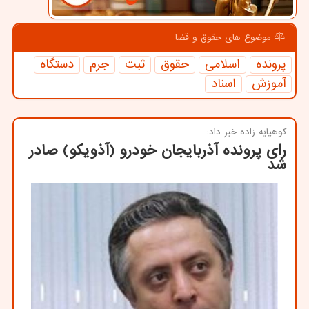
موضوع های حقوق و قضا
پرونده
اسلامی
حقوق
ثبت
جرم
دستگاه
آموزش
اسناد
كوهپایه زاده خبر داد:
رای پرونده آذربایجان خودرو (آذویکو) صادر
شد