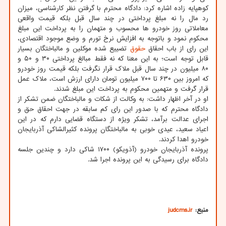
کوهپایه زاده اشاره کرد: دادگاه محترم با گرفتن نظر کارشناسی، میزان
رد مال را نه مبلغ پرداختی در چند سال قبل بلکه قیمت واقعی
معاملاتی روز خودرو ها محسوب و متهمان را به پرداخت این مبلغ
محکوم نمود و باتوجه به افزایش نرخ تورم و وضع موجود اقتصادی،
این رای از باب احقاق
حقوق
تضییع شده موکلین و مالباختگان بسیار
قابل توجه است؛ به این معنا که نه فقط مبالغ پرداختی ۳۰ و ۵۰ و
۸۰ میلیون در چند سال قبل ملاک قرار نگرفت بلکه قیمت روز خودرو
که امروز بین ۶۳۰ تا ۷۰۰ میلیون تومان دارای ارزش است، ملاک عمل
قرار گرفت و متهمین محکوم به پرداخت این مبلغ شدند.
او در آخر اظهار داشت: به وکالت از شکات و مالباختگان ضمن تشکر از
دادگاه محترم که با صدور این رای کم سابقه در جهت احقاق حق و
اجرای عدالت برآمد، تشکر ویژه از دستگاه قضایی دارم که در این
اعیاد سعید، عیدی خوبی به مالباختگان پرونده کثیرالشاکی آذربایجان
خودرو اهدا کردند.
پرونده آذربایجان خودرو (آذویکو) ۱۷۰۰ شاکی دارد و چندین جلسه
دادگاه برای رسیدگی به این پرونده اجرا شد.
منبع:
judcms.ir