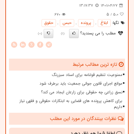
13:17:37
1401/04/27
670
/ ۵
5.0
تگها:
ابلاغ
,
پرونده
,
حبس
,
حقوق
مطلب را می پسندید؟
(0)
(1)
X
تازه ترین مطالب مرتبط
ممنوعیت تنظیم قولنامه برای اسناد سبزرنگ
موانع اجرای قانون جوانی جمعیت باید برطرف شود
نسق زراعی چه حقوقی برای زارعان ایجاد می کند؟
برای کاهش پرونده های قضایی به ابتکارات حقوقی و فقهی نیاز
داریم
نظرات بینندگان در مورد این مطلب
لطفا شما هم
نظر دهید