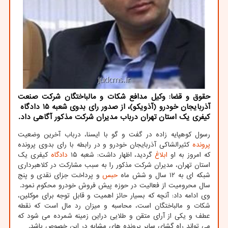
حقوق و قضا: وکیل مدافع شکات و مالباختگان شرکت صنعت
آذربایجان خودرو (آذویکو)، از صدور رای بدوی شعبه 15 دادگاه
کیفری یک استان تهران درباب مدیران شرکت مذکور آگاهی داد.
رسول کوهپایه زاده در گفت و گو با ایسنا، درباب آخرین وضعیت
پرونده
کثیرالشاکی آذربایجان خودرو و در رابطه با رای بدوی پرونده
که امروز به او
ابلاغ
گردید، اظهار داشت: شعبه ۱۵
دادگاه
کیفری یک
استان تهران، مدیران شرکت مذکور را به سبب مشارکت در کلاهبرداری
شبکه ای به ۱۲ سال و شش ماه
حبس
و پرداخت جزای نقدی و پنج
سال محرومیت از فعالیت در حوزه پیش فروش خودرو محکوم نمود.
وی ادامه داد: آنچه که بسیار حائز اهمیت و قابل توجه برای موکلین،
شکات و مالباختگان است، محاسبه و میزان رد مال است که نقطه
عطف و یکی از آرای متقن و طلایی دراین زمینه شمرده می شود که
می تواند راه گشای سایر پرونده های مشابه در این خصوص باشد.