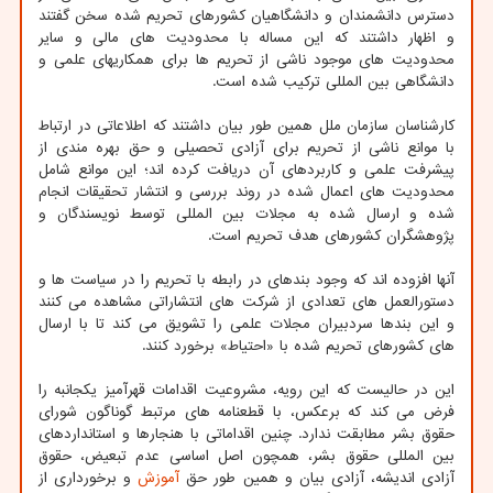
دسترس دانشمندان و دانشگاهیان کشورهای تحریم شده سخن گفتند
و اظهار داشتند که این مساله با محدودیت های مالی و سایر
محدودیت های موجود ناشی از تحریم ها برای همکاریهای علمی و
دانشگاهی بین المللی ترکیب شده است.
کارشناسان سازمان ملل همین طور بیان داشتند که اطلاعاتی در ارتباط
با موانع ناشی از تحریم برای آزادی تحصیلی و حق بهره مندی از
پیشرفت علمی و کاربردهای آن دریافت کرده اند؛ این موانع شامل
محدودیت های اعمال شده در روند بررسی و انتشار تحقیقات انجام
شده و ارسال شده به مجلات بین المللی توسط نویسندگان و
پژوهشگران کشورهای هدف تحریم است.
آنها افزوده اند که وجود بندهای در رابطه با تحریم را در سیاست ها و
دستورالعمل های تعدادی از شرکت های انتشاراتی مشاهده می کنند
و این بندها سردبیران مجلات علمی را تشویق می کند تا با ارسال
های کشورهای تحریم شده با «احتیاط» برخورد کنند.
این در حالیست که این رویه، مشروعیت اقدامات قهرآمیز یکجانبه را
فرض می کند که برعکس، با قطعنامه های مرتبط گوناگون شورای
حقوق بشر مطابقت ندارد. چنین اقداماتی با هنجارها و استانداردهای
بین المللی حقوق بشر، همچون اصل اساسی عدم تبعیض، حقوق
آزادی اندیشه، آزادی بیان و همین طور حق
آموزش
و برخورداری از