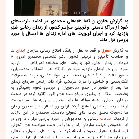
به گزارش حقوق و قضا غلامعلی محمدی در ادامه بازدیدهای
خود از مراکز تأمینی و تربیتی سراسر کشور، از زندان رجایی شهر
بازدید کرد و اجرای اولویت های اداره زندان ها امسال را مورد
بررسی قرار داد.
به گزارش
حقوق
و قضا به نقل از پایگاه اطلاع رسانی سازمان
زندان
ها
و اقدامات تأمینی و تربیتی کشور، دکتر غلامعلی محمدی امروز، ۸
تیرماه از زندان رجایی شهر و بخش های مختلف اندرزگاهی آن بازدید
نمود. وی در ابتدای بازدید خود در «کارگاه های اشتغال مددجویان»
حضور یافت و کارگاه های بسته بندی مواد غذایی، تولید محصولات
الکترونیکی و خیاطی را مورد سرکشی قرار داد. رئیس سازمان زندان
ها بعد از حضور در جمع مددجویان و بررسی نحوه رسیدگی به
وضعیت اسکان و پیگیری درخواست های آنان، تاکید کرد: در مبحث
«زندان تحولی» همه مولفه ها باید متحول و رویه ها هم درجهت
ارتقا شرایط زندانبانی اصلاح گردد. ازاین رو انتظار ما از مدیران زندان
ها درجهت تحقق برنامه های تحولی بالاست. محمدی در این بازدید
از نزدیک
خدمات
رسانی به مددجویان را مورد بررسی قرار داد. وی در
این خصوص حرکت سازمان زندان ها را در جهت سیاست های تحولی
قوه قضاییه معرفی نمود و اضافه کرد: ما برنامه های تحولی و تعالی
در زندان ها را کلید زده ایم و این مسیر را با استفاده از ظرفیت های