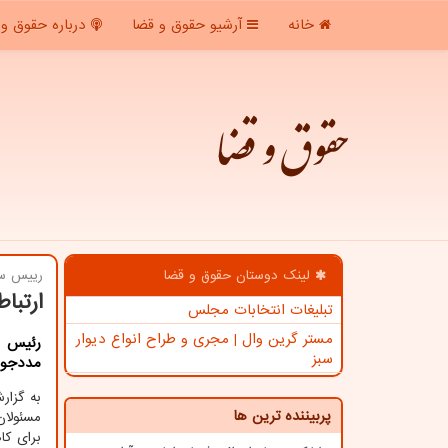
خانه
آرشیو حقوق و قضا
درباره حقوق و 
حقوق و قضا
لینک دوستان حقوق و قضا
رییس سا
ارتبا
تبلیغات انتخابات مجلس
مستر گرین وال | مجری و طراح انواع دیوار
رئیس س
سبز
مددجویا
به گزار
پربیننده ترین ها
مسئولان
برای کا