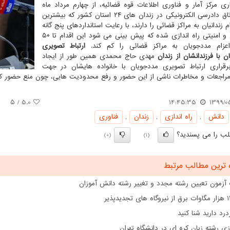
ری مرکز آمار و فناوری اطلاعات قوه قضائیه، از چهارم مرداد ماه
یکصد اتاق دادرسی الکترونیکی در زندان های ۲۴ استان کشور که بیشترین
ام زندانیان به مراکز قضائی را دارند، با رعایت استانداردهای پنج گانه
حفاظتی و امنیتی راه اندازی شده که پیش بینی می شود این اقدام تا ۵۰
عزام مددجویان به مراکز قضائی را کم کند.
ارتباط تصویری
 با فرزندانشان از زندان
مهدی حاج محمدی همین طور از ایجاد
رقراری ارتباط تصویری مددجویان با خانواده هایشان در جهت
اجعات و مخاطرات ناشی از این حضور و رفع محدودیت هایی، چون منع حضور کودکان
/ ۵
5.0
14:45:35
1399/0
دانش
,
راه اندازی
,
زندان
,
فناوری
ب را می پسندید؟
(0)
(1)
 ترین مطالب مرتبط
 آزمون تعیین رشته مجدد و تغییر رشته دانش آموزان
درد دارید شنا کنید
ازی رشته زبان کره ای در دانشگاه تهران