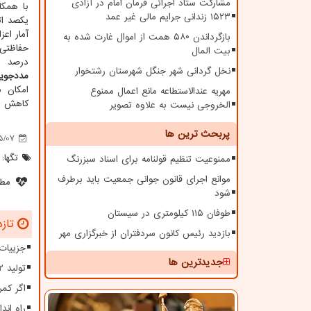
مشارکت ستاد اجرائی فرمان امام در آزادی
با همکا
۱۵۲۳ زندانی جرایم مالی غیر عمد
آمار اعز
بازگرداندن ۵۸۰ همت از اموال غارت شده به
بیت المال
درصد ا
نخل گردانی شهر جنگل شهرستان رشتخوار
مددجویان
امکان ب
مهریه عندالاستطاعه مانع اعمال ممنوع
کاهش مر
الخروجی نیست به علاوه تصویر
پربحث ترین ها
5/07
تگها:
ممنوعیت تنظیم قولنامه برای اسناد سبزرنگ
موانع اجرای قانون جوانی جمعیت باید برطرف
مطل
شود
طوفان ۱۱۵ کیلومتری در سیستان
تازه
بازدید رئیس کانون سردفتران از خبرگزاری مهر
جزییات
جدیدترین ها
تولید ۱۲ هزار مگاوات برق از نیروگاه های تجدیدپذیر
اگر کمر
راه اند