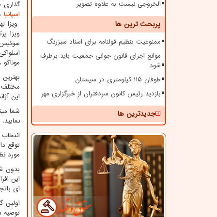
الخروجی نیست به علاوه تصویر
گذاری خ
اسپانیا
،
پربحث ترین ها
ویزا لهس
ویزا پرت
ممنوعیت تنظیم قولنامه برای اسناد سبزرنگ
سوئیس ،
اسلواکی 
موانع اجرای قانون جوانی جمعیت باید برطرف
موناکو ، 
شود
بهترین 
طوفان ۱۱۵ کیلومتری در سیستان
مختلف م
بازدید رئیس کانون سردفتران از خبرگزاری مهر
این آژا
شما میت
جدیدترین ها
نمایید. 
انتخاب 
توقع دا
مورد نظر
بدون شک
این افر
ای باتجر
اولین گ
توصیه م