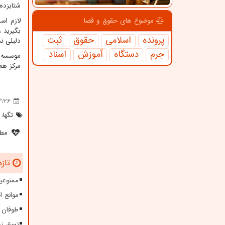
شتابزده
لازم اس
موضوع های حقوق و قضا
بگیرید 
پرونده
اسلامی
حقوق
ثبت
دلیلی ن
جرم
دستگاه
آموزش
اسناد
مرکز هم اک
3/26
تگها:
مطل
تازه
ممنوعیت
موانع 
طوفان ۱۱۵ کیلومتری در سیستا
نسق زر