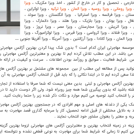
ارجی ، تحصیل و کار در خارج از کشور ، اخذ ویزا مکزیک ،
ویزا
ویزا رومانی
،
ویزا روسیه
،
ویزا المان
،
ویزا ترکیه
، ویزا اوکراین ،
تان ، ویزا فرانسه ، ویزا استرالیا ، ویزا انگلستان ، ویزا سوئد ،
غال ، ویزا یونان ، ویزا بلژیک ، ویزا هلند ، ویزا دانمارک ، ویزا
 ویزا اتریش ، ویزا مجارستان ، ویزا مصر ، ویزا نروژ ، ویزا
، ویزا فنلاند ، ویزا کرواسی ، ویزا قبرس ، ویزا لوکزامبورگ ، ویزا
ویزا المان ، ویزا کانادا ، ویزا آرژانتین ، ویزا آمریکا ، ویزا آفریقا جنوبی ....
موسسه مهاجرتی ایران کدام است ؟ بدون شک پیدا کردن بهترین آژانس مهاجرتی 
ی باشد. در این مطلب تلاش کرده ایم تا بهترین و معتبرترین آژانس مهاجرتی را 
نس شرایط فعالیت ، سوابق و روزآمد بودن اطلاعات ، سرعت و کیفیت در ارائه خ
وانید پس از مطالعه این مطلب از بین مجموعه های مشتمل بر بهترین آژانس های م
لذا سعی کرده ایم تا در ابتدا نکاتی را که باید قبل از انتخاب آژانس مهاجرتی به آن
بهترین آژانس مهاجرتی و ثبتی بدین معنی نیست که شما صرفا با استفاده از تجارب
شته باشید که بدون پیگیری شما همه چیز روبراه شود. ولی اگر دوست دارید تا در
 را انتخاب کنید توصیه می کنیم موارد و نکات ذکر شده زیر را حتما رعایت کنید.
 یکی از دغدغه های اصلی و مهم افرادی که در جستجوی بهترین آژانس مهاجرت
اد به دلایل مختلفی از قبیل ادامه تحصیل، کار یا سرمایه گذاری قصد مهاجرت به سا
به و معتبر را بعنوان مشاور خود انتخاب نمایند .
زینه در زمینه انتخاب بهترین و معتبرترین آژانس های مهاجرتی لزوما بهترین گزینه
ی کنیم تا زمانی که شرایط شما برای مهاجرت به نوعی قطعی نشده و نتوانسته اید