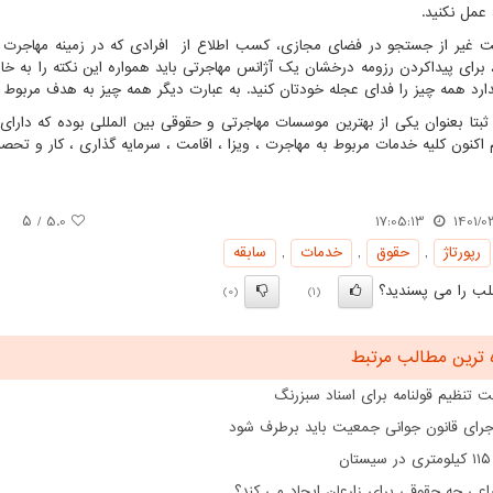
 عمل نکنید.
ت غیر از جستجو در فضای مجازی، کسب اطلاع از افرادی که در زمینه مهاجرت ،
، برای پیداکردن رزومه درخشان یک آژانس مهاجرتی باید همواره این نکته را به 
دارد همه چیز را فدای عجله خودتان کنید. به عبارت دیگر همه چیز به هدف مربوط اس
نون کلیه خدمات مربوط به مهاجرت ، ویزا ، اقامت ، سرمایه گذاری ، کار و تحصیل در بیش از 38 کشور را به متقا
/ ۵
5.0
17:05:13
1401/0
رپورتاژ
,
حقوق
,
خدمات
,
سابقه
ب را می پسندید؟
(0)
(1)
 ترین مطالب مرتبط
 تنظیم قولنامه برای اسناد سبزرنگ
اجرای قانون جوانی جمعیت باید برطرف شود
ن
اعی چه حقوقی برای زارعان ایجاد می کند؟