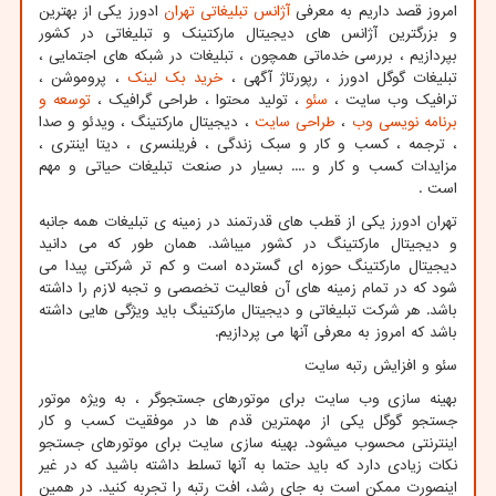
امروز قصد داریم به معرفی
آژانس تبلیغاتی تهران
ادورز یکی از بهترین
و بزرگترین آژانس های دیجیتال مارکتینک و تبلیغاتی در کشور
بپردازیم ، بررسی خدماتی همچون ، تبلیغات در شبکه های اجتمایی ،
تبلیغات گوگل ادورز ، رپورتاژ آگهی ،
خرید بک لینک
، پروموشن ،
ترافیک وب سایت ،
سئو
، تولید محتوا ، طراحی گرافیک ،
توسعه و
برنامه نویسی وب
،
طراحی سایت
، دیجیتال مارکتینگ ، ویدئو و صدا
، ترجمه ، کسب و کار و سبک زندگی ، فریلنسری ، دیتا اینتری ،
مزایدات کسب و کار و .... بسیار در صنعت تبلیغات حیاتی و مهم
است .
تهران ادورز یکی از قطب های قدرتمند در زمینه ی تبلیغات همه جانبه
و دیجیتال مارکتینگ در کشور میباشد. همان طور که می دانید
دیجیتال مارکتینگ حوزه ای گسترده است و کم تر شرکتی پیدا می
شود که در تمام زمینه های آن فعالیت تخصصی و تجبه لازم را داشته
باشد. هر شرکت تبلیغاتی و دیجیتال مارکتینگ باید ویژگی هایی داشته
باشد که امروز به معرفی آنها می پردازیم.
سئو و افزایش رتبه سایت
بهینه سازی وب سایت برای موتورهای جستجوگر ، به ویژه موتور
جستجو گوگل یکی از مهمترین قدم ها در موفقیت کسب و کار
اینترنتی محسوب میشود. بهینه سازی سایت برای موتورهای جستجو
نکات زیادی دارد که باید حتما به آنها تسلط داشته باشید که در غیر
اینصورت ممکن است به جای رشد، افت رتبه را تجربه کنید. در همین